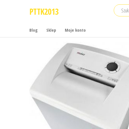
Przejdź
PTTK2013
do
treści
Blog
Sklep
Moje konto