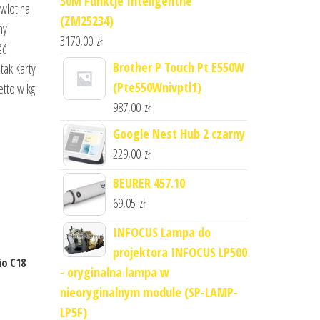
30M Funkcje Inteligentne
 wlot na
(ZM25234)
ny
3170,00
zł
ść
Brother P Touch Pt E550W
tak Karty
(Pte550Wnivptl1)
etto w kg
987,00
zł
Google Nest Hub 2 czarny
229,00
zł
BEURER 457.10
69,05
zł
INFOCUS Lampa do
projektora INFOCUS LP500
io C18
- oryginalna lampa w
nieoryginalnym module (SP-LAMP-
LP5F)