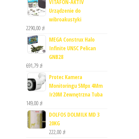
VITAFON-AKTIV
Urządzenie do
wibroakustyki
2290,00
zł
MEGA Construx Halo
Infinite UNSC Pelican
GNB28
691,79
zł
Protec Kamera
Monitoringu 5Mpx 4Mm
Ir20M Zewnętrzna Tuba
149,00
zł
DOLFOS DOLMILK MD 3
20KG
222,00
zł