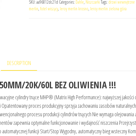
SKU:
aa96812dc21d
Categories:
Dahle
,
Niszczarki
Tags:
drzwi wewnętrzne 
merlin
,
fotel wiszący
,
leroy merlin krosno
,
leroy merlin zielona góra
DESCRIPTION
50MM/20K/60L BEZ OLIWIENIA !!!
yjne cylindry tnące MHP® (Matrix High Performance): najwyższej jakości c
i Opatentowany proces produkcyjny sprzyja zachowaniu zasobów naturalnych 
wencjonalnego procesu produkcji cylindrów tnących Nie wymaga olejowania 
ntów zapewnia optymalne funkcjonowanie i wydajność niszczenia Przejrzysty
 automatycznej funkcji Start/Stop Wygodny, automatyczny bieg wsteczny Ko