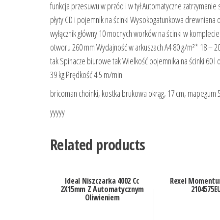
funkcja przesuwu w przód i w tył Automatyczne zatrzymanie 
płyty CD i pojemnik na ścinki Wysokogatunkowa drewniana
wyłącznik główny 10 mocnych worków na ścinki w komplecie 
otworu 260 mm Wydajność w arkuszach A4 80 g/m²* 18 – 20 
tak Spinacze biurowe tak Wielkość pojemnika na ścinki 60 l 
39 kg Prędkość 4.5 m/min
bricoman choinki, kostka brukowa okrąg, 17 cm, mapegum 
yyyyy
Related products
Ideal Niszczarka 4002 Cc
Rexel Momentu
2X15mm Z Automatycznym
2104575E
Oliwieniem