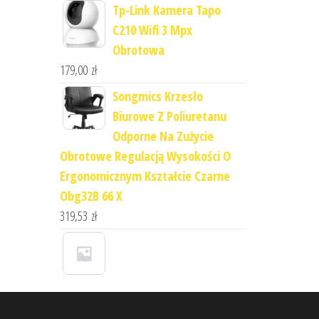
Tp-Link Kamera Tapo
C210 Wifi 3 Mpx
Obrotowa
179,00
zł
Songmics Krzesło
Biurowe Z Poliuretanu
Odporne Na Zużycie
Obrotowe Regulacją Wysokości O
Ergonomicznym Kształcie Czarne
Obg32B 66 X
319,53
zł