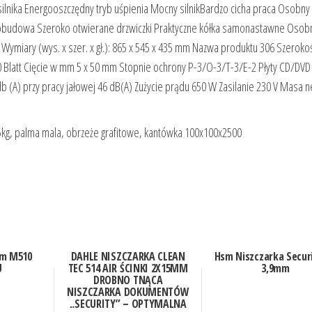
silnika Energooszczędny tryb uśpienia Mocny silnikBardzo cicha praca Osobny
 obudowa Szeroko otwierane drzwiczki Praktyczne kółka samonastawne Osob
Wymiary (wys. x szer. x gł.): 865 x 545 x 435 mm Nazwa produktu 306 Szeroko
Blatt Cięcie w mm 5 x 50 mm Stopnie ochrony P-3/O-3/T-3/E-2 Płyty CD/DVD 
db (A) przy pracy jałowej 46 dB(A) Zużycie prądu 650 W Zasilanie 230 V Masa n
5kg, palma mala, obrzeże grafitowe, kantówka 100x100x2500
m M510
DAHLE NISZCZARKA CLEAN
Hsm Niszczarka Secur
U
TEC 514 AIR ŚCINKI 2X15MM
3,9mm
DROBNO TNĄCA
NISZCZARKA DOKUMENTÓW
„SECURITY” – OPTYMALNA