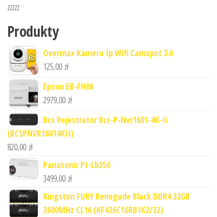
zzzzz
Produkty
Overmax Kamera Ip Wifi Camspot 3.6
125,00
zł
Epson EB-FH06
2979,00
zł
Bcs Rejestrator Bcs-P-Nvr1601-4K-Ii
(BCSPNVR16014KII)
820,00
zł
Panasonic Pt-Lb356
3499,00
zł
Kingston FURY Renegade Black DDR4 32GB
3600MHz CL16 (KF436C16RB1K2/32)