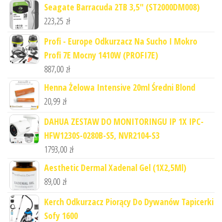
Seagate Barracuda 2TB 3,5" (ST2000DM008)
223,25
zł
Profi - Europe Odkurzacz Na Sucho I Mokro
Profi 7E Mocny 1410W (PROFI7E)
887,00
zł
Henna Żelowa Intensive 20ml Średni Blond
20,99
zł
DAHUA ZESTAW DO MONITORINGU IP 1X IPC-
HFW1230S-0280B-S5, NVR2104-S3
1793,00
zł
Aesthetic Dermal Xadenal Gel (1X2,5Ml)
89,00
zł
Kerch Odkurzacz Piorący Do Dywanów Tapicerki
Sofy 1600