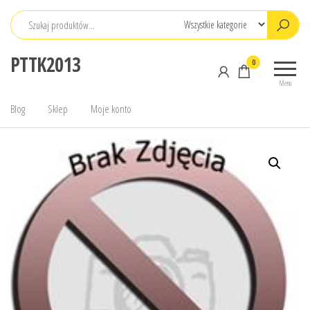
Przejdź
do
treści
PTTK2013
0
Menu
Blog
Sklep
Moje konto