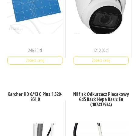
246,36
zł
1210,00
zł
Zobacz cenę
Zobacz cenę
Karcher HD 6/13 C Plus 1.520-
Nilfisk Odkurzacz Plecakowy
951.0
Gd5 Back Hepa Basic Eu
(107417934)