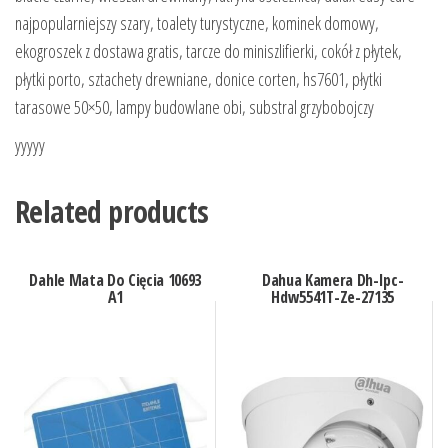
najpopularniejszy szary, toalety turystyczne, kominek domowy,
ekogroszek z dostawa gratis, tarcze do miniszlifierki, cokół z płytek,
płytki porto, sztachety drewniane, donice corten, hs7601, płytki
tarasowe 50×50, lampy budowlane obi, substral grzybobojczy
yyyyy
Related products
Dahle Mata Do Cięcia 10693
Dahua Kamera Dh-Ipc-
A1
Hdw5541T-Ze-27135