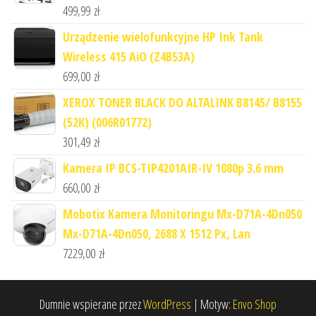
499,99
zł
Urządzenie wielofunkcyjne HP Ink Tank
Wireless 415 AiO (Z4B53A)
699,00
zł
XEROX TONER BLACK DO ALTALINK B8145/ B8155
(52K) (006R01772)
301,49
zł
Kamera IP BCS-TIP4201AIR-IV 1080p 3.6 mm
660,00
zł
Mobotix Kamera Monitoringu Mx-D71A-4Dn050
Mx-D71A-4Dn050, 2688 X 1512 Px, Lan
7229,00
zł
Dumnie wspierane przez
WordPress
|
Motyw:
Envo Shop