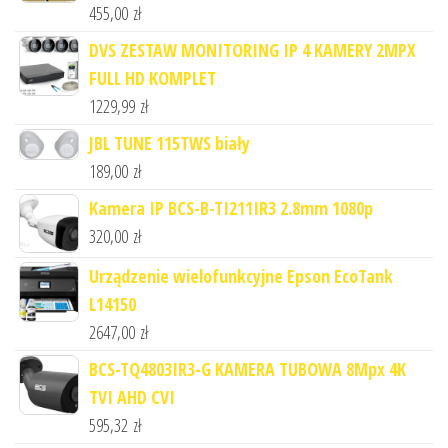
455,00
zł
DVS ZESTAW MONITORING IP 4 KAMERY 2MPX
FULL HD KOMPLET
1229,99
zł
JBL TUNE 115TWS biały
189,00
zł
Kamera IP BCS-B-TI211IR3 2.8mm 1080p
320,00
zł
Urządzenie wielofunkcyjne Epson EcoTank
L14150
2647,00
zł
BCS-TQ4803IR3-G KAMERA TUBOWA 8Mpx 4K
TVI AHD CVI
595,32
zł