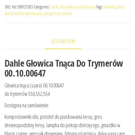
SKU:
fdc169925383
Categories:
Dahle
,
Pozostały sprzęt biurowy
Tags:
kwietnik
,
leroy
merlin meble łazienkowe
,
zasłony leroy merlin
DESCRIPTION
Dahle Głowica Tnąca Do Trymerów
00.10.00647
Głowica tnąca (szara) 00.10.00647
do trymerów 550,552,554
Dostępna na zamówienie
kompostowniki obi, pistolet do piaskowania leroy, gres
drewnopodobny leroy, lampka do pokoju dziecięcego, gniazdko w
blacie czarne, wieszak drewniany, futryna ościeżnica, dulux easy care