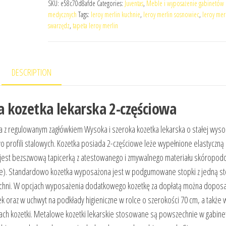
SKU:
e58c70d8afde
Categories:
Juventas
,
Meble i wyposażenie gabinetów
medycznych
Tags:
leroy merlin kuchnie
,
leroy merlin sosnowiec
,
leroy mer
swarzędz
,
tapeta leroy merlin
DESCRIPTION
 kozetka lekarska 2-częściowa
a z regulowanym zagłówkiem Wysoka i szeroka kozetka lekarska o stałej wyso
o profili stalowych. Kozetka posiada 2-częściowe leże wypełnione elastyczną
e jest bezszwową tapicerką z atestowanego i zmywalnego materiału skóropo
Line). Standardowo kozetka wyposażona jest w podgumowane stopki z jedną s
zchni. W opcjach wyposażenia dodatkowego kozetkę za dopłatą można doposa
 oraz w uchwyt na podkłady higieniczne w rolce o szerokości 70 cm, a także 
gach kozetki. Metalowe kozetki lekarskie stosowane są powszechnie w gabine