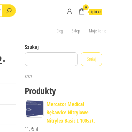
0
0,00 zł
Blog
Sklep
Moje konto
Szukaj
2-
Szukaj
zzzzz
Produkty
Mercator Medical
Rękawice Nitrylowe
Nitrylex Basic L 100szt.
11,75
zł