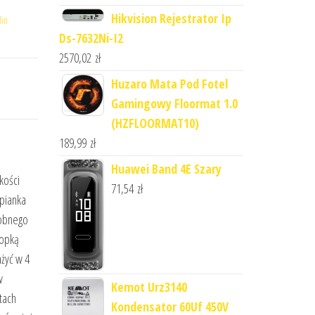
Hikvision Rejestrator Ip
lin
Ds-7632Ni-I2
2570,02
zł
Huzaro Mata Pod Fotel
Gamingowy Floormat 1.0
(HZFLOORMAT10)
189,99
zł
Huawei Band 4E Szary
kości
71,54
zł
 pianka
dobnego
topką
żyć w 4
w
Kemot Urz3140
tach
Kondensator 60Uf 450V