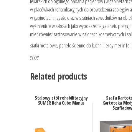
lekarskich do ogólnego badania pacjentów i w gabinetach
w placówkach rehabilitacyjnych do prowadzenia zabiegów ap
w gabinetach masażu oraz w szatniach zawodników na obiek
wyśmienicie w szkołach jako wyposażenie gabinetu pielęgnia
mieć również zastosowanie w salonach kosmetycznych i sal
siatki metalowe, panele ścienne do kuchni, leroy merlin feli
yyyyy
Related products
Stalowy stół rehabilitacyjny
Szafa Kartot
SUMER Reha Cube Manus
Kartoteka Med
Szuflado