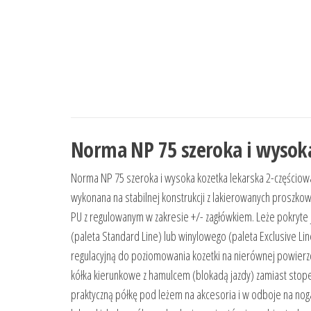
Norma NP 75 szeroka i wysoka
Norma NP 75 szeroka i wysoka kozetka lekarska 2-częściow
wykonana na stabilnej konstrukcji z lakierowanych proszkow
PU z regulowanym w zakresie +/- zagłówkiem. Leże pokryt
(paleta Standard Line) lub winylowego (paleta Exclusive 
regulacyjną do poziomowania kozetki na nierównej powier
kółka kierunkowe z hamulcem (blokadą jazdy) zamiast stopek
praktyczną półkę pod leżem na akcesoria i w odboje na no