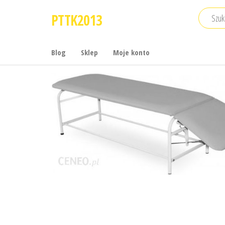
Przejdź
PTTK2013
do
treści
Blog
Sklep
Moje konto