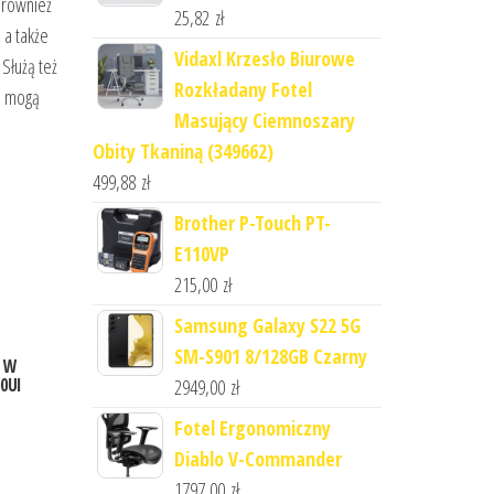
 również
25,82
zł
 a także
Vidaxl Krzesło Biurowe
Służą też
Rozkładany Fotel
ie mogą
Masujący Ciemnoszary
Obity Tkaniną (349662)
499,88
zł
Brother P-Touch PT-
E110VP
215,00
zł
Samsung Galaxy S22 5G
SM-S901 8/128GB Czarny
t W
0Ul
2949,00
zł
Fotel Ergonomiczny
Diablo V-Commander
1797,00
zł