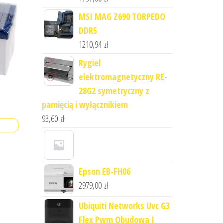
MSI MAG Z690 TORPEDO
DDR5
1210,94
zł
Rygiel
elektromagnetyczny RE-
28G2 symetryczny z
pamięcią i wyłącznikiem
93,60
zł
Epson EB-FH06
2979,00
zł
Ubiquiti Networks Uvc G3
Flex Pwm Obudowa I