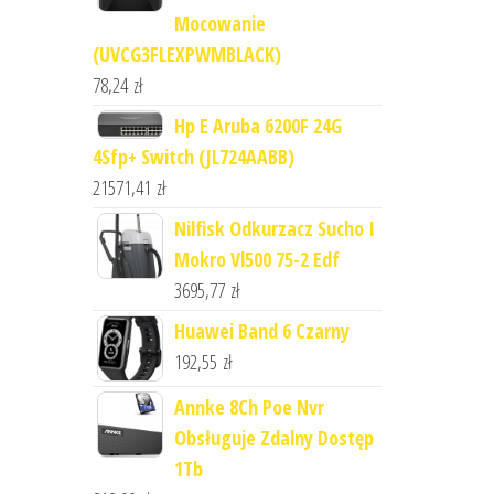
Mocowanie
(UVCG3FLEXPWMBLACK)
78,24
zł
Hp E Aruba 6200F 24G
4Sfp+ Switch (JL724AABB)
21571,41
zł
Nilfisk Odkurzacz Sucho I
Mokro Vl500 75-2 Edf
3695,77
zł
Huawei Band 6 Czarny
192,55
zł
Annke 8Ch Poe Nvr
Obsługuje Zdalny Dostęp
1Tb