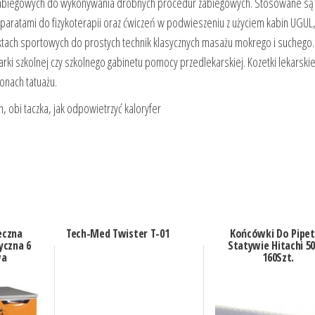
 zabiegowych do wykonywania drobnych procedur zabiegowych. Stosowane są
aratami do fizykoterapii oraz ćwiczeń w podwieszeniu z użyciem kabin UGUL,
tach sportowych do prostych technik klasycznych masażu mokrego i suchego. 
rki szkolnej czy szkolnego gabinetu pomocy przedlekarskiej. Kozetki lekarsk
onach tatuażu.
n, obi taczka, jak odpowietrzyć kaloryfer
eczna
Tech-Med Twister T-01
Końcówki Do Pipe
yczna 6
Statywie Hitachi 50
wa
160Szt.