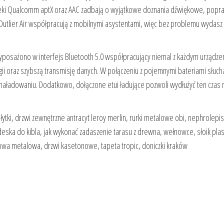
ki Qualcomm aptX oraz AAC zadbają o wyjątkowe doznania dźwiękowe, popra
e Outlier Air współpracują z mobilnymi asystentami, więc bez problemu wydasz
wyposażono w interfejs Bluetooth 5.0 współpracujący niemal z każdym urządz
ii oraz szybszą transmisję danych. W połączeniu z pojemnymi bateriami słuc
aładowaniu. Dodatkowo, dołączone etui ładujące pozwoli wydłużyć ten czas
i, drzwi zewnętrzne antracyt leroy merlin, rurki metalowe obi, nephrolepis 
, deska do kibla, jak wykonać zadaszenie tarasu z drewna, wełnowce, słoik pla
iowa metalowa, drzwi kasetonowe, tapeta tropic, doniczki kraków