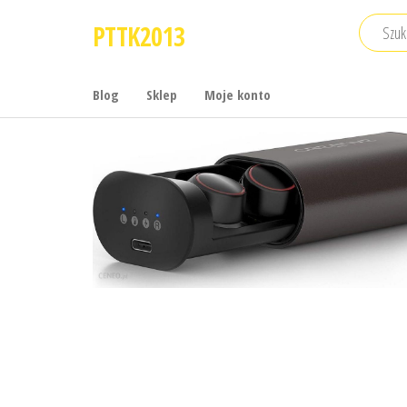
Przejdź
PTTK2013
do
treści
Blog
Sklep
Moje konto