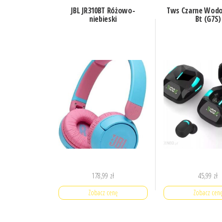
JBL JR310BT Różowo-
Tws Czarne Wod
niebieski
Bt (G7S)
178,99
zł
45,99
zł
Zobacz cenę
Zobacz cen