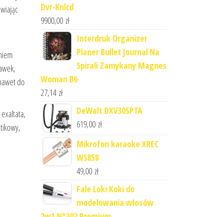
Dvr-Knlcd
wiając
9900,00
zł
Interdruk Organizer
Planer Bullet Journal Na
eniem
Spirali Zamykany Magnes
hawek,
Woman B6
 nawet do
27,14
zł
DeWalt DXV30SPTA
exaltata,
619,00
zł
stikowy,
Mikrofon karaoke XREC
WS858
49,00
zł
Fale Loki Koki do
modelowania włosów
2w1 N°302 Premium