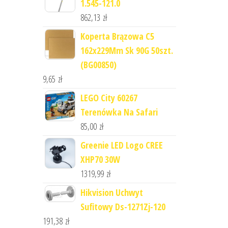
1.545-121.0
862,13
zł
Koperta Brązowa C5
162x229Mm Sk 90G 50szt.
(BG00850)
9,65
zł
LEGO City 60267
Terenówka Na Safari
85,00
zł
Greenie LED Logo CREE
XHP70 30W
1319,99
zł
Hikvision Uchwyt
Sufitowy Ds-1271Zj-120
191,38
zł