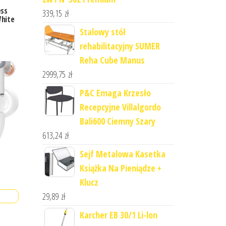
ess
339,15
zł
White
Stalowy stół
rehabilitacyjny SUMER
Reha Cube Manus
2999,75
zł
P&C Emaga Krzesło
Recepcyjne Villalgordo
Bali600 Ciemny Szary
613,24
zł
Sejf Metalowa Kasetka
Książka Na Pieniądze +
Klucz
29,89
zł
Karcher EB 30/1 Li-lon