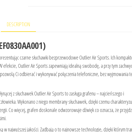
DESCRIPTION
51EF0830AA001)
, prezentując czarne słuchawki bezprzewodowe Outlier Air Sports. Ich kompak
 efekcie, Outlier Air Sports zapewniają idealną swobodę, a przy tym zachwy
i pozwolą Ci odbierać i wykonywać połączenia telefoniczne, bez wyjmowania t
nącej z słuchawek Outlier Air Sports to zasługa grafenu – najcieńszego i
człowieka. Wykonano z niego membrany słuchawek, dzięki czemu charakteryzuj
ii. Co więcej, grafen doskonale odwzorowuje dźwięk co oznacza, że przyjdzi
imi.
w najwyższej jakości. Zadbają o to najnowsze technologie, dzięki którym tra