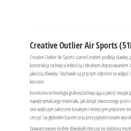
Creative Outlier Air Sports (
Creative Outlier Air Sports czarneCreative podbija stawkę
konstrukcja zachwyca lekkością i idealnym dopasowaniem. W
jakością dźwięku. Słuchawki są przy tym odporne na wilgoć 
kieszeni.
Kosmiczna technologia grafenuZachwycająca jakość muzyki pły
najwytrzymalszego materiału, jak dotąd stworzonego przez 
one większym zakresem tonalnym i mniejszym poborem energ
cieszyć się głębokim basem oraz precyzyjnymi tonami wysok
Zaawansowane kodeki dźwiękuRozkoszuj się ulubioną muzyką 