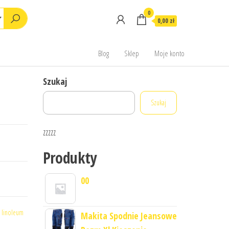
0
0,00 zł
Blog
Sklep
Moje konto
Szukaj
Szukaj
zzzzz
Produkty
00
,
linoleum
Makita Spodnie Jeansowe