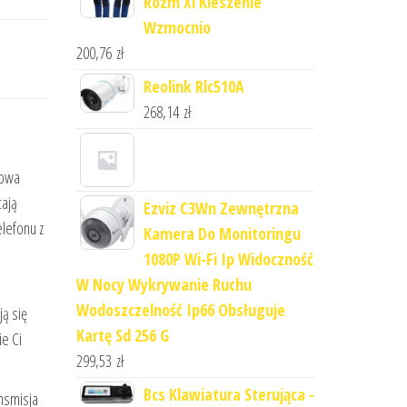
Rozm Xl Kieszenie
Wzmocnio
200,76
zł
Reolink Rlc510A
268,14
zł
towa
cają
Ezviz C3Wn Zewnętrzna
elefonu z
Kamera Do Monitoringu
1080P Wi-Fi Ip Widoczność
W Nocy Wykrywanie Ruchu
Wodoszczelność Ip66 Obsługuje
ą się
Kartę Sd 256 G
e Ci
299,53
zł
Bcs Klawiatura Sterująca -
nsmisja