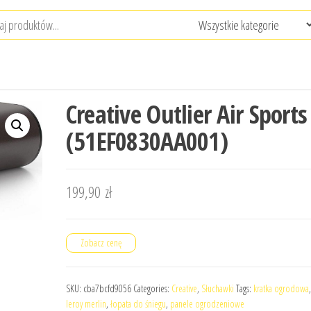
Creative Outlier Air Sports
(51EF0830AA001)
199,90
zł
Zobacz cenę
SKU:
cba7bcfd9056
Categories:
Creative
,
Słuchawki
Tags:
kratka ogrodowa
leroy merlin
,
łopata do śniegu
,
panele ogrodzeniowe