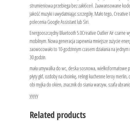
strumieniowa przebiega bez zakłóceń. Zaawansowane kode
jakość muzyki i uwydatniając szczegóły. Mało tego, Creativ
polecenia Google Assistant lub Siri.
Energooszczędny Bluetooth 5.0Creative Outlier Air czarne 
mobilnym. Nowa generacja zapewnia mniejsze zużycie energ
zaowocowało to 10-godzinnym czasem działania na jednym n
30 godzin.
mała umywalka do wc, deska sosnowa, wielkoformatowe płytk
płyty gkf, ozdoby na choinkę, relingi kuchenne leroy merlin
obi myjka do okien, znacznik do siania warzyw, szafa ubran
yyyyy
Related products