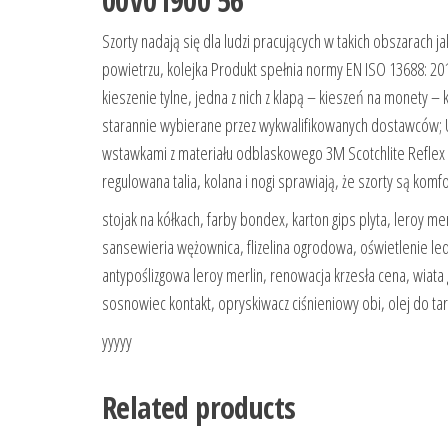
00V01900 56
Szorty nadają się dla ludzi pracujących w takich obszarach j
powietrzu, kolejka Produkt spełnia normy EN ISO 13688: 201
kieszenie tylne, jedna z nich z klapą – kieszeń na monety 
starannie wybierane przez wykwalifikowanych dostawców; UN
wstawkami z materiału odblaskowego 3M Scotchlite Reflex i i
regulowana talia, kolana i nogi sprawiają, że szorty są kom
stojak na kółkach, farby bondex, karton gips plyta, leroy mer
sansewieria wężownica, flizelina ogrodowa, oświetlenie led
antypoślizgowa leroy merlin, renowacja krzesła cena, wiata 
sosnowiec kontakt, opryskiwacz ciśnieniowy obi, olej do t
yyyyy
Related products