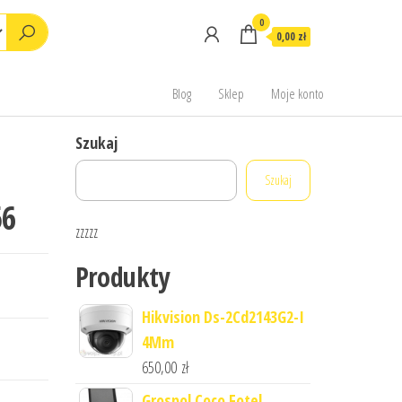
0
0,00 zł
Blog
Sklep
Moje konto
Szukaj
Szukaj
56
zzzzz
Produkty
Hikvision Ds-2Cd2143G2-I
4Mm
650,00
zł
Grospol Coco Fotel