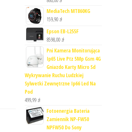
MediaTech MT860KG
159,90
zł
Epson EB-L255F
8598,00
zł
Pni Kamera Monitorująca
Ip65 Live Ptz 5Mp Gsm 4G
Gniazdo Karty Micro Sd
Wykrywanie Ruchu Ludzkiej
Sylwetki Zewnętrzne Ip66 Led Na
Pod
499,99
zł
Fotoenergia Bateria
Zamiennik NP-FW50
NPFW50 Do Sony