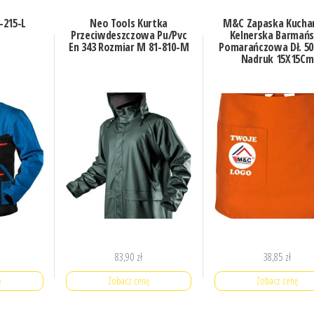
-215-L
Neo Tools Kurtka
M&C Zapaska Kucha
Przeciwdeszczowa Pu/Pvc
Kelnerska Barmań
En 343 Rozmiar M 81-810-M
Pomarańczowa Dł. 5
Nadruk 15X15Cm
83,90
zł
38,85
zł
ę
Zobacz cenę
Zobacz cenę