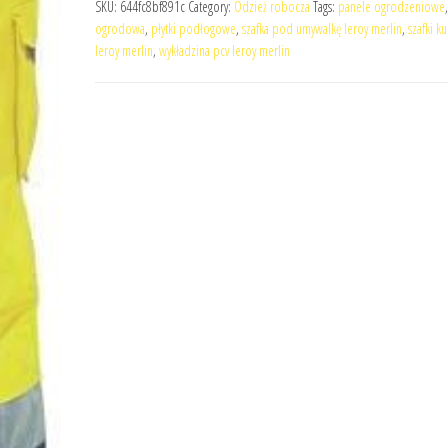
SKU:
644fc8bf891c
Category:
Odzież robocza
Tags:
panele ogrodzeniowe
ogrodowa
,
płytki podłogowe
,
szafka pod umywalkę leroy merlin
,
szafki k
leroy merlin
,
wykładzina pcv leroy merlin