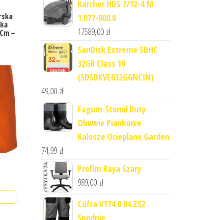
Karcher HDS 7/12-4 M
rska
1.077-900.0
ska
17589,00
zł
0Cm –
SanDisk Extreme SDHC
32GB Class 10
(SDSDXVE032GGNCIN)
49,00
zł
Fagum-Stomil Buty
Obuwie Piankowe
Kalosze Ocieplane Garden
74,99
zł
Profim Raya Szary
989,00
zł
Cofra V174 0 04.Z52
Spodnie