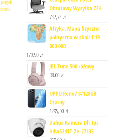
,
pergola
Obrotowy Wysyłka 72H
uchenne
732,74
zł
Afryka. Mapa fizyczno-
polityczna w skali 1:19
000 000
179,90
zł
JBL Tune 500 różowy
88,00
zł
OPPO Reno7 8/128GB
Czarny
1295,00
zł
Dahua Kamera Dh-Ipc-
Hdw5241T-Ze-27135
860,00
zł