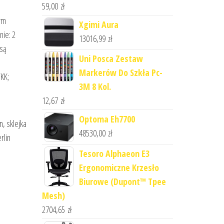
59,00
zł
żym
Xgimi Aura
nie: 2
13016,99
zł
 są
Uni Posca Zestaw
Markerów Do Szkła Pc-
YKK;
3M 8 Kol.
12,67
zł
Optoma Eh7700
n, sklejka
48530,00
zł
rlin
Tesoro Alphaeon E3
Ergonomiczne Krzesło
Biurowe (Dupont™ Tpee
Mesh)
2704,65
zł