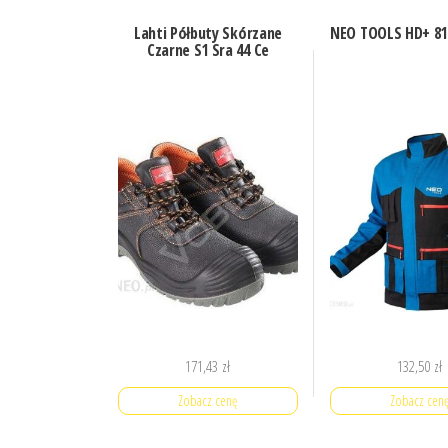
Lahti Półbuty Skórzane
NEO TOOLS HD+ 81
Czarne S1 Sra 44 Ce
171,43
zł
132,50
zł
Zobacz cenę
Zobacz cen