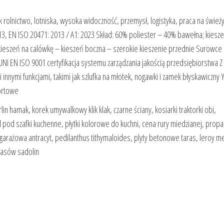
ak rolnictwo, lotniska, wysoka widoczność, przemysł, logistyka, praca na świe
3, EN ISO 20471: 2013 / A1: 2023 Skład: 60% poliester – 40% bawełna; kiesze
– kieszeń na calówkę – kieszeń boczna – szerokie kieszenie przednie Surowce
I EN ISO 9001 certyfikacja systemu zarządzania jakością przedsiębiorstwa Z
nnymi funkcjami, takimi jak szlufka na młotek, nogawki i zamek błyskawiczny 
fortowe
lin hamak, korek umywalkowy klik klak, czarne ściany, kosiarki traktorki obi,
 pod szafki kuchenne, płytki kolorowe do kuchni, cena rury miedzianej, propa
garażowa antracyt, pedilanthus tithymaloides, plyty betonowe taras, leroy me
arasów sadolin