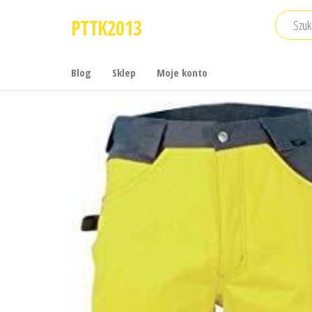
Przejdź
PTTK2013
do
treści
Blog
Sklep
Moje konto