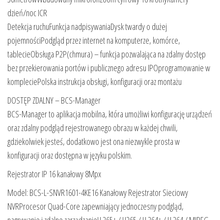
dzień/noc ICR
Detekcja ruchuFunkcja nadpisywaniaDysk twardy o dużej
pojemnościPodgląd przez internet na komputerze, komórce,
tablecieObsługa P2P(chmura) – funkcja pozwalająca na zdalny dostęp
bez przekierowania portów i publicznego adresu IPOprogramowanie w
kompleciePolska instrukcja obsługi, konfiguracji oraz montażu
DOSTĘP ZDALNY – BCS-Manager
BCS-Manager to aplikacja mobilna, która umożliwi konfigurację urządzeń
oraz zdalny podgląd rejestrowanego obrazu w każdej chwili,
gdziekolwiek jesteś, dodatkowo jest ona niezwykle prosta w
konfiguracji oraz dostępna w języku polskim.
Rejestrator IP 16 kanałowy 8Mpx
Model: BCS-L-SNVR1601-4KE16 Kanałowy Rejestrator Sieciowy
NVRProcesor Quad-Core zapewniający jednoczesny podgląd,
nagrywanie i zdalne zarządzanieH.265+ / H265 / H.264+ / H.264 / MJPEG