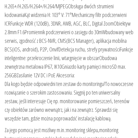
H.265+/H.265/H.264+/H.264/MJPEGObsługa dwóch strumieni
kodowaniaKąt widzenia H: 103° V: 71°Mechaniczny filtr podczerwieni
ICRFunkcje WDR (120dB), 3DNR, AWB, AGC, BLC, Digital ZoomObiektyw
2.8mm F1.6Promiennik podczerwieni o zasięgu do 30mWbudowany web
serwis, zgodność z BCS-NVR, CMS(BCS Manager), aplikacja mobilna
BCS(iOS, android), P2P, OnvifDetekcja ruchu, strefy prywatnościFunkcje
inteligentne: przekroczenie linii, wtargnięcie w obszarObudowa
zewnętrzna metalowa IP67, IK10Gniazdo karty pamięci microSD max.
256GBZasilanie 12V DC i PoE Akcesoria:
Dla kogo będzie odpowiedni ten zestaw do monitoringu?To nowoczesne
rozwiązanie o szerokim zastosowaniu. Sięgnij po ten uniwersalny
zestaw, jeśli interesuje Cię np. monitorowanie pomieszczeń, terenów
czy obiektów zarówno wewnątrz, jak i na zewnątrz. Sprawdzi się
wszędzie tam, gdzie można poprowadzić instalację kablową.
Za jego pomocą jest możliwy m.in.:monitoring sklepu,monitoring