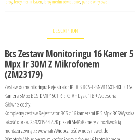
leroy
,
leroy merlin basen
,
leroy merlin oświetlenie
,
panele winylowe
DESCRIPTION
Bcs Zestaw Monitoringu 16 Kamer 5
Mpx Ir 30M Z Mikrofonem
(ZM23179)
Zestaw do monitoringu: Rejestrator IP BCS BCS-L-SNVR1601-4KE + 16x
Kamera 5Mpx BCS-DMIP1501IR-E-G-V + Dysk 1TB + Akcesoria
Główne cechy:
Kompletny zestaw Rejestrator BCS z 16 kamerami IP 5 Mpx BCSWysoka
jakość obrazu 2592X1944 2.7K pikseli 5MPxKamery z możliwością
montażu zewnątrz wewnątrzWidoczność w nocy nawet do
30metrówWbudowany mikrofonZoom cyfrowy 16 krotnyKamery