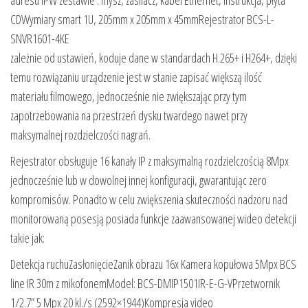
CDWymiary smart 1U, 205mm x 205mm x 45mmRejestrator BCS-L-
SNVR1601-4KE
zależnie od ustawień, koduje dane w standardach H.265+ i H264+, dzięki
temu rozwiązaniu urządzenie jest w stanie zapisać większą ilość
materiału filmowego, jednocześnie nie zwiększając przy tym
zapotrzebowania na przestrzeń dysku twardego nawet przy
maksymalnej rozdzielczości nagrań.
Rejestrator obsługuje 16 kanały IP z maksymalną rozdzielczością 8Mpx
jednocześnie lub w dowolnej innej konfiguracji, gwarantując zero
kompromisów. Ponadto w celu zwiększenia skuteczności nadzoru nad
monitorowaną posesją posiada funkcje zaawansowanej wideo detekcji
takie jak:
Detekcja ruchuZasłonięcieZanik obrazu 16x Kamera kopułowa 5Mpx BCS
line IR 30m z mikofonemModel: BCS-DMIP1501IR-E-G-VPrzetwornik
1/2.7” 5 Mpx 20 kl./s (2592×1944)Kompresja video