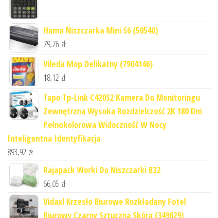
Hama Niszczarka Mini S6 (50540)
79,76
zł
Vileda Mop Delikatny (7904146)
18,12
zł
Tapo Tp-Link C420S2 Kamera Do Monitoringu
Zewnętrzna Wysoka Rozdzielczość 2K 180 Dni
Pełnokolorowa Widoczność W Nocy
Inteligentna Identyfikacja
893,92
zł
Rajapack Worki Do Niszczarki B32
66,05
zł
Vidaxl Krzesło Biurowe Rozkładany Fotel
Biurowy Czarny Sztuczna Skóra (349629)