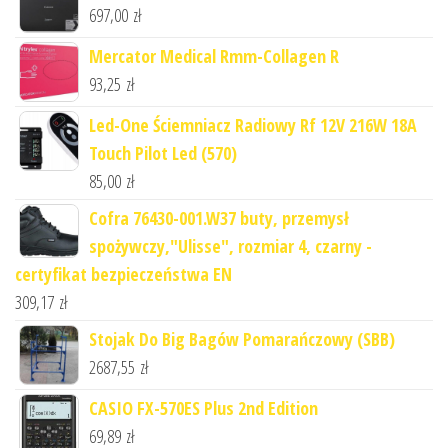
697,00
zł
Mercator Medical Rmm-Collagen R
93,25
zł
Led-One Ściemniacz Radiowy Rf 12V 216W 18A
Touch Pilot Led (570)
85,00
zł
Cofra 76430-001.W37 buty, przemysł
spożywczy,"Ulisse", rozmiar 4, czarny -
certyfikat bezpieczeństwa EN
309,17
zł
Stojak Do Big Bagów Pomarańczowy (SBB)
2687,55
zł
CASIO FX-570ES Plus 2nd Edition
69,89
zł