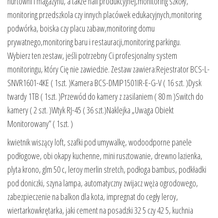
hurtowni i magazynu, a także hali produkcyjnej,monitoring szkoły,
monitoring przedszkola czy innych placówek edukacyjnych,monitoring
podwórka, boiska czy placu zabaw,monitoring domu
prywatnego,monitoring baru i restauracji,monitoring parkingu.
Wybierz ten zestaw, jeśli potrzebny Ci profesjonalny system
monitoringu, który Cię nie zawiedzie. Zestaw zawiera:Rejestrator BCS-L-
SNVR1601-4KE ( 1szt. )Kamera BCS-DMIP1501IR-E-G-V ( 16 szt. )Dysk
twardy 1TB ( 1szt. )Przewód do kamery z zasilaniem ( 80 m )Switch do
kamery ( 2 szt. )Wtyk RJ-45 ( 36 szt.)Naklejka „Uwaga Obiekt
Monitorowany” ( 1szt. )
kwietnik wiszący loft, szafki pod umywalkę, wodoodporne panele
podłogowe, obi okapy kuchenne, mini rusztowanie, drewno lazienka,
plyta krono, glm 50 c, leroy merlin stretch, podłoga bambus, podkładki
pod doniczki, szyna lampa, automatyczny zwijacz węża ogrodowego,
zabezpieczenie na balkon dla kota, impregnat do cegły leroy,
wiertarkowkrętarka, jaki cement na posadzki 32 5 czy 42 5, kuchnia