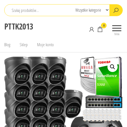
Przejdź
do
treści
PTTK2013
0
Menu
Blog
Sklep
Moje konto