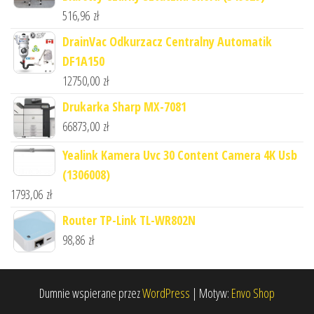
516,96
zł
DrainVac Odkurzacz Centralny Automatik
DF1A150
12750,00
zł
Drukarka Sharp MX-7081
66873,00
zł
Yealink Kamera Uvc 30 Content Camera 4K Usb
(1306008)
1793,06
zł
Router TP-Link TL-WR802N
98,86
zł
Dumnie wspierane przez
WordPress
|
Motyw:
Envo Shop