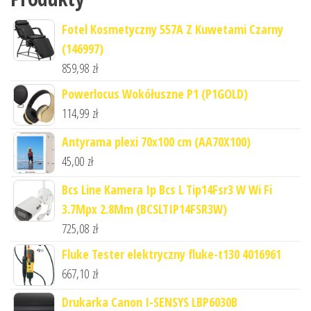
Fotel Kosmetyczny 557A Z Kuwetami Czarny
(146997)
859,98
zł
Powerlocus Wokółuszne P1 (P1GOLD)
114,99
zł
Antyrama plexi 70x100 cm (AA70X100)
45,00
zł
Bcs Line Kamera Ip Bcs L Tip14Fsr3 W Wi Fi
3.7Mpx 2.8Mm (BCSLTIP14FSR3W)
725,08
zł
Fluke Tester elektryczny fluke-t130 4016961
667,10
zł
Drukarka Canon I-SENSYS LBP6030B