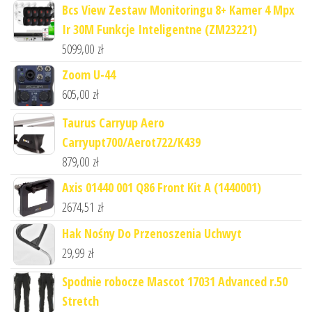
Bcs View Zestaw Monitoringu 8+ Kamer 4 Mpx
Ir 30M Funkcje Inteligentne (ZM23221)
5099,00
zł
Zoom U-44
605,00
zł
Taurus Carryup Aero
Carryupt700/Aerot722/K439
879,00
zł
Axis 01440 001 Q86 Front Kit A (1440001)
2674,51
zł
Hak Nośny Do Przenoszenia Uchwyt
29,99
zł
Spodnie robocze Mascot 17031 Advanced r.50
Stretch