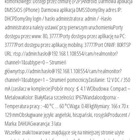
komórkowego: Dostęp przez chmurę (P2P)Android: Darmowa aplikacja
DMSSiOS (iPhone): Darmowa aplikacja DMSSDomyślny adres IP:
DHCPDomyślny login / hasło administratora: admin / -Hasło
administratora należy ustawić przy pierwszym uruchomieniuPorty
dostępu przez www: 80, 37777Porty dostępu przez aplikację na PC:
37777Port dostępu przez aplikację mobilną: 37777Port ONVIF: 80RTSP
URL: rtsp://admin:hasło@192.168.1.108:554/cam/realmonitor?
channel=1&subtype=0 – Strumień
głównyrtsp://admin:hasło@192.168.1.108:554/cam/realmonitor?
channel=1&subtype=1 – Strumień pomocniczyZasilanie: 12 V DC / 350
mA (zasilacz w komplecie)Pobór mocy: ≤ 4.1 WObudowa: Compact –
MetalowaKolor: BiałyKlasa szczelności: IP67Wandaloodporna: -
Temperatura pracy : -40 °C … 60 °CWaga: 0.48 kgWymiary: 166 x 70 x
129 mmObsługiwane języki: angielski, hiszpański, rosyjskiProducent /
Marka: DAHUAGwarancja: 3 lata
Wszelkie znaki towarowe znajdujące się na niniejszej stronie użyte