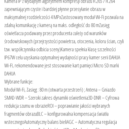
Kamera IP z wydajnym algorytmem kompresji obrazu H.265 / H.264
zapewniającym czyste i bardziej płynne przesyłanie obrazu w
maksymalnej rozdzielczości 4 MPxZastosowany moduł Wi-Fi pozwala na
zdalną komunikację z kamerą na maks. odległość do 80 mZasięg
oświetlacza podawany przez producenta zależy od warunków
środowiskowych (przejrzystości powietrza, otoczenia, koloru ścian, czyli
tzw. współczynnika odbicia sceny)Kamera spełnia klasę szczelności
IP67W celu uzyskania optymalnej wydajności pracy kamer serii DAHUA
Wi-FI, rekomendowane jest stosowanie kart pamięci Micro SD marki
DAHUA
Wybrane funkcje:
Moduł Wi-Fi, Zasięg : 80 m (otwarta przestrzeń) ; Antena – Gniazdo
SMAD-WDR – Szeroki zakres dynamiki oświetlenia3D-DNR – Cyfrowa
redukcja szumu w obrazieROI – poprawianie jakości wybranych
fragmentów obrazuBLC – konfigurowalna kompensacja światła
wstecznegoAutomatyczny balans bieliAGC – Automatyczna regulacja