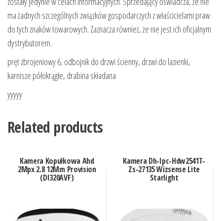
zostały jedynie w celach informacyjnych. Sprzedający oświadcza, że nie
ma żadnych szczególnych związków gospodarczych z właścicielami praw
do tych znaków towarowych. Zaznacza również, że nie jest ich oficjalnym
dystrybutorem.
pręt zbrojeniowy 6, odbojnik do drzwi ścienny, drzwi do lazienki,
karnisze półokrągłe, drabina składana
yyyyy
Related products
Kamera Kopułkowa Ahd
Kamera Dh-Ipc-Hdw2541T-
2Mpx 2.8 12Mm Provision
Zs-27135 Wizsense Lite
(DI320AVF)
Starlight