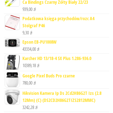
Ca Bindings Czarny Żółty Biały 22/23
939,00
zł
Podatkowa księga przychodów/rozc A4
Stolgraf P46
9,30
zł
Epson EB-PU1008W
43334,00
zł
Karcher HD 13/18-4 SX Plus 1.286-936.0
10389,18
zł
Google Pixel Buds Pro czarne
780,00
zł
Hikvision Kamera Ip Ds 2Cd2H86G2T Izs (2.8
12Mm) (C) (DS2CD2H86G2TIZS2812MMC)
3242,28
zł