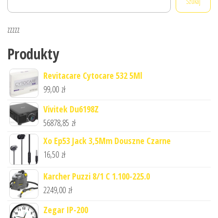
Szukaj
zzzzz
Produkty
Revitacare Cytocare 532 5Ml
99,00
zł
Vivitek Du6198Z
56878,85
zł
Xo Ep53 Jack 3,5Mm Douszne Czarne
16,50
zł
Karcher Puzzi 8/1 C 1.100-225.0
2249,00
zł
Zegar IP-200