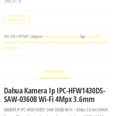
348,91
zł
Zobacz cenę
SKU:
33b1c1975b07
Categories:
Dahua
,
Kamery przemysłowe
Tags:
leroy merlin
białystok
,
leroy merlin krosno
,
leroy merlin sosnowiec
,
panel ogrodzeniowy
,
pellet
leroy merlin
DESCRIPTION
Dahua Kamera Ip IPC-HFW1430DS-
SAW-0360B Wi-Fi 4Mpx 3.6mm
KAMERA IP IPC-HFW1430DS-SAW-0360B Wi-Fi – 4 Mpx 3.6 mm DAHUA