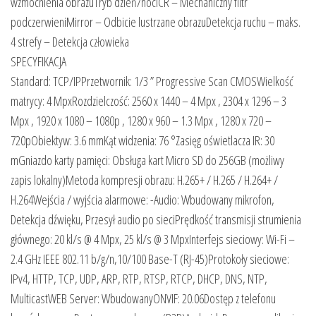
wzmocnienia obrazuTryb dzień/nocICR – Mechaniczny filtr
podczerwieniMirror – Odbicie lustrzane obrazuDetekcja ruchu – maks.
4 strefy – Detekcja człowieka
SPECYFIKACJA
Standard: TCP/IPPrzetwornik: 1/3 ” Progressive Scan CMOSWielkość
matrycy: 4 MpxRozdzielczość: 2560 x 1440 – 4 Mpx , 2304 x 1296 – 3
Mpx , 1920 x 1080 – 1080p , 1280 x 960 – 1.3 Mpx , 1280 x 720 –
720pObiektyw: 3.6 mmKąt widzenia: 76 °Zasięg oświetlacza IR: 30
mGniazdo karty pamięci: Obsługa kart Micro SD do 256GB (możliwy
zapis lokalny)Metoda kompresji obrazu: H.265+ / H.265 / H.264+ /
H.264Wejścia / wyjścia alarmowe: -Audio: Wbudowany mikrofon,
Detekcja dźwięku, Przesył audio po sieciPrędkość transmisji strumienia
głównego: 20 kl/s @ 4 Mpx, 25 kl/s @ 3 MpxInterfejs sieciowy: Wi-Fi –
2.4 GHz IEEE 802.11 b/g/n,10/100 Base-T (RJ-45)Protokoły sieciowe:
IPv4, HTTP, TCP, UDP, ARP, RTP, RTSP, RTCP, DHCP, DNS, NTP,
MulticastWEB Server: WbudowanyONVIF: 20.06Dostęp z telefonu