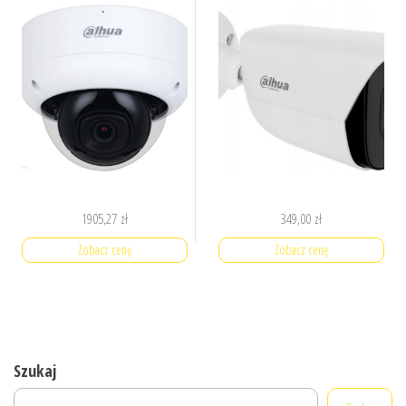
1905,27
zł
349,00
zł
Zobacz cenę
Zobacz cenę
Szukaj