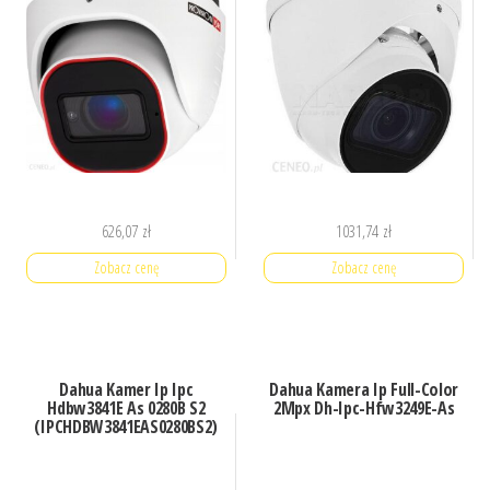
626,07
zł
1031,74
zł
Zobacz cenę
Zobacz cenę
Dahua Kamer Ip Ipc
Dahua Kamera Ip Full-Color
Hdbw3841E As 0280B S2
2Mpx Dh-Ipc-Hfw3249E-As
(IPCHDBW3841EAS0280BS2)