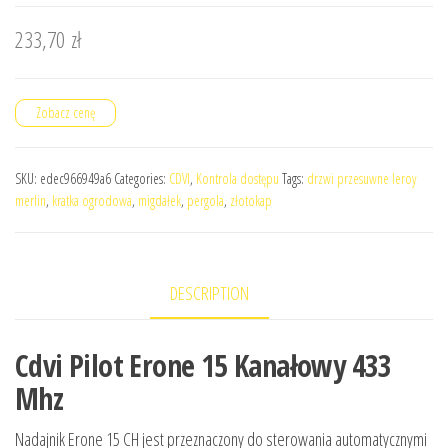
233,70
zł
Zobacz cenę
SKU:
edec966949a6
Categories:
CDVI
,
Kontrola dostępu
Tags:
drzwi przesuwne leroy
merlin
,
kratka ogrodowa
,
migdałek
,
pergola
,
złotokap
DESCRIPTION
Cdvi Pilot Erone 15 Kanałowy 433
Mhz
Nadajnik Erone 15 CH jest przeznaczony do sterowania automatycznymi