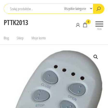
Przejdź
do
treści
PTTK2013
0
Menu
Blog
Sklep
Moje konto