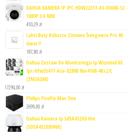
DAHUA KAMERA IP IPC-HDW2231T-AS-0360B-S2 -
1080P 3.6 MM
410,29
zł
Lahti Buty Robocze Zimowe Śniegowce Pro 40
Gwar !!
187,80
zł
Dahua Zestaw Do Monitoringu Ip Wizmind 8X
Ipc-Hfw5541T-Ase-0280B Nvr4108-4Ks2/L
(ZM26268)
17290,00
zł
Philips PicoPix Max One
2699,00
zł
Dahua Kamera Ip Sd5A432Xb Hnr
(SD5A432XBHNR)