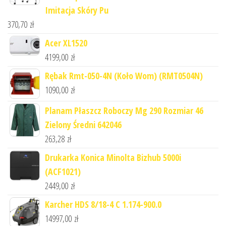
Imitacja Skóry Pu
370,70
zł
Acer XL1520
4199,00
zł
Rębak Rmt-050-4N (Koło Wom) (RMT0504N)
1090,00
zł
Planam Płaszcz Roboczy Mg 290 Rozmiar 46
Zielony Średni 642046
263,28
zł
Drukarka Konica Minolta Bizhub 5000i
(ACF1021)
2449,00
zł
Karcher HDS 8/18-4 C 1.174-900.0
14997,00
zł