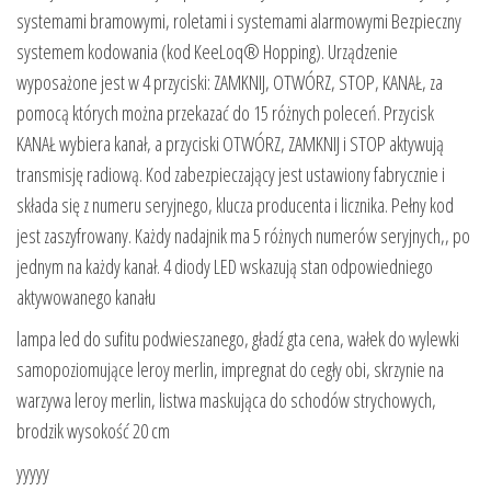
systemami bramowymi, roletami i systemami alarmowymi Bezpieczny
systemem kodowania (kod KeeLoq® Hopping). Urządzenie
wyposażone jest w 4 przyciski: ZAMKNIJ, OTWÓRZ, STOP, KANAŁ, za
pomocą których można przekazać do 15 różnych poleceń. Przycisk
KANAŁ wybiera kanał, a przyciski OTWÓRZ, ZAMKNIJ i STOP aktywują
transmisję radiową. Kod zabezpieczający jest ustawiony fabrycznie i
składa się z numeru seryjnego, klucza producenta i licznika. Pełny kod
jest zaszyfrowany. Każdy nadajnik ma 5 różnych numerów seryjnych,, po
jednym na każdy kanał. 4 diody LED wskazują stan odpowiedniego
aktywowanego kanału
lampa led do sufitu podwieszanego, gładź gta cena, wałek do wylewki
samopoziomujące leroy merlin, impregnat do cegły obi, skrzynie na
warzywa leroy merlin, listwa maskująca do schodów strychowych,
brodzik wysokość 20 cm
yyyyy