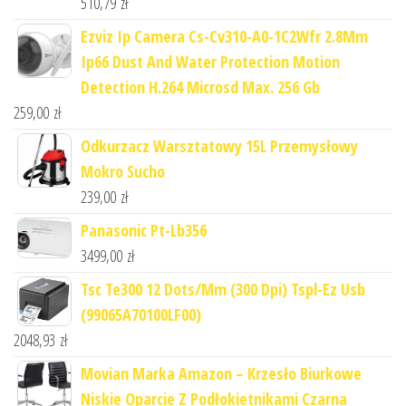
510,79
zł
Ezviz Ip Camera Cs-Cv310-A0-1C2Wfr 2.8Mm
Ip66 Dust And Water Protection Motion
Detection H.264 Microsd Max. 256 Gb
259,00
zł
Odkurzacz Warsztatowy 15L Przemysłowy
Mokro Sucho
239,00
zł
Panasonic Pt-Lb356
3499,00
zł
Tsc Te300 12 Dots/Mm (300 Dpi) Tspl-Ez Usb
(99065A70100LF00)
2048,93
zł
Movian Marka Amazon – Krzesło Biurkowe
Niskie Oparcie Z Podłokietnikami Czarna