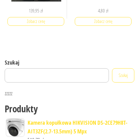
139,95
zł
4,80
zł
Zobacz cenę
Zobacz cenę
Szukaj
Szukaj
zzzzz
Produkty
Kamera kopułkowa HIKVISION DS-2CE79H8T-
AIT3ZF(2.7-13.5mm) 5 Mpx