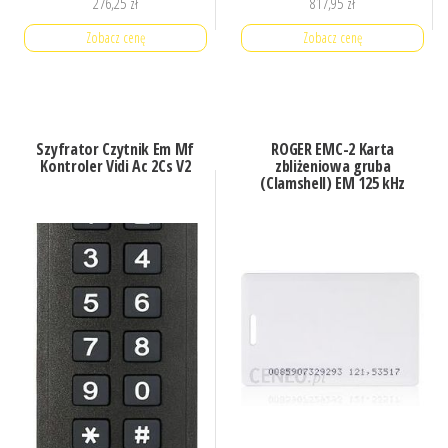
276,25
zł
817,95
zł
Zobacz cenę
Zobacz cenę
Szyfrator Czytnik Em Mf
ROGER EMC-2 Karta
Kontroler Vidi Ac 2Cs V2
zbliżeniowa gruba
(Clamshell) EM 125 kHz