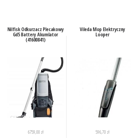
Nilfisk Odkurzacz Plecakowy
Vileda Mop Elektryczny
Gd5 Battery Akumlator
Looper
(41600841)
6759,00
zł
596,70
zł