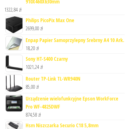
910X460X630mm
1322,84
zł
Philips PicoPix Max One
2699,00
zł
Enpap Papier Samoprzylepny Srebrny A4 10 Ark.
18,20
zł
Sony HT-S400 Czarny
1021,24
zł
Router TP-Link TL-WR940N
85,00
zł
Urządzenie wielofunkcyjne Epson WorkForce
Pro WF-4825DWF
874,58
zł
Hsm Niszczarka Securio C18 5,8mm