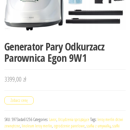
Generator Pary Odkurzacz
Parownica Egon 9W1
3399,00
zł
Zobacz cenę
SKU:
5973ada61256
Categories:
Lavor
,
Urządzenia sprzątające
Tags:
leroy merlin drzwi
zewnętrzne
,
linoleum leroy merlin
,
ogrodzenie panelowe
,
szafka z umywalką
,
szafki