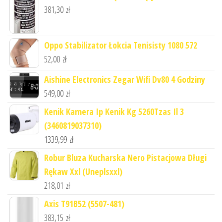
381,30
zł
Oppo Stabilizator Łokcia Tenisisty 1080 572
52,00
zł
Aishine Electronics Zegar Wifi Dv80 4 Godziny
549,00
zł
Kenik Kamera Ip Kenik Kg 5260Tzas Il 3
(3460819037310)
1339,99
zł
Robur Bluza Kucharska Nero Pistacjowa Długi
Rękaw Xxl (Uneplsxxl)
218,01
zł
Axis T91B52 (5507-481)
383,15
zł