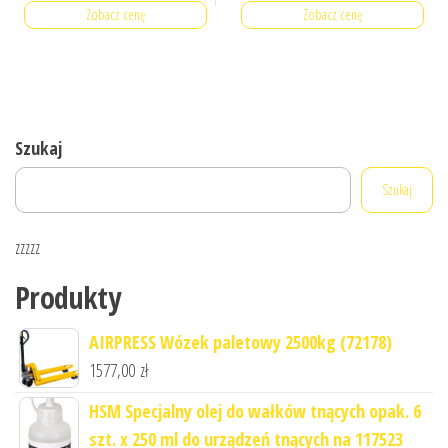
Zobacz cenę
Zobacz cenę
Szukaj
Szukaj
zzzzz
Produkty
AIRPRESS Wózek paletowy 2500kg (72178)
1577,00
zł
HSM Specjalny olej do wałków tnących opak. 6
szt. x 250 ml do urządzeń tnących na 117523