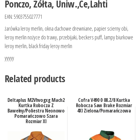
Ponczo, Żółta, Uniw.,Ce,Lahti
EAN: 5903755027771
żarówka leroy merlin, okna dachowe drewniane, papier scierny obi,
leroy merlin nożyce do trawy, przebijaki, beckers puff, lampy biurkowe
leroy merlin, black friday leroy merlin
yyyyy
Related products
Deltaplus M2Vhvogxg Mach2
Cofra V490 0 08.Z/8 Kurtka
Kurtka Robocza Z
Robocza Saw Brake Rozmiar
Bawełny/Poliestru Neonowo
4Xl Zielona/Pomarańczowa
Pomarańczowo Szara
Rozmiar Xl