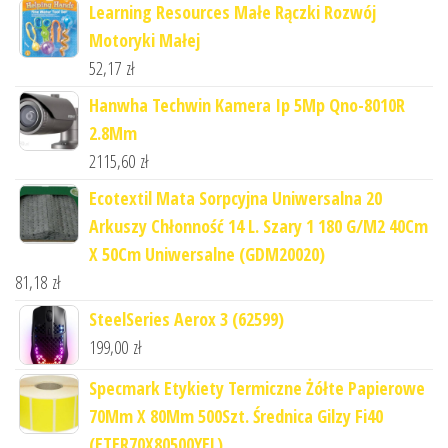
Learning Resources Małe Rączki Rozwój
Motoryki Małej
52,17
zł
Hanwha Techwin Kamera Ip 5Mp Qno-8010R
2.8Mm
2115,60
zł
Ecotextil Mata Sorpcyjna Uniwersalna 20
Arkuszy Chłonność 14 L. Szary 1 180 G/M2 40Cm
X 50Cm Uniwersalne (GDM20020)
81,18
zł
SteelSeries Aerox 3 (62599)
199,00
zł
Specmark Etykiety Termiczne Żółte Papierowe
70Mm X 80Mm 500Szt. Średnica Gilzy Fi40
(ETER70X80500YEL)