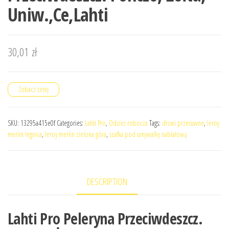
Uniw.,Ce,Lahti
30,01
zł
Zobacz cenę
SKU:
13295a415e0f
Categories:
Lahti Pro
,
Odzież robocza
Tags:
drzwi przesuwne
,
leroy
merlin legnica
,
leroy merlin zielona góra
,
szafka pod umywalkę nablatową
DESCRIPTION
Lahti Pro Peleryna Przeciwdeszcz.