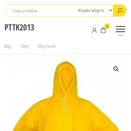
Przejdź
do
treści
PTTK2013
0
Menu
Blog
Sklep
Moje konto