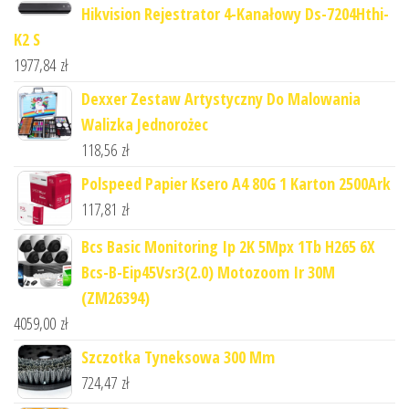
Hikvision Rejestrator 4-Kanałowy Ds-7204Hthi-
K2 S
1977,84
zł
Dexxer Zestaw Artystyczny Do Malowania
Walizka Jednorożec
118,56
zł
Polspeed Papier Ksero A4 80G 1 Karton 2500Ark
117,81
zł
Bcs Basic Monitoring Ip 2K 5Mpx 1Tb H265 6X
Bcs-B-Eip45Vsr3(2.0) Motozoom Ir 30M
(ZM26394)
4059,00
zł
Szczotka Tyneksowa 300 Mm
724,47
zł