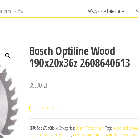
Bosch Optiline Wood
190x20x36z 2608640613
89,00
zł
Zobacz cenę
SKU:
5cba70a8fb1e
Categories:
Bosch
,
Tarcze tnące
Tags:
beton architekto
brykiet drzewny leroy merlin
,
drzwi wewnętrzne leroy merlin
,
drzwi zewn