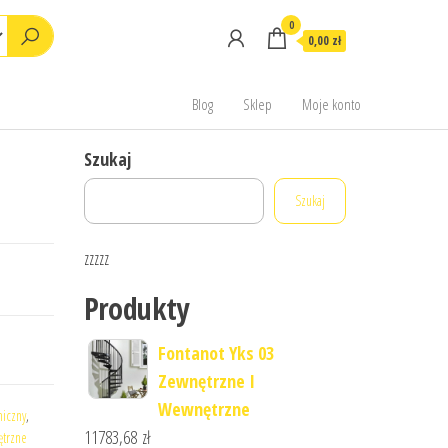
0
0,00 zł
Blog
Sklep
Moje konto
Szukaj
Szukaj
zzzzz
Produkty
Fontanot Yks 03
Zewnętrzne I
Wewnętrzne
niczny
,
11783,68
zł
ętrzne