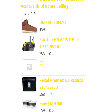
Vcci C-Tick Ul Dome Ceiling
1551,14
zł
UMBRO LONZO
159,99
zł
Karcher HD 6/13 C Plus
1.520-951.0
3569,00
zł
99
Rexel ProMax QS RES823
2104582EU
588,14
zł
BenQ MH760
6590,00
zł