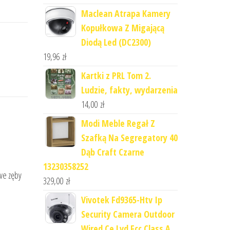
Maclean Atrapa Kamery
Kopułkowa Z Migającą
Diodą Led (DC2300)
19,96
zł
Kartki z PRL Tom 2.
Ludzie, fakty, wydarzenia
14,00
zł
Modi Meble Regał Z
Szafką Na Segregatory 40
Dąb Craft Czarne
13230358252
we zęby
329,00
zł
Vivotek Fd9365-Htv Ip
Security Camera Outdoor
Wired Ce Lvd Fcc Class A