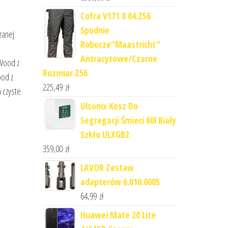
Cofra V171 0 04.Z56
Spodnie
zanej
Robocze"Maastricht"
Antracytowe/Czarne
 Wood z
Rozmiar Z56
ood z
225,49
zł
 czyste
Ulsonix Kosz Do
Segregacji Śmieci 60l Biały
Szkło ULXGB2
359,00
zł
LAVOR Zestaw
adapterów 6.010.0005
64,99
zł
Huawei Mate 20 Lite