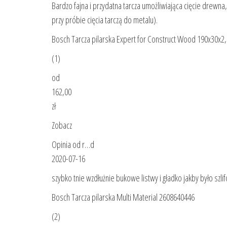
Bardzo fajna i przydatna tarcza umożliwiająca cięcie drewna
przy próbie cięcia tarczą do metalu).
Bosch Tarcza pilarska Expert for Construct Wood 190x30x
(1)
od
162,00
zł
Zobacz
Opinia od r…d
2020-07-16
szybko tnie wzdłużnie bukowe listwy i gładko jakby było szlif
Bosch Tarcza pilarska Multi Material 2608640446
(2)