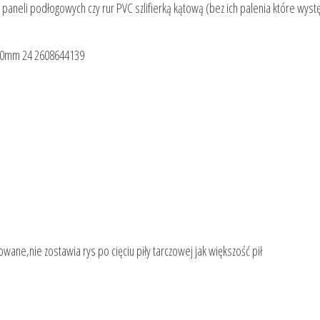
, paneli podłogowych czy rur PVC szlifierką kątową (bez ich palenia które wyst
2,0mm 24 2608644139
owane,nie zostawia rys po cięciu piły tarczowej jak większość pił