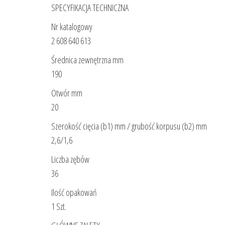
SPECYFIKACJA TECHNICZNA
Nr katalogowy
2 608 640 613
Średnica zewnętrzna mm
190
Otwór mm
20
Szerokość cięcia (b1) mm / grubość korpusu (b2) mm
2,6/1,6
Liczba zębów
36
Ilość opakowań
1 Szt.