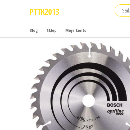
Przejdź
PTTK2013
do
treści
Blog
Sklep
Moje konto