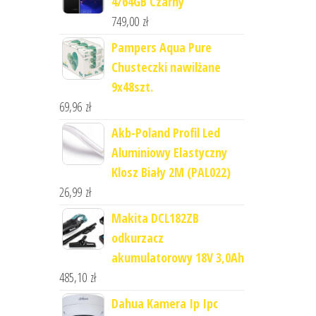
4/64GB Czarny
749,00
zł
Pampers Aqua Pure
Chusteczki nawilżane
9x48szt.
69,96
zł
Akb-Poland Profil Led
Aluminiowy Elastyczny
Klosz Biały 2M (PAL022)
26,99
zł
Makita DCL182ZB
odkurzacz
akumulatorowy 18V 3,0Ah
485,10
zł
Dahua Kamera Ip Ipc