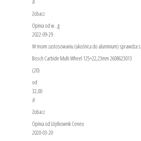
zł
Zobacz
Opinia od w…g
2022-09-29
W moim zastosowaniu (ukośnica do aluminium) sprawdza si
Bosch Carbide Multi Wheel 125×22,23mm 2608623013
(20)
od
32,00
zł
Zobacz
Opinia od Użytkownik Ceneo
2020-03-20