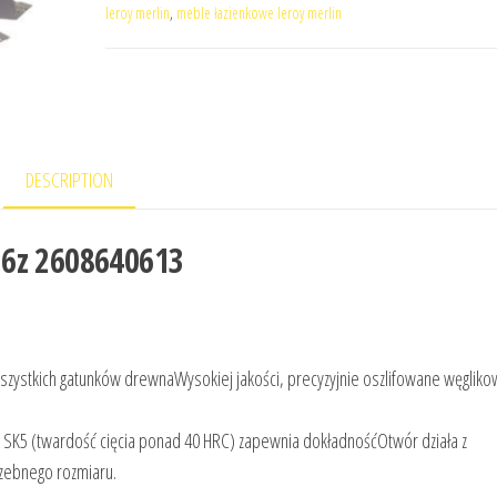
leroy merlin
,
meble łazienkowe leroy merlin
DESCRIPTION
36z 2608640613
wszystkich gatunków drewnaWysokiej jakości, precyzyjnie oszlifowane węgliko
ali SK5 (twardość cięcia ponad 40 HRC) zapewnia dokładnośćOtwór działa z
rzebnego rozmiaru.