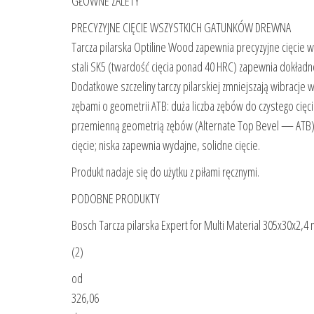
GŁÓWNE ZALETY
PRECYZYJNE CIĘCIE WSZYSTKICH GATUNKÓW DREWNA
Tarcza pilarska Optiline Wood zapewnia precyzyjne cięcie w
stali SK5 (twardość cięcia ponad 40 HRC) zapewnia dokładn
Dodatkowe szczeliny tarczy pilarskiej zmniejszają wibracje w
zębami o geometrii ATB: duża liczba zębów do czystego cięci
przemienną geometrią zębów (Alternate Top Bevel — ATB) mo
cięcie; niska zapewnia wydajne, solidne cięcie.
Produkt nadaje się do użytku z piłami ręcznymi.
PODOBNE PRODUKTY
Bosch Tarcza pilarska Expert for Multi Material 305x30x2,
(2)
od
326,06