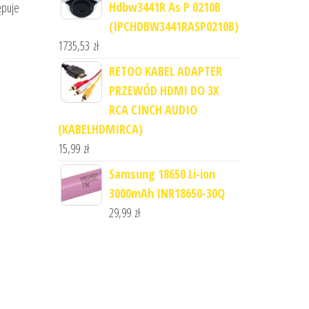
Hdbw3441R As P 0210B
ępuje
(IPCHDBW3441RASP0210B)
1735,53
zł
RETOO KABEL ADAPTER
PRZEWÓD HDMI DO 3X
RCA CINCH AUDIO
(KABELHDMIRCA)
15,99
zł
Samsung 18650 Li-ion
3000mAh INR18650-30Q
29,99
zł