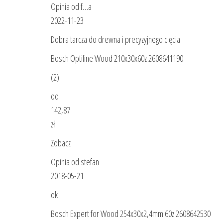
Opinia od f…a
2022-11-23
Dobra tarcza do drewna i precyzyjnego cięcia
Bosch Optiline Wood 210x30x60z 2608641190
(2)
od
142,87
zł
Zobacz
Opinia od stefan
2018-05-21
ok
Bosch Expert for Wood 254x30x2,4mm 60z 2608642530