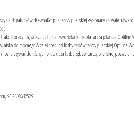
szystkich gatunków drewnaKorpus tarczy pilarskiej wykonany z trwałej utward
ość
 trakcie pracy, ograniczając hałas i wydzielanie ciepłaTarcza pilarska Optiline
a, niska do mocnegoW zależności od liczby zębów tarczy pilarskiej Optiline W
żna używać do różnych prac: duża liczba zębów tarczy pilarskiej pozwala na
4 mm, 96 2608642529