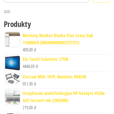
zzzzz
Produkty
Merkury Market Biurko Elan Szary Dąb
11008650 (MR000000003373721)
409,00
zł
Elo Touch Solutions 2794L
4444,69
zł
Zestaw NKA-101P, Numatic 904340
651,90
zł
Urządzenie wielofunkcyjne HP DeskJet 4120e
AiO Instant Ink (26Q90B)
219,00
zł