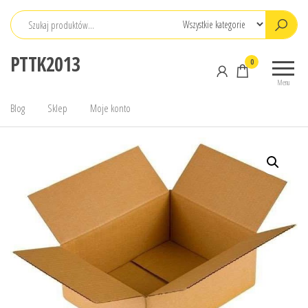
Przejdź
do
treści
PTTK2013
0
Menu
Blog
Sklep
Moje konto