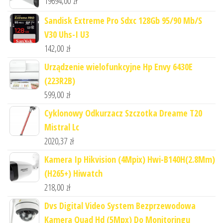
19694,00
zł
Sandisk Extreme Pro Sdxc 128Gb 95/90 Mb/S
V30 Uhs-I U3
142,00
zł
Urządzenie wielofunkcyjne Hp Envy 6430E
(223R2B)
599,00
zł
Cyklonowy Odkurzacz Szczotka Dreame T20
Mistral Lc
2020,37
zł
Kamera Ip Hikvision (4Mpix) Hwi-B140H(2.8Mm)
(H265+) Hiwatch
218,00
zł
Dvs Digital Video System Bezprzewodowa
Kamera Quad Hd (5Mpx) Do Monitoringu