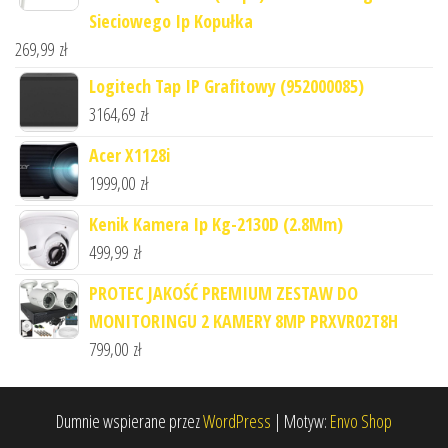
Sieciowego Ip Kopułka
269,99
zł
Logitech Tap IP Grafitowy (952000085)
3164,69
zł
Acer X1128i
1999,00
zł
Kenik Kamera Ip Kg-2130D (2.8Mm)
499,99
zł
PROTEC JAKOŚĆ PREMIUM ZESTAW DO
MONITORINGU 2 KAMERY 8MP PRXVR02T8H
799,00
zł
Dumnie wspierane przez
WordPress
|
Motyw:
Envo Shop