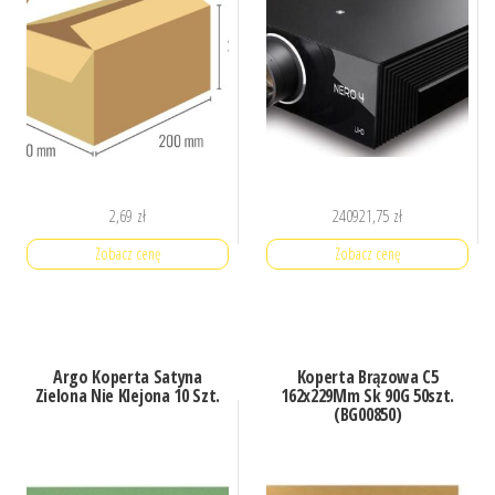
2,69
zł
240921,75
zł
Zobacz cenę
Zobacz cenę
Argo Koperta Satyna
Koperta Brązowa C5
Zielona Nie Klejona 10 Szt.
162x229Mm Sk 90G 50szt.
(BG00850)