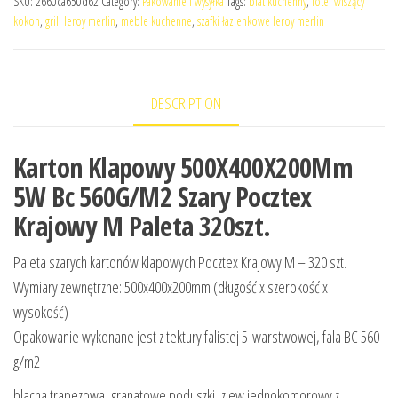
SKU:
2660ca650d62
Category:
Pakowanie i wysyłka
Tags:
blat kuchenny
,
fotel wiszący
kokon
,
grill leroy merlin
,
meble kuchenne
,
szafki łazienkowe leroy merlin
DESCRIPTION
Karton Klapowy 500X400X200Mm
5W Bc 560G/M2 Szary Pocztex
Krajowy M Paleta 320szt.
Paleta szarych kartonów klapowych Pocztex Krajowy M – 320 szt.
Wymiary zewnętrzne: 500x400x200mm (długość x szerokość x
wysokość)
Opakowanie wykonane jest z tektury falistej 5-warstwowej, fala BC 560
g/m2
blacha trapezowa, granatowe poduszki, zlew jednokomorowy z