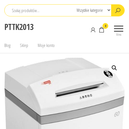
Przejdź
do
treści
PTTK2013
0
Menu
Blog
Sklep
Moje konto