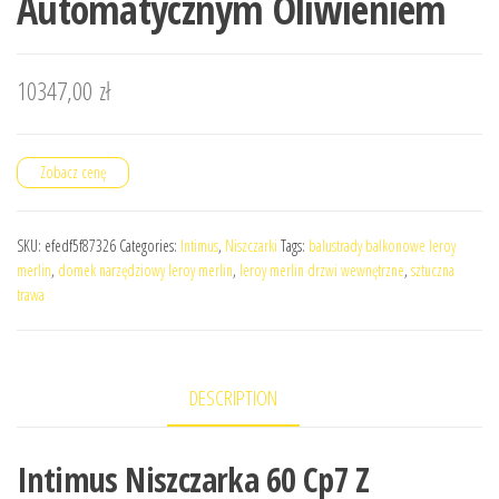
Automatycznym Oliwieniem
10347,00
zł
Zobacz cenę
SKU:
efedf5f87326
Categories:
Intimus
,
Niszczarki
Tags:
balustrady balkonowe leroy
merlin
,
domek narzędziowy leroy merlin
,
leroy merlin drzwi wewnętrzne
,
sztuczna
trawa
DESCRIPTION
Intimus Niszczarka 60 Cp7 Z