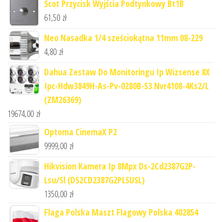
Scot Przycisk Wyjścia Podtynkowy Bt1B
61,50
zł
Neo Nasadka 1/4 sześciokątna 11mm 08-229
4,80
zł
Dahua Zestaw Do Monitoringu Ip Wizsense 8X
Ipc-Hdw3849H-As-Pv-0280B-S3 Nvr4108-4Ks2/L
(ZM26369)
19674,00
zł
Optoma CinemaX P2
9999,00
zł
Hikvision Kamera Ip 8Mpx Ds-2Cd2387G2P-
Lsu/Sl (DS2CD2387G2PLSUSL)
1350,00
zł
Flaga Polska Maszt Flagowy Polska 402854