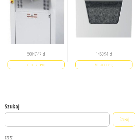
50047,47
zł
1460,94
zł
Zobacz cenę
Zobacz cenę
Szukaj
Szukaj
zzzzz