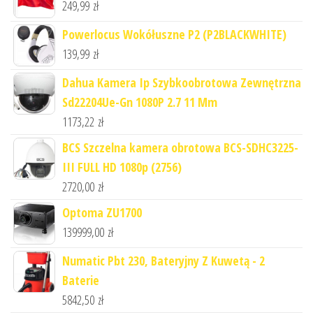
249,99
zł
Powerlocus Wokółuszne P2 (P2BLACKWHITE)
139,99
zł
Dahua Kamera Ip Szybkoobrotowa Zewnętrzna
Sd22204Ue-Gn 1080P 2.7 11 Mm
1173,22
zł
BCS Szczelna kamera obrotowa BCS-SDHC3225-
III FULL HD 1080p (2756)
2720,00
zł
Optoma ZU1700
139999,00
zł
Numatic Pbt 230, Bateryjny Z Kuwetą - 2
Baterie
5842,50
zł