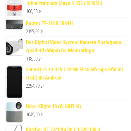
Infini Premium Meso N 135 (1X10Ml)
100,00
zł
Router TP-LINK ER8411
2195,95
zł
Dvs Digital Video System Kamera Analogowa
Quad Hd (5Mpx) Do Monitoringu
118,99
zł
Sunmi L2S 2D Usb C Bt Wi Fi 4G Nfc Gps Rfid Kit
(Usb) Rb Android
2254,79
zł
Hdwr Xlight 10 (XLIGHT10)
1049,00
zł
Karcher NT 22/1 Ap Bp L 1.528-130.0