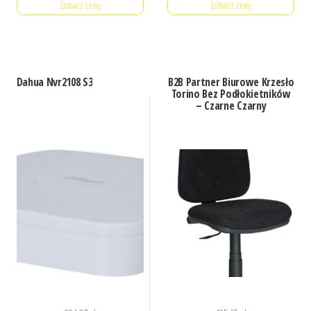
Zobacz cenę
Zobacz cenę
Dahua Nvr2108 S3
B2B Partner Biurowe Krzesło
Torino Bez Podłokietników
– Czarne Czarny