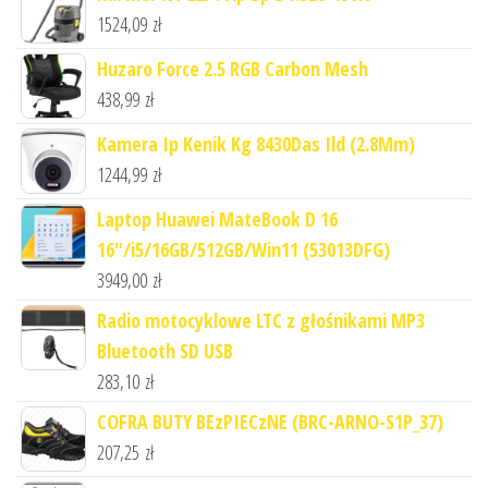
1524,09
zł
Huzaro Force 2.5 RGB Carbon Mesh
438,99
zł
Kamera Ip Kenik Kg 8430Das Ild (2.8Mm)
1244,99
zł
Laptop Huawei MateBook D 16
16"/i5/16GB/512GB/Win11 (53013DFG)
3949,00
zł
Radio motocyklowe LTC z głośnikami MP3
Bluetooth SD USB
283,10
zł
COFRA BUTY BEzPIECzNE (BRC-ARNO-S1P_37)
207,25
zł