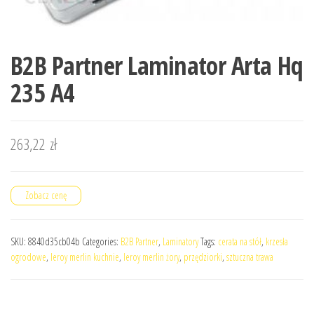
B2B Partner Laminator Arta Hq
235 A4
263,22
zł
Zobacz cenę
SKU:
8840d35cb04b
Categories:
B2B Partner
,
Laminatory
Tags:
cerata na stół
,
krzesła
ogrodowe
,
leroy merlin kuchnie
,
leroy merlin żory
,
przędziorki
,
sztuczna trawa