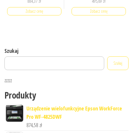
884,37
zł
495,69
zł
Zobacz cenę
Zobacz cenę
Szukaj
Szukaj
zzzzz
Produkty
Urządzenie wielofunkcyjne Epson WorkForce
Pro WF-4825DWF
874,58
zł