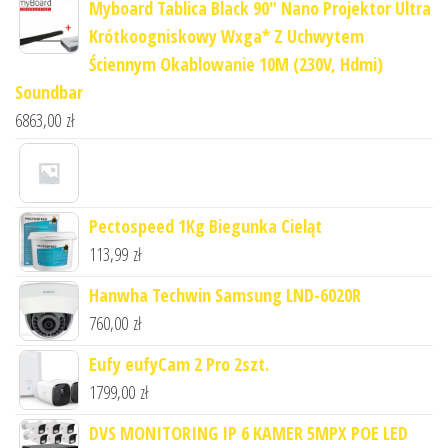
Myboard Tablica Black 90" Nano Projektor Ultra
Krótkoogniskowy Wxga* Z Uchwytem
Ściennym Okablowanie 10M (230V, Hdmi)
Soundbar
6863,00
zł
Pectospeed 1Kg Biegunka Cieląt
113,99
zł
Hanwha Techwin Samsung LND-6020R
760,00
zł
Eufy eufyCam 2 Pro 2szt.
1799,00
zł
DVS MONITORING IP 6 KAMER 5MPX POE LED