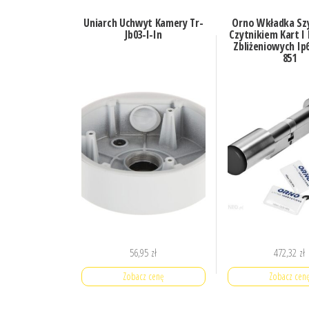
Uniarch Uchwyt Kamery Tr-
Orno Wkładka Sz
Jb03-I-In
Czytnikiem Kart I
Zbliżeniowych Ip
851
56,95
zł
472,32
zł
Zobacz cenę
Zobacz cen