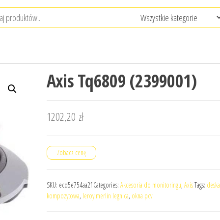
Axis Tq6809 (2399001)
1202,20
zł
Zobacz cenę
SKU:
ecd5e754aa2f
Categories:
Akcesoria do monitoringu
,
Axis
Tags:
deska
kompozytowa
,
leroy merlin legnica
,
okna pcv