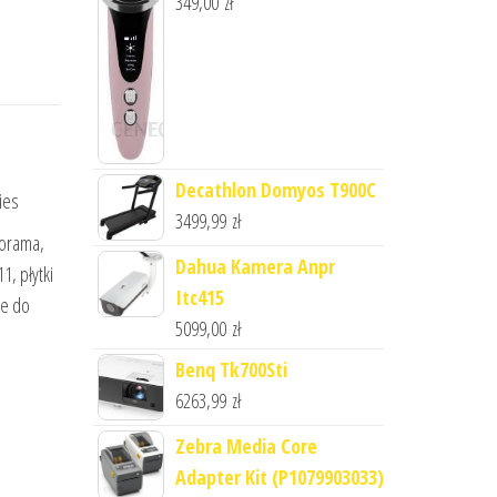
349,00
zł
Decathlon Domyos T900C
ies
3499,99
zł
torama,
Dahua Kamera Anpr
1, płytki
Itc415
ne do
5099,00
zł
Benq Tk700Sti
6263,99
zł
Zebra Media Core
Adapter Kit (P1079903033)