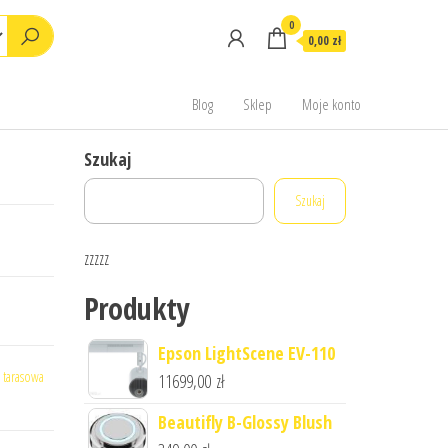
0
0,00 zł
Blog
Sklep
Moje konto
Szukaj
Szukaj
zzzzz
Produkty
Epson LightScene EV-110
 tarasowa
11699,00
zł
Beautifly B-Glossy Blush