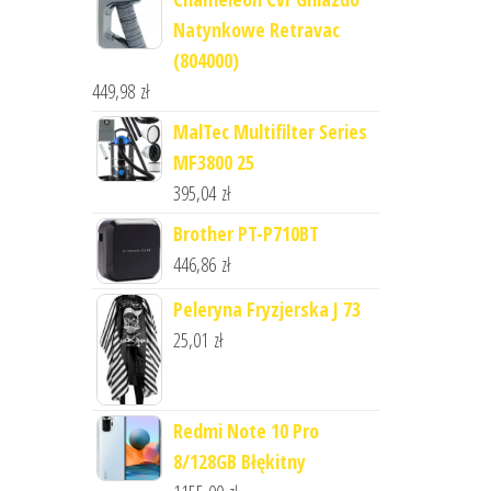
Natynkowe Retravac
(804000)
449,98
zł
MalTec Multifilter Series
MF3800 25
395,04
zł
Brother PT-P710BT
446,86
zł
Peleryna Fryzjerska J 73
25,01
zł
Redmi Note 10 Pro
8/128GB Błękitny