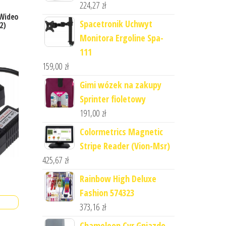
224,27
zł
 Wideo
Spacetronik Uchwyt
2)
Monitora Ergoline Spa-
111
159,00
zł
Gimi wózek na zakupy
Sprinter fioletowy
191,00
zł
Colormetrics Magnetic
Stripe Reader (Vion-Msr)
425,67
zł
Rainbow High Deluxe
Fashion 574323
373,16
zł
Chameleon Cvr Gniazdo