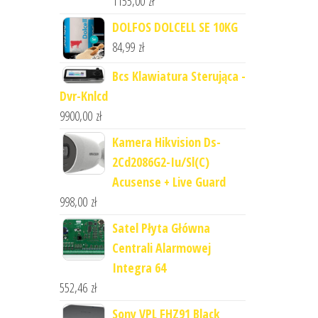
1155,00
zł
DOLFOS DOLCELL SE 10KG
84,99
zł
Bcs Klawiatura Sterująca -
Dvr-Knlcd
9900,00
zł
Kamera Hikvision Ds-
2Cd2086G2-Iu/Sl(C)
Acusense + Live Guard
998,00
zł
Satel Płyta Główna
Centrali Alarmowej
Integra 64
552,46
zł
Sony VPL FHZ91 Black