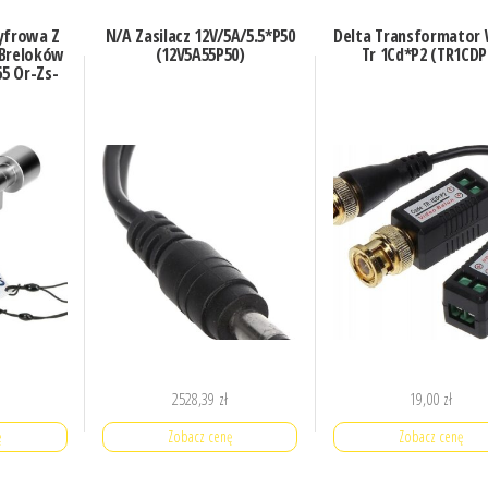
yfrowa Z
N/A Zasilacz 12V/5A/5.5*P50
Delta Transformator
 Breloków
(12V5A55P50)
Tr 1Cd*P2 (TR1CDP
65 Or-Zs-
2528,39
zł
19,00
zł
ę
Zobacz cenę
Zobacz cenę