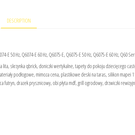
DESCRIPTION
074-E 50 Hz, Q6074-E 60 Hz, Q6075-E, Q6075-E 50 Hz, Q6075-E 60 Hz, Q60 Ser
 lita, skrzynka qbrick, doniczki wertykalne, tapety do pokoju dziecięcego cas
teriały podłogowe, mimoza cena, plastikowe deski na taras, silikon mapei 11
futryn, drazek prysznicowy, obi płyta mdf, grill ogrodowy, drzwiczki rewizyj