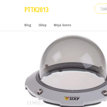
Przejdź
PTTK2013
do
treści
Blog
Sklep
Moje konto