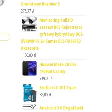
Granatowy Rozmiar S
273,37
zł
Monitoring Full HD
zestaw BCS Rejestrator
cyfrowy hybrydowy BCS-
XVR0401-V 2x Kamer BCS-TA12FR3
Akcesoria
1180,00
zł
Huawei Mate 20 Lite
4/64GB Czarny
749,00
zł
Brother LC-01C Cyan
38,00
zł
Aristocut Xtl Degażówki