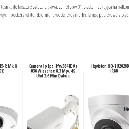
aśma, ile kosztuje sztuczna trawa, zamel sbw 01, siatka maskująca na balkon,
wych, beckers white, zbiornik na wodę leroy merlin, lampa papierowa stojąc
15-R Mk Ii
Kamera Ip Ipc Hfw3841E As
Hqvision HQ-TU2028B
01)
036 Wizsense 8.3 Mpx 4K
IR60
Uhd 3.6 Mm Dahua