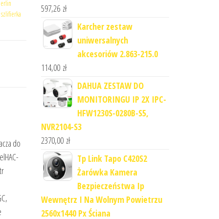
erlin
597,26
zł
,
szlifierka
Karcher zestaw
uniwersalnych
akcesoriów 2.863-215.0
114,00
zł
DAHUA ZESTAW DO
MONITORINGU IP 2X IPC-
HFW1230S-0280B-S5,
NVR2104-S3
2370,00
zł
acza do
delHAC-
Tp Link Tapo C420S2
tr
Żarówka Kamera
Bezpieczeństwa Ip
GC,
Wewnętrz I Na Wolnym Powietrzu
e
2560x1440 Px Ściana