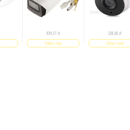
839,37
zł
328,00
zł
ę
Zobacz cenę
Zobacz cenę