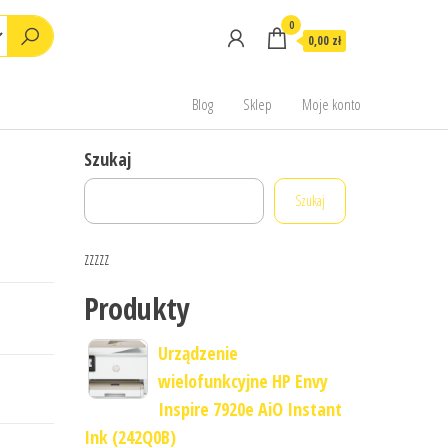
0
0,00 zł
Blog
Sklep
Moje konto
Szukaj
Szukaj
zzzzz
Produkty
Urządzenie
wielofunkcyjne HP Envy
Inspire 7920e AiO Instant
Ink (242Q0B)