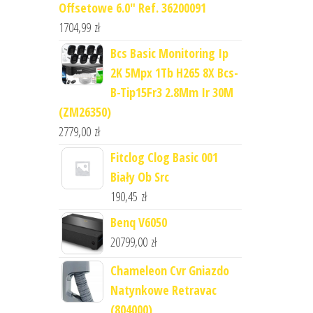
Offsetowe 6.0" Ref. 36200091
1704,99
zł
Bcs Basic Monitoring Ip
2K 5Mpx 1Tb H265 8X Bcs-
B-Tip15Fr3 2.8Mm Ir 30M
(ZM26350)
2779,00
zł
Fitclog Clog Basic 001
Biały Ob Src
190,45
zł
Benq V6050
20799,00
zł
Chameleon Cvr Gniazdo
Natynkowe Retravac
(804000)