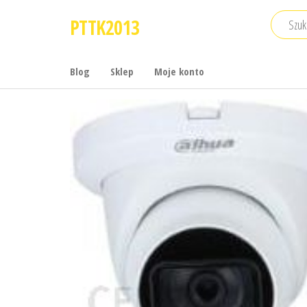
Przejdź
PTTK2013
do
treści
Blog
Sklep
Moje konto