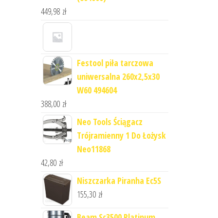
449,98
zł
Festool piła tarczowa
uniwersalna 260x2,5x30
W60 494604
388,00
zł
Neo Tools Ściągacz
Trójramienny 1 Do Łożysk
Neo11868
42,80
zł
Niszczarka Piranha Ec5S
155,30
zł
Beam Sc3500 Platinum