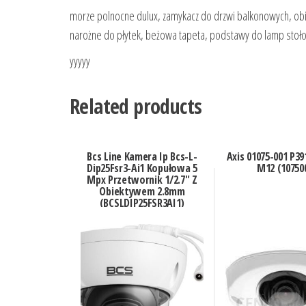
morze polnocne dulux, zamykacz do drzwi balkonowych, obi t
narożne do płytek, beżowa tapeta, podstawy do lamp stoło
yyyyy
Related products
Bcs Line Kamera Ip Bcs-L-
Axis 01075-001 P39
Dip25Fsr3-Ai1 Kopułowa 5
M12 (10750
Mpx Przetwornik 1/2.7″ Z
Obiektywem 2.8mm
(BCSLDIP25FSR3AI1)