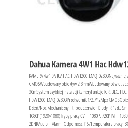
Dahua Kamera 4W1 Hac Hdw12
KAMERA 4w1 DAHUA HAC-HDW1200TLMQ-0280BNajważniejsze
CMOSWbudowany obiektyw 2.8mmWbudowany oświetlacz z 1 d
30mSystem szybkiej instalacji kameryFunkcje ICR, BLC, HL
HDW1200TLMQ-0280BPrzetwornik 1/2.7″ 2Mpx CMOSObiektyw 2
Dzień/Noc Mechaniczny filtr podczerwieniDiody IR 1szt., 
1080P(1920×1080)Tryby pracy CVI – 1080P, 720PTVI – 108
2DNRAudio – Alarm -Odporność IP67Temperatura pracy -