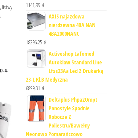
1141,99
zł
 listwy
a
AXIS najazdowa
nierdzewna 4BA NAN
4BA2000NANC
18296,25
zł
Activeshop Lafomed
Autoklaw Standard Line
D-4-
Lfss23Aa Led Z Drukarką
23-L Kl.B Medyczna
6899,31
zł
Deltaplus Phpa2Ompt
Panostyle Spodnie
Robocze Z
Poliestru/Bawełny
Neonowo Pomarańczowo