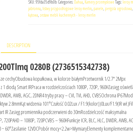
SKU:
95fda35d9b0b
Categories:
Dahua
,
Kamery przemysłowe
Tags:
leroy m
jabłonna
,
listwy przypodłogowe leroy merlin
,
panele
,
pergola ogrodowa
kątowa
,
zestaw mebli kuchennych - leroy merlin
DESCRIPTION
00Tlmq 0280B (2736515342738)
 cechyObudowa kopułkowa, w kolorze białymPrzetwornik 1/2.7″ 2Mpx
iodą Smart IRPraca w rozdzielczościach 1080P, 720P, 960HZasięg oświetl
C, DWDR, AWB, AGC, 2DNR4 tryby pracy – CVI, TVI, AHD, CVBSOchrona IP67Mo
.8mmKąt widzenia 101°Czułość 0.02Lux / F1.9(kolor))0Lux/F1.9(IR wł.)Fil
Smart IR Zasięg promiennika podczerwieni do 30mRozdzielczość maksymalna
0P, 720PAHD – 1080P, 720PCVBS – 960HFunkcje ICR, BLC, HLC, DWDR, AWB, A
30 ~ 60°Zasilanie 12VDCPobór mocy<2.2w>WymiaryElementy komplementarn