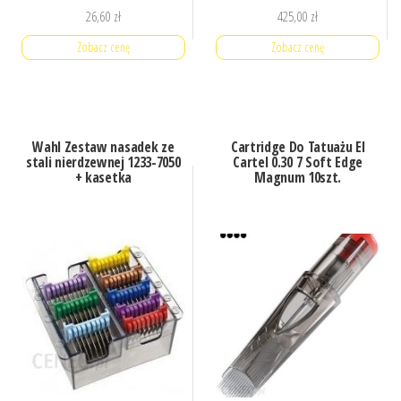
26,60
zł
425,00
zł
Zobacz cenę
Zobacz cenę
Wahl Zestaw nasadek ze
Cartridge Do Tatuażu El
stali nierdzewnej 1233-7050
Cartel 0.30 7 Soft Edge
+ kasetka
Magnum 10szt.