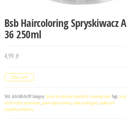
Bsb Haircoloring Spryskiwacz A
36 250ml
4,99
zł
Zobacz cenę
SKU:
dcb3d0cfe29f
Category:
Sprzęt do salonów fryzjerskich i kosmetycznych
Tags:
leroy
merlin meble łazienkowe
,
panele tapicerowane
,
płytki podłogowe
,
szafka pod
umywalkę nablatową