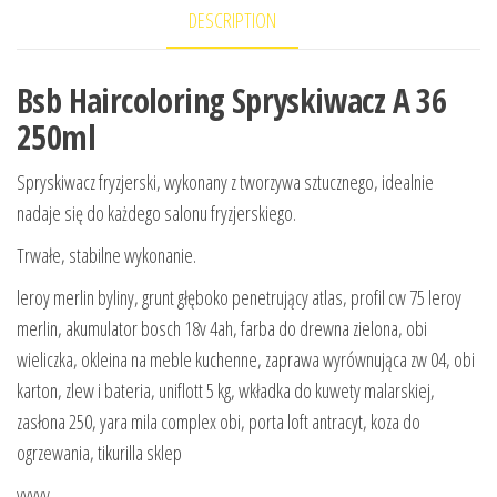
DESCRIPTION
Bsb Haircoloring Spryskiwacz A 36
250ml
Spryskiwacz fryzjerski, wykonany z tworzywa sztucznego, idealnie
nadaje się do każdego salonu fryzjerskiego.
Trwałe, stabilne wykonanie.
leroy merlin byliny, grunt głęboko penetrujący atlas, profil cw 75 leroy
merlin, akumulator bosch 18v 4ah, farba do drewna zielona, obi
wieliczka, okleina na meble kuchenne, zaprawa wyrównująca zw 04, obi
karton, zlew i bateria, uniflott 5 kg, wkładka do kuwety malarskiej,
zasłona 250, yara mila complex obi, porta loft antracyt, koza do
ogrzewania, tikurilla sklep
yyyyy