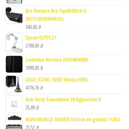
Bcs Kamera Bcs-Tqe6500Ir3-G
(BCSTQE6500IR3G)
340,00
zł
Epson ELPDC21
2700,00
zł
Lodówka Hisense RS670N4GBE
3999,00
zł
LEGO ICONS 10307 Wieża Eiffla
4176,76
zł
Reis Buty Zawodowe 38 Bgpcvtron B
25,89
zł
Wahl MOBILE SHAVER Ostrze do golarki 11452
25,52
zł