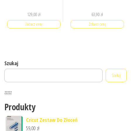
129,00
zł
63,90
zł
Zobacz cenę
Zobacz cenę
Szukaj
Szukaj
zzzzz
Produkty
Cricut Zestaw Do Złoceń
59,00
zł