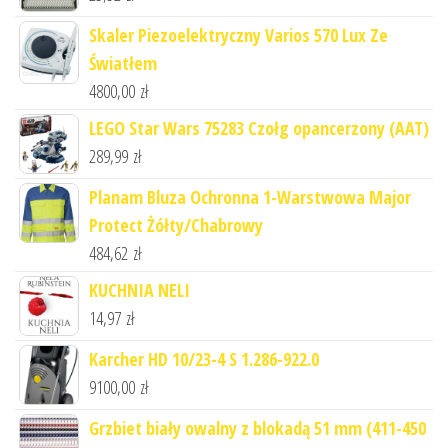
Skaler Piezoelektryczny Varios 570 Lux Ze
Światłem
4800,00
zł
LEGO Star Wars 75283 Czołg opancerzony (AAT)
289,99
zł
Planam Bluza Ochronna 1-Warstwowa Major
Protect Żółty/Chabrowy
484,62
zł
KUCHNIA NELI
14,97
zł
Karcher HD 10/23-4 S 1.286-922.0
9100,00
zł
Grzbiet biały owalny z blokadą 51 mm (411-450