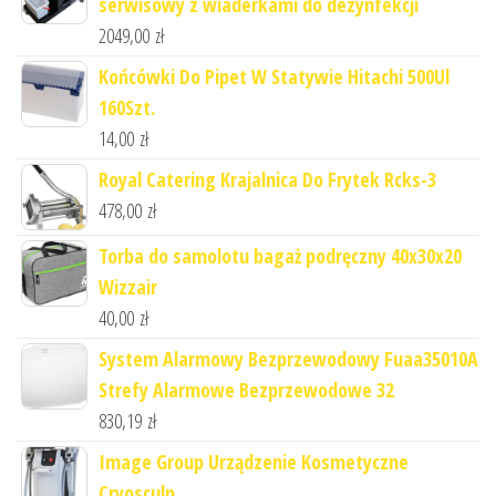
serwisowy z wiaderkami do dezynfekcji
2049,00
zł
Końcówki Do Pipet W Statywie Hitachi 500Ul
160Szt.
14,00
zł
Royal Catering Krajalnica Do Frytek Rcks-3
478,00
zł
Torba do samolotu bagaż podręczny 40x30x20
Wizzair
40,00
zł
System Alarmowy Bezprzewodowy Fuaa35010A
Strefy Alarmowe Bezprzewodowe 32
830,19
zł
Image Group Urządzenie Kosmetyczne
Cryosculp