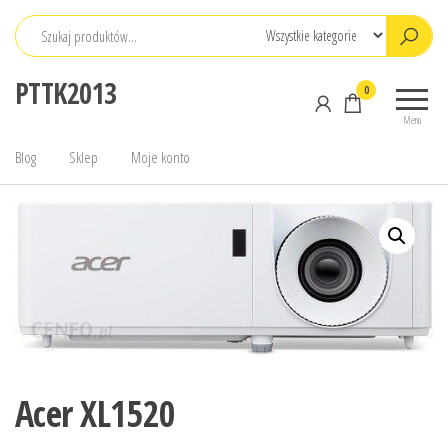
Przejdź
do
treści
PTTK2013
0
Menu
Blog
Sklep
Moje konto
Acer XL1520