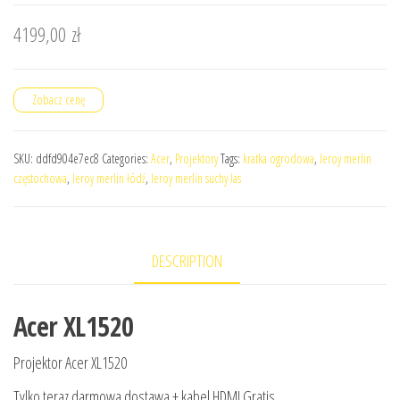
4199,00
zł
Zobacz cenę
SKU:
ddfd904e7ec8
Categories:
Acer
,
Projektory
Tags:
kratka ogrodowa
,
leroy merlin
częstochowa
,
leroy merlin łódź
,
leroy merlin suchy las
DESCRIPTION
Acer XL1520
Projektor Acer XL1520
Tylko teraz darmowa dostawa + kabel HDMI Gratis