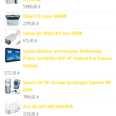
59900,00
zł
Olivetti D-copia 3004MF
2299,00
zł
Dahua Ipc-Hfw5241T-Ase-0280B
615,00
zł
Iiyama Monitor Informacyjno-Reklamowy
Prolite Tw1023Asc-B1P 10" Android Poe Kamera
Głośniki
1272,58
zł
Duovac Air 50+ Zestaw Sprzątający Superior 9M
(626)
7899,00
zł
Acer Mr.Jvl11.001 H6541Bdk
3230,00
zł