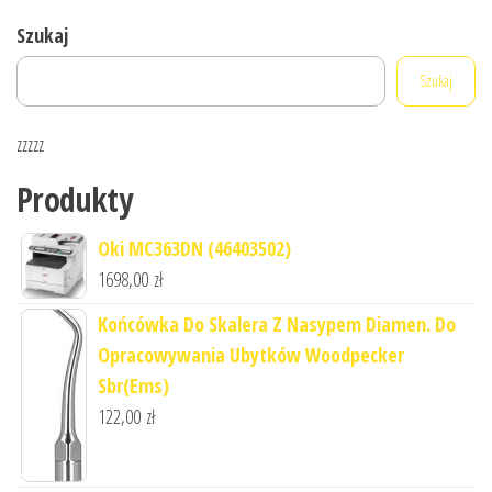
Szukaj
Szukaj
zzzzz
Produkty
Oki MC363DN (46403502)
1698,00
zł
Końcówka Do Skalera Z Nasypem Diamen. Do
Opracowywania Ubytków Woodpecker
Sbr(Ems)
122,00
zł