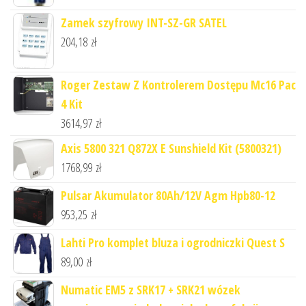
Zamek szyfrowy INT-SZ-GR SATEL
204,18
zł
Roger Zestaw Z Kontrolerem Dostępu Mc16 Pac
4 Kit
3614,97
zł
Axis 5800 321 Q872X E Sunshield Kit (5800321)
1768,99
zł
Pulsar Akumulator 80Ah/12V Agm Hpb80-12
953,25
zł
Lahti Pro komplet bluza i ogrodniczki Quest S
89,00
zł
Numatic EM5 z SRK17 + SRK21 wózek