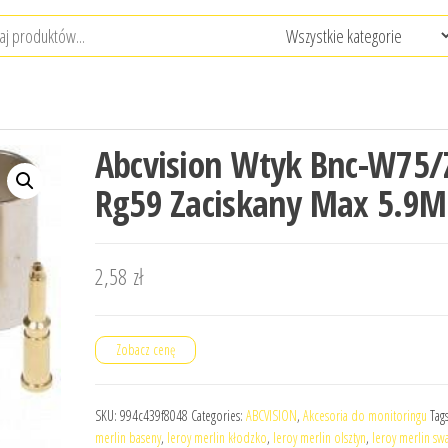
Abcvision Wtyk Bnc-W75/
Rg59 Zaciskany Max 5.9
2,58
zł
Zobacz cenę
SKU:
994c439f8048
Categories:
ABCVISION
,
Akcesoria do monitoringu
Tag
merlin baseny
,
leroy merlin kłodzko
,
leroy merlin olsztyn
,
leroy merlin s