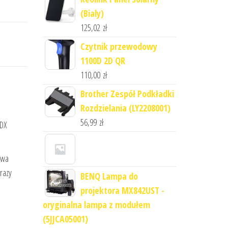
(Bialy)
125,02
zł
Czytnik przewodowy
1100D 2D QR
110,00
zł
Brother Zespół Podkładki
Rozdzielania (LY2208001)
56,99
zł
WDX
owa
razy
BENQ Lampa do
projektora MX842UST -
oryginalna lampa z modułem
(5JJCA05001)