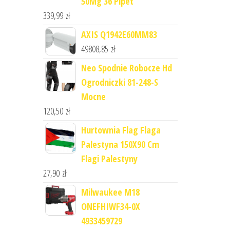
50Mg 36 Pipet
339,99
zł
AXIS Q1942E60MM83
49808,85
zł
Neo Spodnie Robocze Hd
Ogrodniczki 81-248-S
Mocne
120,50
zł
Hurtownia Flag Flaga
Palestyna 150X90 Cm
Flagi Palestyny
27,90
zł
Milwaukee M18
ONEFHIWF34-0X
4933459729