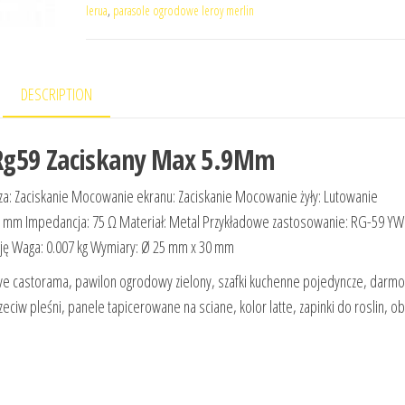
lerua
,
parasole ogrodowe leroy merlin
DESCRIPTION
Rg59 Zaciskany Max 5.9Mm
a: Zaciskanie Mocowanie ekranu: Zaciskanie Mocowanie żyły: Lutowanie
5.9 mm Impedancja: 75 Ω Materiał: Metal Przykładowe zastosowanie: RG-59 Y
ję Waga: 0.007 kg Wymiary: Ø 25 mm x 30 mm
ive castorama, pawilon ogrodowy zielony, szafki kuchenne pojedyncze, darm
eciw pleśni, panele tapicerowane na sciane, kolor latte, zapinki do roslin, ob