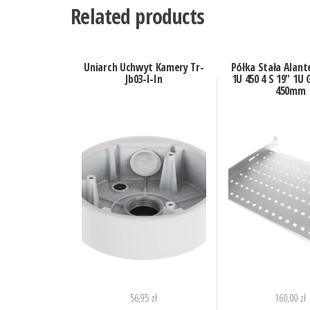
Related products
Uniarch Uchwyt Kamery Tr-
Półka Stała Alant
Jb03-I-In
1U 450 4 S 19″ 1U
450mm
56,95
zł
160,00
zł