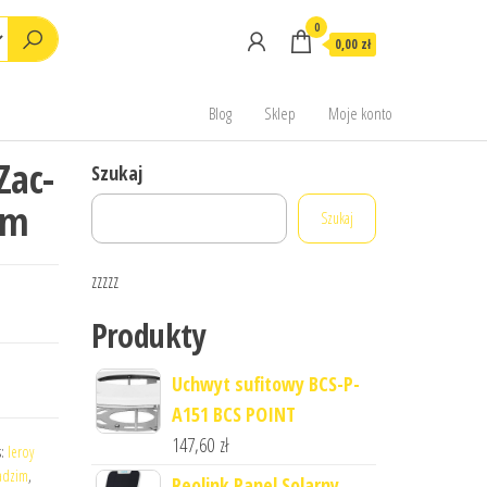
0
0,00 zł
Blog
Sklep
Moje konto
Zac-
Szukaj
Mm
Szukaj
zzzzz
Produkty
Uchwyt sufitowy BCS-P-
A151 BCS POINT
147,60
zł
s:
leroy
wadzim
,
Reolink Panel Solarny