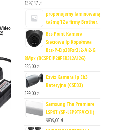
1397,37
zł
proponujemy laminowaną
taśmę TZe firmy Brother.
 Wideo
2)
Bcs Point Kamera
Sieciowa Ip Kopułowa
Bcs-P-Eip28Fsr3L2-Ai2-G
8Mpx (BCSPEIP28FSR3L2AI2G)
886,00
zł
Ezviz Kamera Ip Eb3
Bateryjna (CSEB3)
399,00
zł
Samsung The Premiere
LSP9T (SP-LSP9TFAXXH)
9839,00
zł