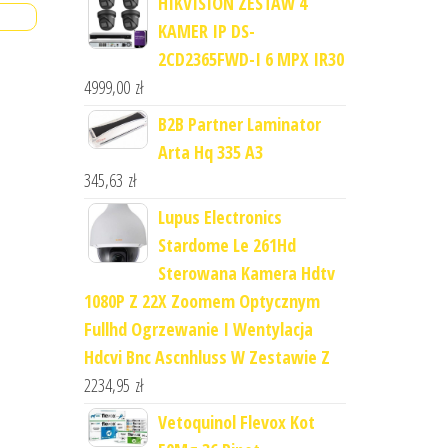
HIKVISION ZESTAW 4
KAMER IP DS-
2CD2365FWD-I 6 MPX IR30
4999,00
zł
B2B Partner Laminator
Arta Hq 335 A3
345,63
zł
Lupus Electronics
Stardome Le 261Hd
Sterowana Kamera Hdtv
1080P Z 22X Zoomem Optycznym
Fullhd Ogrzewanie I Wentylacja
Hdcvi Bnc Ascnhluss W Zestawie Z
2234,95
zł
Vetoquinol Flevox Kot