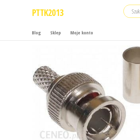
Przejdź
PTTK2013
do
treści
Blog
Sklep
Moje konto