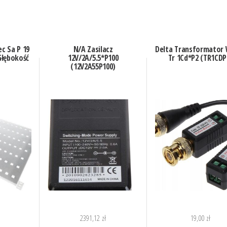
ec Sa P 19
N/A Zasilacz
Delta Transformator
 Głębokość
12V/2A/5.5*P100
Tr 1Cd*P2 (TR1CDP
(12V2A55P100)
2391,12
zł
19,00
zł