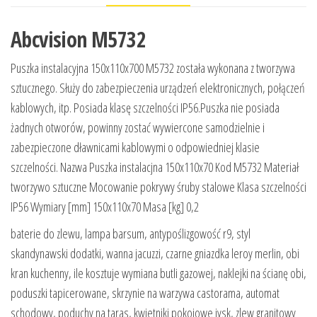
Abcvision M5732
Puszka instalacyjna 150x110x700 M5732 została wykonana z tworzywa
sztucznego. Służy do zabezpieczenia urządzeń elektronicznych, połączeń
kablowych, itp. Posiada klasę szczelności IP56.Puszka nie posiada
żadnych otworów, powinny zostać wywiercone samodzielnie i
zabezpieczone dławnicami kablowymi o odpowiedniej klasie
szczelności. Nazwa Puszka instalacjna 150x110x70 Kod M5732 Materiał
tworzywo sztuczne Mocowanie pokrywy śruby stalowe Klasa szczelności
IP56 Wymiary [mm] 150x110x70 Masa [kg] 0,2
baterie do zlewu, lampa barsum, antypoślizgowość r9, styl
skandynawski dodatki, wanna jacuzzi, czarne gniazdka leroy merlin, obi
kran kuchenny, ile kosztuje wymiana butli gazowej, naklejki na ścianę obi,
poduszki tapicerowane, skrzynie na warzywa castorama, automat
schodowy, poduchy na taras, kwietniki pokojowe jysk, zlew granitowy