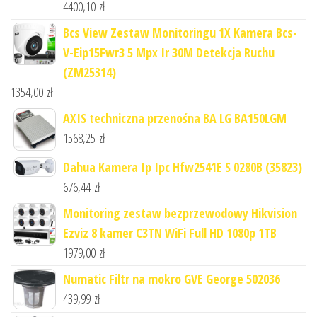
4400,10
zł
Bcs View Zestaw Monitoringu 1X Kamera Bcs-
V-Eip15Fwr3 5 Mpx Ir 30M Detekcja Ruchu
(ZM25314)
1354,00
zł
AXIS techniczna przenośna BA LG BA150LGM
1568,25
zł
Dahua Kamera Ip Ipc Hfw2541E S 0280B (35823)
676,44
zł
Monitoring zestaw bezprzewodowy Hikvision
Ezviz 8 kamer C3TN WiFi Full HD 1080p 1TB
1979,00
zł
Numatic Filtr na mokro GVE George 502036
439,99
zł