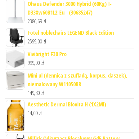
Ohaus Defender 3000 Hybrid (60Kg) I-
D33Xw60B1L2-Eu - (30685247)
2386,69
zł
Fotel noblechairs LEGEND Black Edition
2599,00
zł
Vivibright F30 Pro
999,00
zł
Mini ul (dennica z szufladą, korpus, daszek),
niemalowany W11050BR
149,80
zł
Aesthetic Dermal Biovita H (1X2Ml)
14,00
zł
Nilfisk Odkurzacz Plecakowy Gd5 Battery