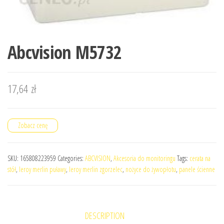
Abcvision M5732
17,64
zł
Zobacz cenę
SKU:
165808223959
Categories:
ABCVISION
,
Akcesoria do monitoringu
Tags:
cerata na
stół
,
leroy merlin puławy
,
leroy merlin zgorzelec
,
nożyce do żywopłotu
,
panele ścienne
DESCRIPTION