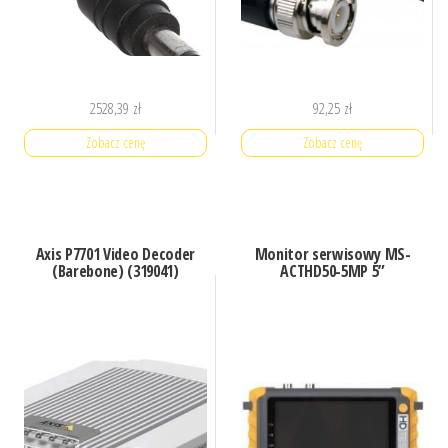
2528,39
zł
92,25
zł
Zobacz cenę
Zobacz cenę
Axis P7701 Video Decoder
Monitor serwisowy MS-
(Barebone) (319041)
ACTHD50-5MP 5”