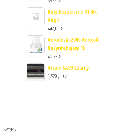
89,99
zł
Buty Bezpieczne 41 Brc
Aegir
442,09
zł
Aerodesin 2000 Aerosol
Dezynfekujący 1L
40,72
zł
Arcam SA30 Czarny
12990,00
zł
NASTĘPNY
Następny