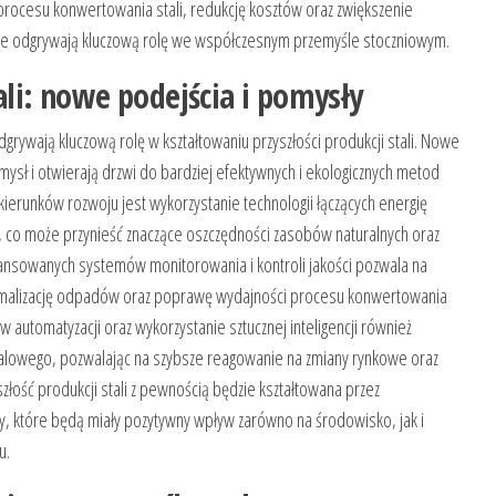
procesu konwertowania stali, redukcję kosztów oraz zwiększenie
cje odgrywają kluczową rolę we współczesnym przemyśle stoczniowym.
ali: nowe podejścia i pomysły
rywają kluczową rolę w kształtowaniu przyszłości produkcji stali. Nowe
mysł i otwierają drzwi do bardziej efektywnych i ekologicznych metod
 kierunków rozwoju jest wykorzystanie technologii łączących energię
 co może przynieść znaczące oszczędności zasobów naturalnych oraz
ansowanych systemów monitorowania i kontroli jakości pozwala na
nimalizację odpadów oraz poprawę wydajności procesu konwertowania
utomatyzacji oraz wykorzystanie sztucznej inteligencji również
alowego, pozwalając na szybsze reagowanie na zmiany rynkowe oraz
łość produkcji stali z pewnością będzie kształtowana przez
, które będą miały pozytywny wpływ zarówno na środowisko, jak i
u.