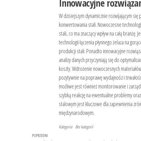
Innowacyjne rozwiąza
W dzisiejszym dynamicznie rozwijającym się
konwertowania stali. Nowoczesne technologie
stali, co ma znaczący wpływ na całą branżę. 
technologii łączenia płynnego żelaza na gorą
produkcji stali. Ponadto innowacyjne rozwiąza
analizy danych przyczyniają się do optymaliz
koszty. Wdrożenie nowoczesnych materiałów
pozytywnie na poprawę wydajności i trwałoś
możliwe jest również monitorowanie i zarząd
szybką reakcję na ewentualne problemy oraz
stalowym jest kluczowe dla zapewnienia zró
międzynarodowym.
Kategoria
Bez kategorii
Nawigacja
Poprzedni
POPRZEDNI