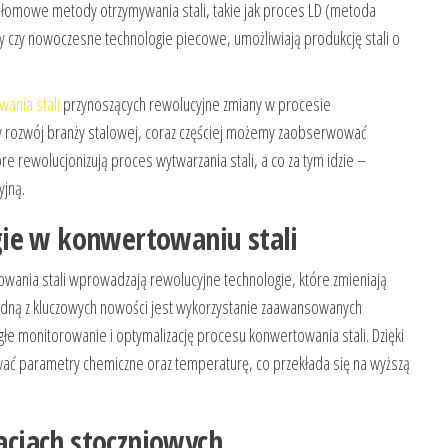
łomowe metody otrzymywania stali, takie jak proces LD (metoda
czy nowoczesne technologie piecowe, umożliwiają produkcję stali o
ania stali
przynoszących rewolucyjne zmiany w procesie
 rozwój branży stalowej, coraz częściej możemy zaobserwować
e rewolucjonizują proces wytwarzania stali, a co za tym idzie –
yjną.
ie w konwertowaniu stali
ania stali wprowadzają rewolucyjne technologie, które zmieniają
edną z kluczowych nowości jest wykorzystanie zaawansowanych
e monitorowanie i optymalizację procesu konwertowania stali. Dzięki
ać parametry chemiczne oraz temperaturę, co przekłada się na wyższą
cjach stoczniowych