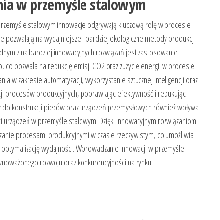
nia w przemyśle stalowym
 przemyśle stalowym innowacje odgrywają kluczową rolę w procesie
 pozwalają na wydajniejsze i bardziej ekologiczne metody produkcji
Jednym z najbardziej innowacyjnych rozwiązań jest zastosowanie
co, co pozwala na redukcję emisji CO2 oraz zużycie energii w procesie
nia w zakresie automatyzacji, wykorzystanie sztucznej inteligencji oraz
acji procesów produkcyjnych, poprawiając efektywność i redukując
 do konstrukcji pieców oraz urządzeń przemysłowych również wpływa
ci urządzeń w przemyśle stalowym. Dzięki innowacyjnym rozwiązaniom
zanie procesami produkcyjnymi w czasie rzeczywistym, co umożliwia
 optymalizację wydajności. Wprowadzanie innowacji w przemyśle
wnoważonego rozwoju oraz konkurencyjności na rynku