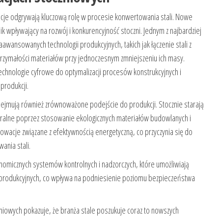
je odgrywają kluczową rolę w procesie konwertowania stali. Nowe
nik wpływający na rozwój i konkurencyjność stoczni. Jednym z najbardziej
wansowanych technologii produkcyjnych, takich jak łączenie stali z
rzymałości materiałów przy jednoczesnym zmniejszeniu ich masy.
technologie cyfrowe do optymalizacji procesów konstrukcyjnych i
 produkcji.
jmują również zrównoważone podejście do produkcji. Stocznie starają
ralne poprzez stosowanie ekologicznych materiałów budowlanych i
owacje związane z efektywnością energetyczną, co przyczynia się do
ania stali.
nomicznych systemów kontrolnych i nadzorczych, które umożliwiają
produkcyjnych, co wpływa na podniesienie poziomu bezpieczeństwa
iowych pokazuje, że branża stale poszukuje coraz to nowszych