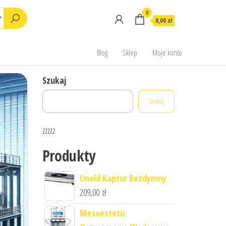
0
0,00 zł
Blog
Sklep
Moje konto
Szukaj
Szukaj
zzzzz
Produkty
Unold Kaptur Bezdymny
209,00
zł
Mesoestetic