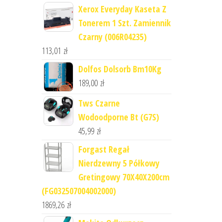
Xerox Everyday Kaseta Z
Tonerem 1 Szt. Zamiennik
Czarny (006R04235)
113,01
zł
Dolfos Dolsorb Bm10Kg
189,00
zł
Tws Czarne
Wodoodporne Bt (G7S)
45,99
zł
Forgast Regał
Nierdzewny 5 Półkowy
Gretingowy 70X40X200cm
(FG032507004002000)
1869,26
zł