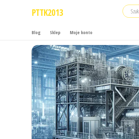
Przejdź
PTTK2013
do
treści
Blog
Sklep
Moje konto