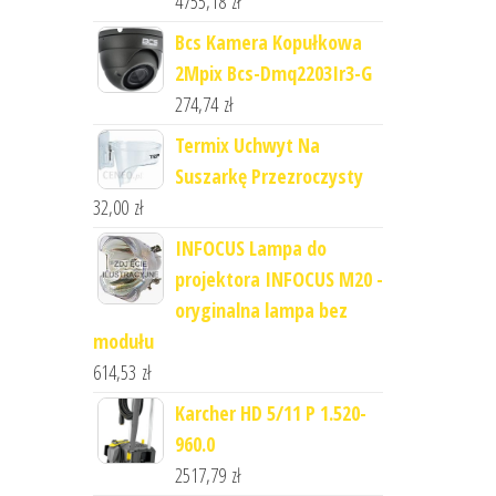
4755,18
zł
Bcs Kamera Kopułkowa
2Mpix Bcs-Dmq2203Ir3-G
274,74
zł
Termix Uchwyt Na
Suszarkę Przezroczysty
32,00
zł
INFOCUS Lampa do
projektora INFOCUS M20 -
oryginalna lampa bez
modułu
614,53
zł
Karcher HD 5/11 P 1.520-
960.0
2517,79
zł