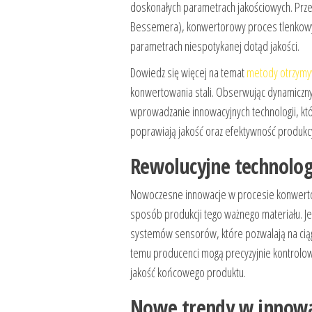
doskonałych parametrach jakościowych. Prze
Bessemera), konwertorowy proces tlenkowy 
parametrach niespotykanej dotąd jakości.
Dowiedz się więcej na temat
metody otrzymyw
konwertowania stali. Obserwując dynamiczny
wprowadzanie innowacyjnych technologii, któr
poprawiają jakość oraz efektywność produkc
Rewolucyjne technolog
Nowoczesne innowacje w procesie konwertow
sposób produkcji tego ważnego materiału. J
systemów sensorów, które pozwalają na ciągł
temu producenci mogą precyzyjnie kontrolow
jakość końcowego produktu.
Nowe trendy w innowa