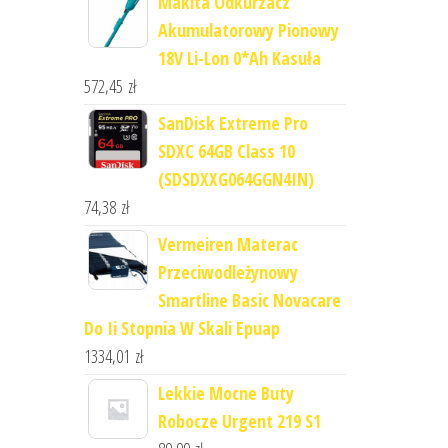
Makita Odkurzacz
Akumulatorowy Pionowy
18V Li-Lon 0*Ah Kasuła
572,45
zł
SanDisk Extreme Pro
SDXC 64GB Class 10
(SDSDXXG064GGN4IN)
74,38
zł
Vermeiren Materac
Przeciwodleżynowy
Smartline Basic Novacare
Do Ii Stopnia W Skali Epuap
1334,01
zł
Lekkie Mocne Buty
Robocze Urgent 219 S1