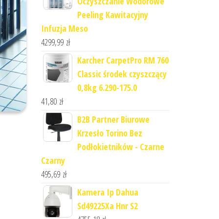
Oczyszczanie Wodorowe
Peeling Kawitacyjny
Infuzja Meso
4299,99
zł
Karcher CarpetPro RM 760
Classic środek czyszczący
0,8kg 6.290-175.0
41,80
zł
B2B Partner Biurowe
Krzesło Torino Bez
Podłokietników - Czarne
Czarny
495,69
zł
Kamera Ip Dahua
Sd49225Xa Hnr S2