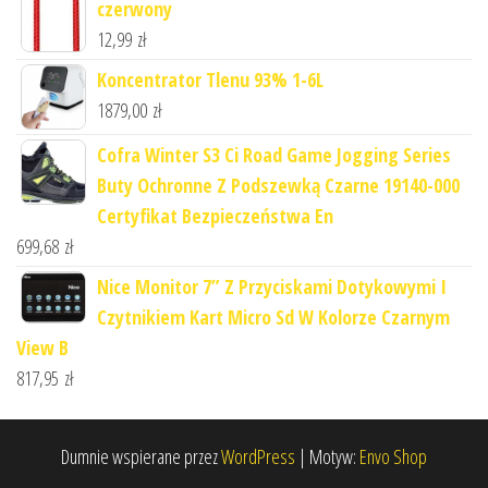
czerwony
12,99
zł
Koncentrator Tlenu 93% 1-6L
1879,00
zł
Cofra Winter S3 Ci Road Game Jogging Series
Buty Ochronne Z Podszewką Czarne 19140-000
Certyfikat Bezpieczeństwa En
699,68
zł
Nice Monitor 7” Z Przyciskami Dotykowymi I
Czytnikiem Kart Micro Sd W Kolorze Czarnym
View B
817,95
zł
Dumnie wspierane przez
WordPress
|
Motyw:
Envo Shop