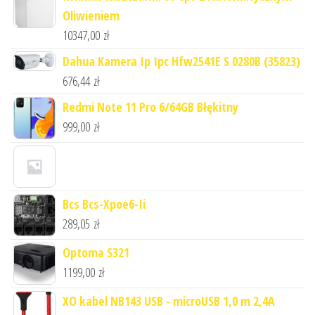
Oliwieniem
10347,00
zł
Dahua Kamera Ip Ipc Hfw2541E S 0280B (35823)
676,44
zł
Redmi Note 11 Pro 6/64GB Błękitny
999,00
zł
Bcs Bcs-Xpoe6-Ii
289,05
zł
Optoma S321
1199,00
zł
XO kabel NB143 USB - microUSB 1,0 m 2,4A