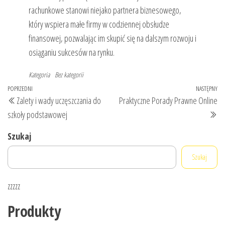
rachunkowe stanowi niejako partnera biznesowego,
który wspiera małe firmy w codziennej obsłudze
finansowej, pozwalając im skupić się na dalszym rozwoju i
osiąganiu sukcesów na rynku.
Kategoria
Bez kategorii
Nawigacja
Poprzedni
POPRZEDNI
NASTĘPNY
Na
Zalety i wady uczęszczania do
Praktyczne Porady Prawne Online
wpisu
wpis
wp
szkoły podstawowej
Szukaj
Szukaj
zzzzz
Produkty