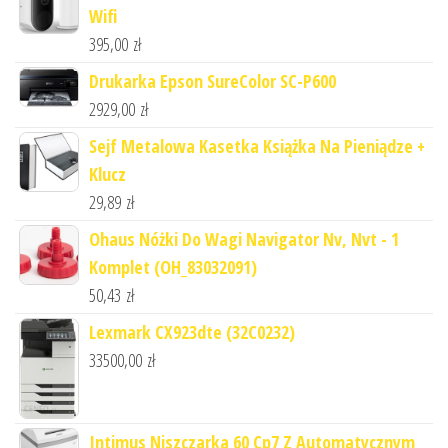
Wifi
395,00
zł
Drukarka Epson SureColor SC-P600
2929,00
zł
Sejf Metalowa Kasetka Książka Na Pieniądze +
Klucz
29,89
zł
Ohaus Nóżki Do Wagi Navigator Nv, Nvt - 1
Komplet (OH_83032091)
50,43
zł
Lexmark CX923dte (32C0232)
33500,00
zł
Intimus Niszczarka 60 Cp7 Z Automatycznym