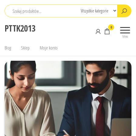
Przejdź
do
treści
PTTK2013
0
Menu
Blog
Sklep
Moje konto