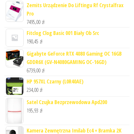
Zemits Urządzenie Do Liftingu Rf Crystalfrax
Pro
7495,00
zł
Fitclog Clog Basic 001 Biały Ob Src
190,45
zł
Gigabyte GeForce RTX 4080 Gaming OC 16GB
GDDR6X (GV-N4080GAMING OC-16GD)
6739,00
zł
HP 957XL Czarny (L0R40AE)
234,00
zł
Satel Czujka Bezprzewodowa Apd200
195,93
zł
Kamera Zewnętrzna Imilab Ec4 + Bramka 2K