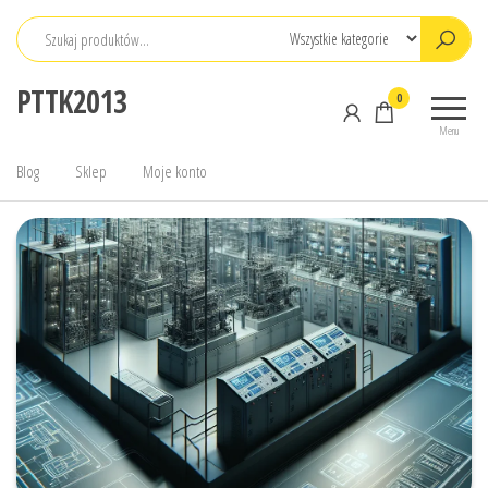
Przejdź
do
treści
PTTK2013
0
Menu
Blog
Sklep
Moje konto