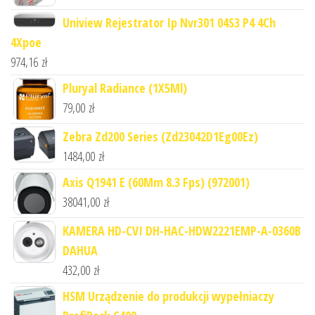
Uniview Rejestrator Ip Nvr301 04S3 P4 4Ch
4Xpoe
974,16
zł
Pluryal Radiance (1X5Ml)
79,00
zł
Zebra Zd200 Series (Zd23042D1Eg00Ez)
1484,00
zł
Axis Q1941 E (60Mm 8.3 Fps) (972001)
38041,00
zł
KAMERA HD-CVI DH-HAC-HDW2221EMP-A-0360B
DAHUA
432,00
zł
HSM Urządzenie do produkcji wypełniaczy