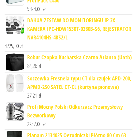
ProfiPack C400
5824,00
zł
DAHUA ZESTAW DO MONITORINGU IP 3X
KAMERA IPC-HDW1530T-0280B-S6, REJESTRATOR
NVR4104HS-4KS2/L
4225,00
zł
Robur Czapka Kucharska Czarna Atlanta (Uatb)
84,26
zł
Soczewka Fresnela typu CT dla czujek APD-200,
APMD-250 SATEL CT-CL (kurtyna pionowa)
27,21
zł
Profi Mocny Polski Odkurzacz Przemysłowy
Bezworkowy
2257,00
zł
Planam 2134025 Ogrodniczki Płótno 80 Cm 63