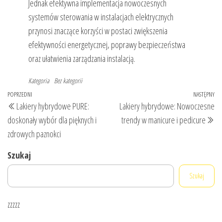
Jednak efektywna implementacja nowoczesnych
systemów sterowania w instalacjach elektrycznych
przynosi znaczące korzyści w postaci zwiększenia
efektywności energetycznej, poprawy bezpieczeństwa
oraz ułatwienia zarządzania instalacją.
Kategoria
Bez kategorii
Nawigacja
Poprzedni
POPRZEDNI
NASTĘPNY
Na
Lakiery hybrydowe PURE:
Lakiery hybrydowe: Nowoczesne
wpisu
wpis
wp
doskonały wybór dla pięknych i
trendy w manicure i pedicure
zdrowych paznokci
Szukaj
Szukaj
zzzzz