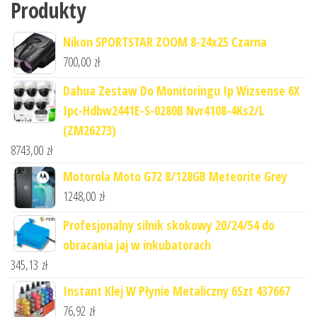
Produkty
Nikon SPORTSTAR ZOOM 8-24x25 Czarna
700,00
zł
Dahua Zestaw Do Monitoringu Ip Wizsense 6X
Ipc-Hdbw2441E-S-0280B Nvr4108-4Ks2/L
(ZM26273)
8743,00
zł
Motorola Moto G72 8/128GB Meteorite Grey
1248,00
zł
Profesjonalny silnik skokowy 20/24/54 do
obracania jaj w inkubatorach
345,13
zł
Instant Klej W Płynie Metaliczny 6Szt 437667
76,92
zł