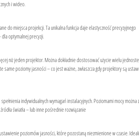
cznych i wideo.
e do miejsca projekcji. Ta unikalna funkcja daje elastyczność precyzyjnego
dla optymalnej precyzji.
ięcej niż jeden projektor. Można dokładnie dostosować użycie wielu jednoste
e same poziomy jasności – co jest ważne, zwłaszcza gdy projektory są usta
spełnienia indywidualnych wymagań instalacyjnych. Poziomami mocy można 
ć źródła światła – lub inne pośrednie rozwiązanie
stawienie poziomów jasności, które pozostaną niezmienione w czasie. Ideal