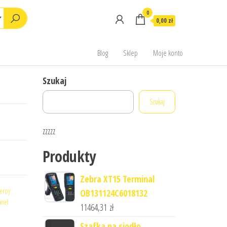
0
0,00 zł
Blog
Sklep
Moje konto
Szukaj
Szukaj
zzzzz
Produkty
Zebra XT15 Terminal
leroy
OB131124C6018132
anel
11464,31
zł
Szafka na siodło,