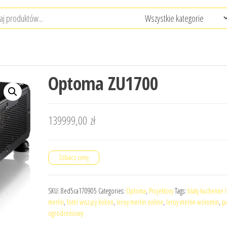
Optoma ZU1700
139999,00
zł
Zobacz cenę
SKU:
8ed5ca170905
Categories:
Optoma
,
Projektory
Tags:
blaty kuchenne 
merlin
,
fotel wiszący kokon
,
leroy merlin online
,
leroy merlin wołomin
,
p
ogrodzeniowy