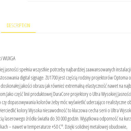
DESCRIPTION
ści WUXGA
j jasności spełnia wszystkie potrzeby najbardziej zaawansowanych instalacji
stosowania digital signage. ZU1700 jest częścią rodziny projektorów Optoma o
doskonałej jakości obrazu jak również extremalną elastyczność nawet na najb
m.Jako część linii produktowej DuraCore projektory o Ultra Wysokiej Jasnośc
o czy dopasowywania kolorów żeby móc wyświetlić uderzająco realistyczne ob
wierciedlić kolory.Wysoka niezawodność to kluczowa cecha serii o Ultra Wysok
cią laserowego źródła światła do 30 000 godzin. Wyjątkowa odporność na kurz 
unkach – nawet w temperaturze +50 C°. Dzięki solidnej metalowej obudowie,