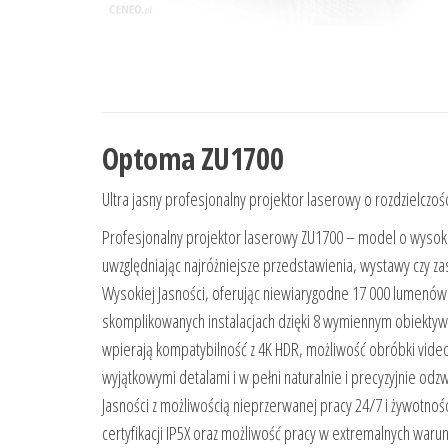
Optoma ZU1700
Ultra jasny profesjonalny projektor laserowy o rozdzielczo
Profesjonalny projektor laserowy ZU1700 – model o wysokie
uwzględniając najróżniejsze przedstawienia, wystawy czy za
Wysokiej Jasności, oferując niewiarygodne 17 000 lumenów 
skomplikowanych instalacjach dzięki 8 wymiennym obiektywo
wpierają kompatybilność z 4K HDR, możliwość obróbki vide
wyjątkowymi detalami i w pełni naturalnie i precyzyjnie odz
Jasności z możliwością nieprzerwanej pracy 24/7 i żywotnoś
certyfikacji IP5X oraz możliwość pracy w extremalnych war