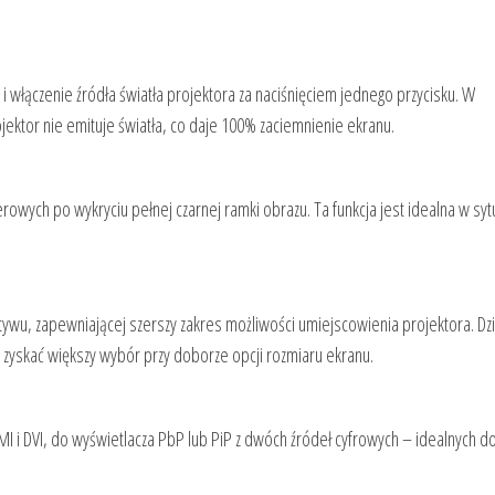
 włączenie źródła światła projektora za naciśnięciem jednego przycisku. W
jektor nie emituje światła, co daje 100% zaciemnienie ekranu.
owych po wykryciu pełnej czarnej ramki obrazu. Ta funkcja jest idealna w syt
ktywu, zapewniającej szerszy zakres możliwości umiejscowienia projektora. Dz
zyskać większy wybór przy doborze opcji rozmiaru ekranu.
I i DVI, do wyświetlacza PbP lub PiP z dwóch źródeł cyfrowych – idealnych d