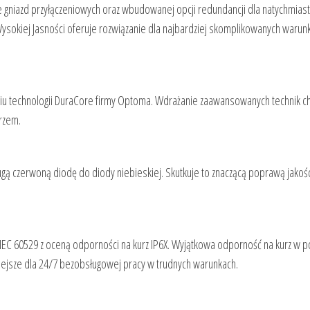
cie gniazd przyłączeniowych oraz wbudowanej opcji redundancji dla natychmia
Wysokiej Jasności oferuje rozwiązanie dla najbardziej skomplikowanych waru
niu technologii DuraCore firmy Optoma. Wdrażanie zaawansowanych technik c
rzem.
gą czerwoną diodę do diody niebieskiej. Skutkuje to znaczącą poprawą jakośc
 IEC 60529 z oceną odporności na kurz IP6X. Wyjątkowa odporność na kurz w p
niejsze dla 24/7 bezobsługowej pracy w trudnych warunkach.