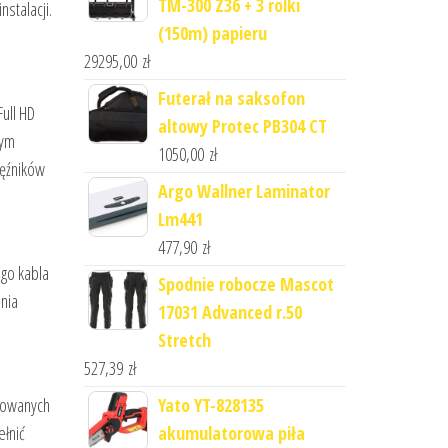
TM-300 Z36 + 3 rolki
stalacji.
(150m) papieru
29295,00
zł
Futerał na saksofon
ull HD
altowy Protec PB304 CT
wym
1050,00
zł
łęźników
Argo Wallner Laminator
Lm441
477,90
zł
go kabla
Spodnie robocze Mascot
nia
17031 Advanced r.50
Stretch
527,39
zł
rowanych
Yato YT-828135
ełnić
akumulatorowa piła