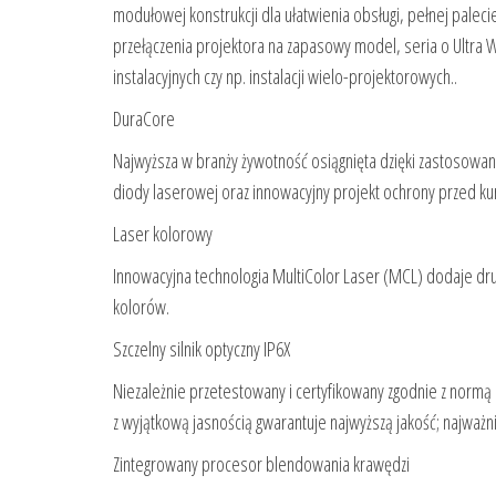
modułowej konstrukcji dla ułatwienia obsługi, pełnej pale
przełączenia projektora na zapasowy model, seria o Ultra 
instalacyjnych czy np. instalacji wielo-projektorowych..
DuraCore
Najwyższa w branży żywotność osiągnięta dzięki zastosowa
diody laserowej oraz innowacyjny projekt ochrony przed ku
Laser kolorowy
Innowacyjna technologia MultiColor Laser (MCL) dodaje dru
kolorów.
Szczelny silnik optyczny IP6X
Niezależnie przetestowany i certyfikowany zgodnie z normą
z wyjątkową jasnością gwarantuje najwyższą jakość; najważ
Zintegrowany procesor blendowania krawędzi