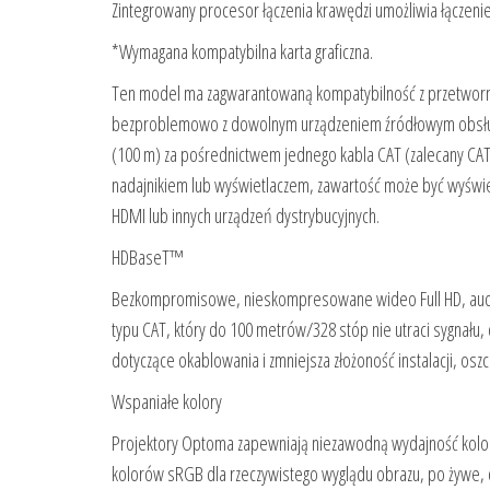
Zintegrowany procesor łączenia krawędzi umożliwia łączenie
*Wymagana kompatybilna karta graficzna.
Ten model ma zagwarantowaną kompatybilność z przetworn
bezproblemowo z dowolnym urządzeniem źródłowym obsługu
(100 m) za pośrednictwem jednego kabla CAT (zalecany CAT6
nadajnikiem lub wyświetlaczem, zawartość może być wyświe
HDMI lub innych urządzeń dystrybucyjnych.
HDBaseT™
Bezkompromisowe, nieskompresowane wideo Full HD, audio
typu CAT, który do 100 metrów/328 stóp nie utraci sygnału
dotyczące okablowania i zmniejsza złożoność instalacji, oszc
Wspaniałe kolory
Projektory Optoma zapewniają niezawodną wydajność kolor
kolorów sRGB dla rzeczywistego wyglądu obrazu, po żywe, 