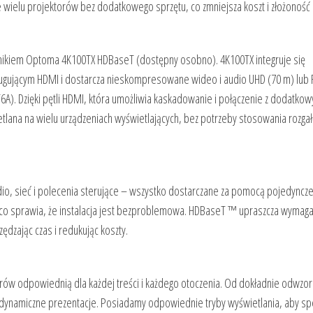
 wielu projektorów bez dodatkowego sprzętu, co zmniejsza koszt i złożoność in
ikiem Optoma 4K100TX HDBaseT (dostępny osobno). 4K100TX integruje się
jącym HDMI i dostarcza nieskompresowane wideo i audio UHD (70 m) lub F
A). Dzięki pętli HDMI, która umożliwia kaskadowanie i połączenie z dodatko
tlana na wielu urządzeniach wyświetlających, bez potrzeby stosowania rozga
, sieć i polecenia sterujące – wszystko dostarczane za pomocą pojedyncze
, co sprawia, że instalacja jest bezproblemowa. HDBaseT ™ upraszcza wymaga
zędzając czas i redukując koszty.
ów odpowiednią dla każdej treści i każdego otoczenia. Od dokładnie odwzo
dynamiczne prezentacje. Posiadamy odpowiednie tryby wyświetlania, aby sp