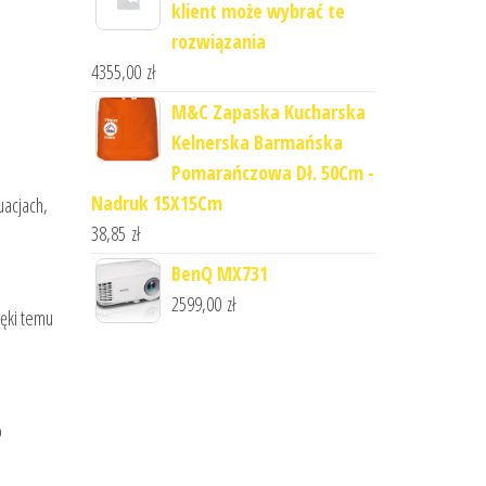
klient może wybrać te
rozwiązania
4355,00
zł
M&C Zapaska Kucharska
Kelnerska Barmańska
Pomarańczowa Dł. 50Cm -
Nadruk 15X15Cm
uacjach,
38,85
zł
BenQ MX731
2599,00
zł
ięki temu
o