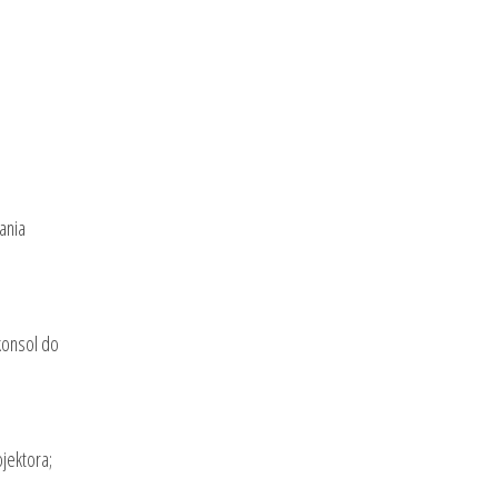
ania
konsol do
jektora;