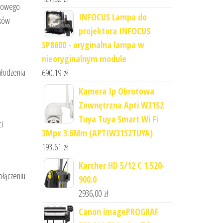
stowego
INFOCUS Lampa do
nków
projektora INFOCUS
SP8600 - oryginalna lampa w
nieoryginalnym module
hłodzenia
690,19
zł
Kamera Ip Obrotowa
Zewnętrzna Apti W31S2
Tuya Tuya Smart Wi Fi
i
3Mpx 3.6Mm (APTIW31S2TUYA)
193,61
zł
Karcher HD 5/12 C 1.520-
ołączeniu
900.0
2936,00
zł
Canon imagePROGRAF