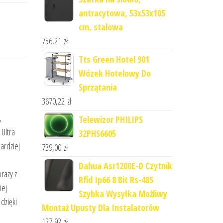
antracytowa, 53x53x105
cm, stalowa
756,21
zł
Tts Green Hotel 901
Wózek Hotelowy Do
Sprzątania
3670,22
zł
,
Telewizor PHILIPS
 Ultra
32PHS6605
ardziej
739,00
zł
i
Dahua Asr1200E-D Czytnik
razy z
Rfid Ip66 8 Bit Rs-485
iej
Szybka Wysyłka Możliwy
dzięki
Montaż Upusty Dla Instalatorów
127,92
zł