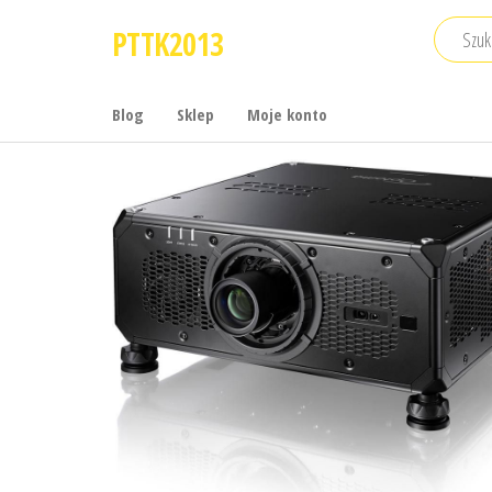
Przejdź
PTTK2013
do
treści
Blog
Sklep
Moje konto