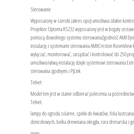
Sterowanie
Wyposażony w szeroki zakres opcji umożliwia zdalne kontro
Projektor Optoma RS232 wyposażony jest w bogaty zestaw 
pomocą dowolnego systemu sterowaniaZgodność AMX Dynami
instalację z systemami sterowania AMXCreston RoomView
wyłączać, monitorować, zarządzać i kontrolować do 250 pr
umożliwia łatwą instalację dzięki systemowi sterowania Ext
sterowania zgodnymi z PJLink
Telnet
Model ten jest w stanie odbierać polecenia za pośrednictw
Telnet.
lampy do ogrodu solarne, spinki do kwiatów, folia lustrzan
doniczkowych, belka drewniana okrągła, rura drenarska z 
yyyyy