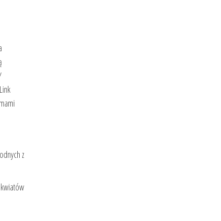
a
ą
/
Link
temami
godnych z
z kwiatów