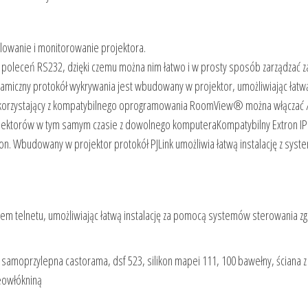
lowanie i monitorowanie projektora.
poleceń RS232, dzięki czemu można nim łatwo i w prosty sposób zarządzać z
czny protokół wykrywania jest wbudowany w projektor, umożliwiając łatw
 korzystający z kompatybilnego oprogramowania RoomView® można włączać 
ojektorów w tym samym czasie z dowolnego komputeraKompatybilny Extron IP
ron. Wbudowany w projektor protokół PJLink umożliwia łatwą instalację z sys
em telnetu, umożliwiając łatwą instalację za pomocą systemów sterowania z
a samoprzylepna castorama, dsf 523, silikon mapei 111, 100 bawełny, ściana 
geowłókniną