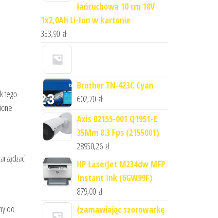
łańcuchowa 10 cm 18V
1x2,0Ah Li-Ion w kartonie
353,90
zł
Brother TN-423C Cyan
k tego
602,70
zł
wione
Axis 02155-001 Q1951-E
35Mm 8.3 Fps (2155001)
28950,26
zł
zarządzać
HP LaserJet M234dw MFP
Instant Ink (6GW99F)
879,00
zł
ny do
(zamawiając szorowarkę