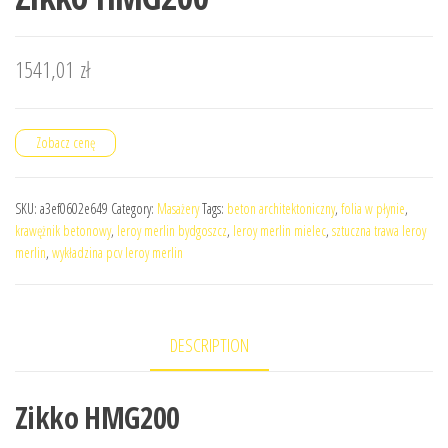
1541,01
zł
Zobacz cenę
SKU:
a3ef0602e649
Category:
Masażery
Tags:
beton architektoniczny
,
folia w płynie
,
krawężnik betonowy
,
leroy merlin bydgoszcz
,
leroy merlin mielec
,
sztuczna trawa leroy
merlin
,
wykładzina pcv leroy merlin
DESCRIPTION
Zikko HMG200