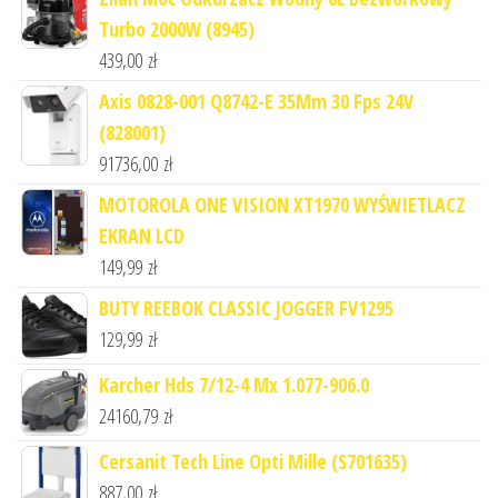
Turbo 2000W (8945)
439,00
zł
Axis 0828-001 Q8742-E 35Mm 30 Fps 24V
(828001)
91736,00
zł
MOTOROLA ONE VISION XT1970 WYŚWIETLACZ
EKRAN LCD
149,99
zł
BUTY REEBOK CLASSIC JOGGER FV1295
129,99
zł
Karcher Hds 7/12-4 Mx 1.077-906.0
24160,79
zł
Cersanit Tech Line Opti Mille (S701635)
887,00
zł