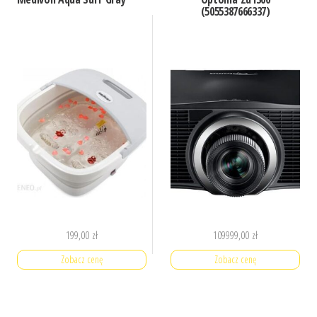
(5055387666337)
199,00
zł
109999,00
zł
Zobacz cenę
Zobacz cenę