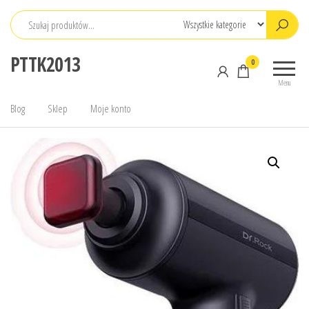
Przejdź
do
treści
PTTK2013
0
Menu
Blog
Sklep
Moje konto