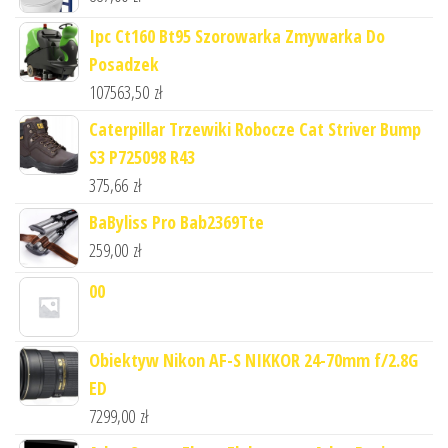
Ipc Ct160 Bt95 Szorowarka Zmywarka Do
Posadzek
107563,50
zł
Caterpillar Trzewiki Robocze Cat Striver Bump
S3 P725098 R43
375,66
zł
BaByliss Pro Bab2369Tte
259,00
zł
00
Obiektyw Nikon AF-S NIKKOR 24-70mm f/2.8G
ED
7299,00
zł