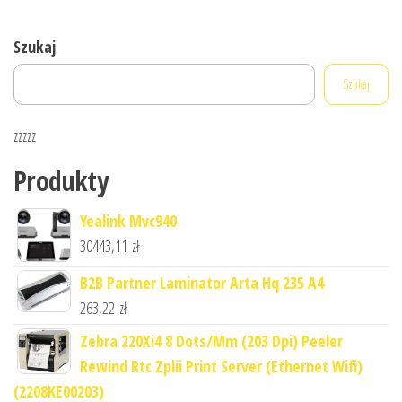
Szukaj
Szukaj
zzzzz
Produkty
Yealink Mvc940
30443,11
zł
B2B Partner Laminator Arta Hq 235 A4
263,22
zł
Zebra 220Xi4 8 Dots/Mm (203 Dpi) Peeler
Rewind Rtc Zplii Print Server (Ethernet Wifi)
(2208KE00203)