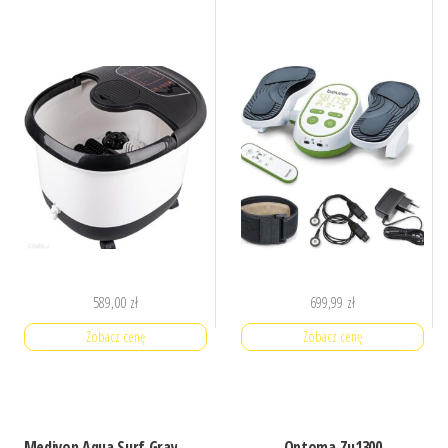
589,00
zł
699,99
zł
Zobacz cenę
Zobacz cenę
Medivon Aqua Surf Gray
Optoma Zu1300