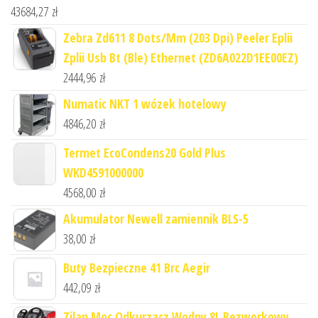
43684,27
zł
Zebra Zd611 8 Dots/Mm (203 Dpi) Peeler Eplii
Zplii Usb Bt (Ble) Ethernet (ZD6A022D1EE00EZ)
2444,96
zł
Numatic NKT 1 wózek hotelowy
4846,20
zł
Termet EcoCondens20 Gold Plus
WKD4591000000
4568,00
zł
Akumulator Newell zamiennik BLS-5
38,00
zł
Buty Bezpieczne 41 Brc Aegir
442,09
zł
Zilan Moc Odkurzacz Wodny 8L Bezworkowy