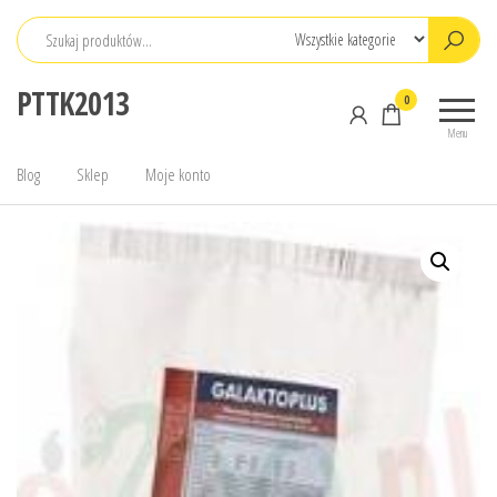
Przejdź
do
treści
PTTK2013
0
Menu
Blog
Sklep
Moje konto