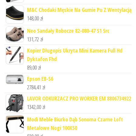
M&C Chodaki Męskie Na Gumie Pu Z Wentylacją
148,00
zł
Neo Sandały Robocze 82-080-47 S1 Src
131,72
zł
Kopier Długopis Ukryta Mini Kamera Full Hd
Dyktafon Fhd
89,00
zł
Epson EB-S6
2784,41
zł
LAVOR ODKURZACZ PRO WORKER EM 8806734922
1342,00
zł
Modi Meble Biurko Dąb Sonoma Czarne Loft
Metalowe Nogi 100X50