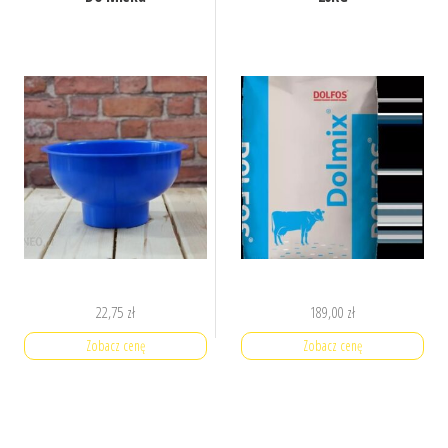
22,75
zł
189,00
zł
Zobacz cenę
Zobacz cenę