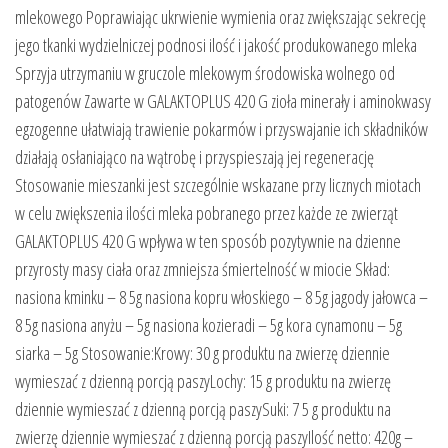
mlekowego Poprawiając ukrwienie wymienia oraz zwiększając sekrecję
jego tkanki wydzielniczej podnosi ilość i jakość produkowanego mleka
Sprzyja utrzymaniu w gruczole mlekowym środowiska wolnego od
patogenów Zawarte w GALAKTOPLUS 420 G zioła minerały i aminokwasy
egzogenne ułatwiają trawienie pokarmów i przyswajanie ich składników
działają osłaniająco na wątrobę i przyspieszają jej regenerację
Stosowanie mieszanki jest szczególnie wskazane przy licznych miotach
w celu zwiększenia ilości mleka pobranego przez każde ze zwierząt
GALAKTOPLUS 420 G wpływa w ten sposób pozytywnie na dzienne
przyrosty masy ciała oraz zmniejsza śmiertelność w miocie Skład:
nasiona kminku – 8 5g nasiona kopru włoskiego – 8 5g jagody jałowca –
8 5g nasiona anyżu – 5g nasiona kozieradi – 5g kora cynamonu – 5g
siarka – 5g Stosowanie:Krowy: 30 g produktu na zwierzę dziennie
wymieszać z dzienną porcją paszyLochy: 15 g produktu na zwierzę
dziennie wymieszać z dzienną porcją paszySuki: 7 5 g produktu na
zwierzę dziennie wymieszać z dzienną porcją paszyIlość netto: 420g –