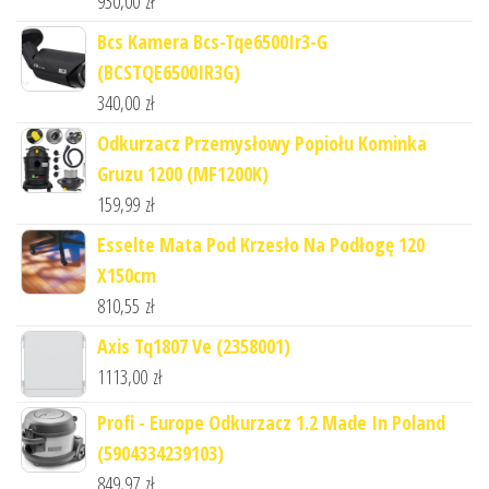
930,00
zł
Bcs Kamera Bcs-Tqe6500Ir3-G
(BCSTQE6500IR3G)
340,00
zł
Odkurzacz Przemysłowy Popiołu Kominka
Gruzu 1200 (MF1200K)
159,99
zł
Esselte Mata Pod Krzesło Na Podłogę 120
X150cm
810,55
zł
Axis Tq1807 Ve (2358001)
1113,00
zł
Profi - Europe Odkurzacz 1.2 Made In Poland
(5904334239103)
849,97
zł