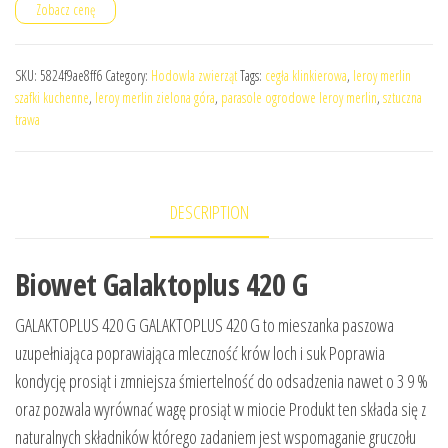
Zobacz cenę
SKU:
5824f9ae8ff6
Category:
Hodowla zwierząt
Tags:
cegła klinkierowa
,
leroy merlin
szafki kuchenne
,
leroy merlin zielona góra
,
parasole ogrodowe leroy merlin
,
sztuczna
trawa
DESCRIPTION
Biowet Galaktoplus 420 G
GALAKTOPLUS 420 G GALAKTOPLUS 420 G to mieszanka paszowa
uzupełniająca poprawiająca mleczność krów loch i suk Poprawia
kondycję prosiąt i zmniejsza śmiertelność do odsadzenia nawet o 3 9 %
oraz pozwala wyrównać wagę prosiąt w miocie Produkt ten składa się z
naturalnych składników którego zadaniem jest wspomaganie gruczołu