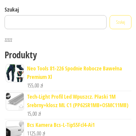
Szukaj
Szukaj
zzzzz
Produkty
Neo Tools 81-226 Spodnie Robocze Bawełna
Premium Xl
155,00
zł
Tech-Light Profil Led Wpuszcz. Płaski 1M
Srebrny+klosz ML C1 (PP62SR1MB+OSMC11MB)
15,00
zł
Bcs Kamera Bcs-L-Tip55Fcl4-Ai1
1125,00
zł