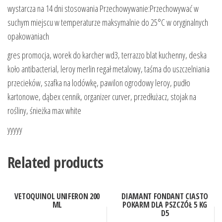
wystarcza na 14 dni stosowania Przechowywanie:Przechowywać w
suchym miejscu w temperaturze maksymalnie do 25°C w oryginalnych
opakowaniach
gres promocja, worek do karcher wd3, terrazzo blat kuchenny, deska
koło antibacterial, leroy merlin regał metalowy, taśma do uszczelniania
przecieków, szafka na lodówkę, pawilon ogrodowy leroy, pudło
kartonowe, dąbex cennik, organizer curver, przedłużacz, stojak na
rośliny, śnieżka max white
yyyyy
Related products
VETOQUINOL UNIFERON 200
DIAMANT FONDANT CIASTO
ML
POKARM DLA PSZCZÓŁ 5 KG
D5