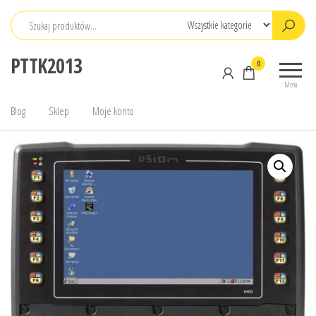
Przejdź
do
treści
PTTK2013
0
Menu
Blog
Sklep
Moje konto