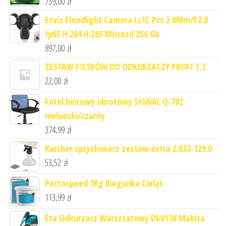
739,00
zł
Ezviz Floodlight Camera Lc1C Ptz 2.8Mm/F2.0
Ip65 H.264 H.265 Microsd 256 Gb
897,00
zł
ZESTAW FILTRÓW DO ODKURZACZY PROFI 1,2
22,00
zł
Fotel biurowy obrotowy SIGNAL Q-702
niebieski/czarny
374,99
zł
Karcher spryskiwacz zestaw extra 2.633-129.0
53,52
zł
Pectospeed 1Kg Biegunka Cieląt
113,99
zł
Eta Odkurzacz Warsztatowy Dk0138 Makita