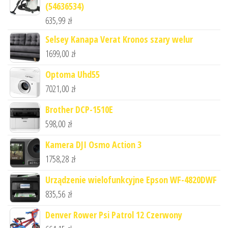
(54636534)
635,99
zł
Selsey Kanapa Verat Kronos szary welur
1699,00
zł
Optoma Uhd55
7021,00
zł
Brother DCP-1510E
598,00
zł
Kamera DJI Osmo Action 3
1758,28
zł
Urządzenie wielofunkcyjne Epson WF-4820DWF
835,56
zł
Denver Rower Psi Patrol 12 Czerwony