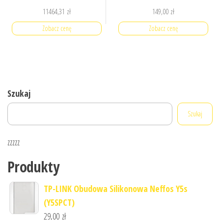
11464,31
zł
149,00
zł
Zobacz cenę
Zobacz cenę
Szukaj
Szukaj
zzzzz
Produkty
TP-LINK Obudowa Silikonowa Neffos Y5s
(Y5SPCT)
29,00
zł