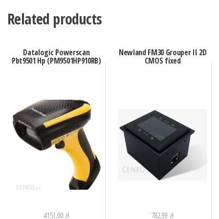
Related products
Datalogic Powerscan
Newland FM30 Grouper II 2D
Pbt9501 Hp (PM9501HP910RB)
CMOS fixed
4151,00
zł
782,99
zł