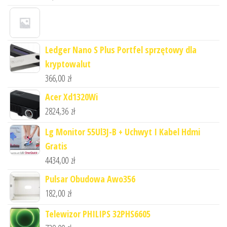
Ledger Nano S Plus Portfel sprzętowy dla
kryptowalut
366,00
zł
Acer Xd1320Wi
2824,36
zł
Lg Monitor 55Ul3J-B + Uchwyt I Kabel Hdmi
Gratis
4434,00
zł
Pulsar Obudowa Awo356
182,00
zł
Telewizor PHILIPS 32PHS6605