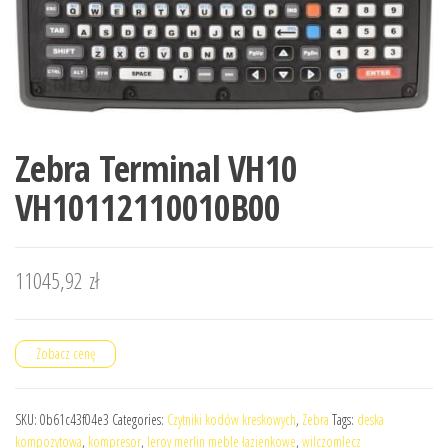
Zebra Terminal VH10
VH10112110010B00
11045,92
zł
Zobacz cenę
SKU:
0b61c43f04e3
Categories:
Czytniki kodów kreskowych
,
Zebra
Tags:
deska
kompozytowa
,
kompresor
,
leroy merlin meble łazienkowe
,
wilczomlecz