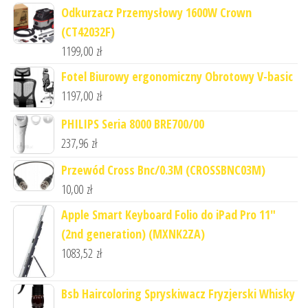
Odkurzacz Przemysłowy 1600W Crown
(CT42032F)
1199,00
zł
Fotel Biurowy ergonomiczny Obrotowy V-basic
1197,00
zł
PHILIPS Seria 8000 BRE700/00
237,96
zł
Przewód Cross Bnc/0.3M (CROSSBNC03M)
10,00
zł
Apple Smart Keyboard Folio do iPad Pro 11"
(2nd generation) (MXNK2ZA)
1083,52
zł
Bsb Haircoloring Spryskiwacz Fryzjerski Whisky