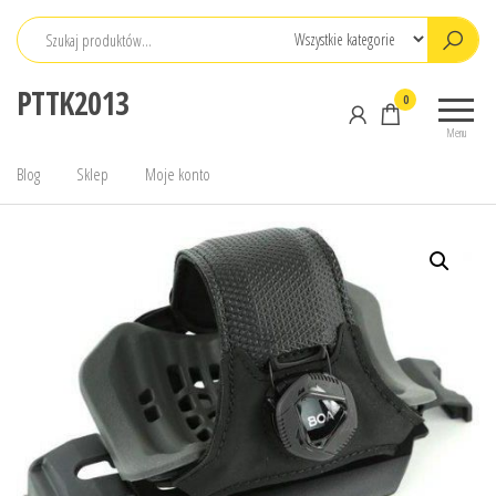
Przejdź
do
treści
PTTK2013
0
Menu
Blog
Sklep
Moje konto