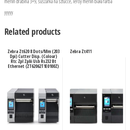
merlin drabina 3×9, suszarka na sztucce, leroy merlin biała farba
yyyyy
Related products
Zebra Zt620 8 Dots/Mm (203
Zebra Zt411
Dpi) Cutter Disp. (Colour)
Rtc Zpl Zplii Usb Rs232 Bt
Ethernet (ZT62062T1E0100Z)