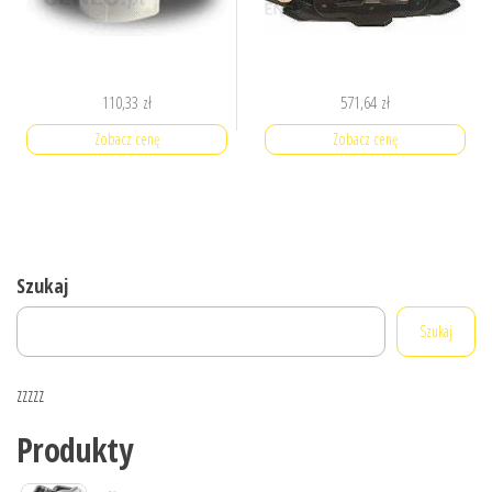
110,33
zł
571,64
zł
Zobacz cenę
Zobacz cenę
Szukaj
Szukaj
zzzzz
Produkty