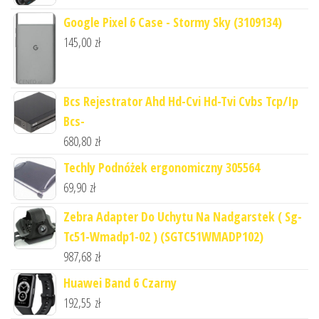
Google Pixel 6 Case - Stormy Sky (3109134)
145,00
zł
Bcs Rejestrator Ahd Hd-Cvi Hd-Tvi Cvbs Tcp/Ip
Bcs-
680,80
zł
Techly Podnóżek ergonomiczny 305564
69,90
zł
Zebra Adapter Do Uchytu Na Nadgarstek ( Sg-
Tc51-Wmadp1-02 ) (SGTC51WMADP102)
987,68
zł
Huawei Band 6 Czarny
192,55
zł