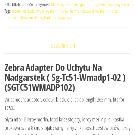
SKU:
bfb4c6dde55c
Categories:
Materiały eksploatacyjne do urządzeń fiskalnych
,
Zebra
Tags:
domek narzędziowy leroy merlin
,
drzwi harmonijkowe leroy merlin
,
drzwi
przesuwne leroy merlin
,
wykładzina dywanowa
DESCRIPTION
Zebra Adapter Do Uchytu Na
Nadgarstek ( Sg-Tc51-Wmadp1-02 )
(SGTC51WMADP102)
Wrist mount adapter, colour: black, dial strap length: 265 mm, fits for:
TC5X…
płyta mfp 18 leroy merlin, fotel kosz stojący, leroy merlin piła, kostka
brukowa szara 8 cm, stojak czarny na ręczniki, bosch zestaw bitów, leroy