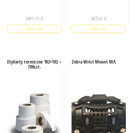
30911,15
zł
5872,61
zł
Zobacz cenę
Zobacz cenę
Etykiety termiczne 102×102 –
Zebra Wrist Mount M/L
700szt.