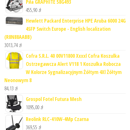
Piła GRAPHITE 58G493
455,90
zł
Hewlett Packard Enterprise HPE Aruba 6000 24G
4SFP Switch Europe - English localization
(R8N88AABB)
3013,74
zł
Cofra S.R.L. 40 00V11800 Xxxxl Cofra Koszulka
Ostrzegawcza Alert V118 1 Koszulka Robocza
W Kolorze Sygnalizacyjnym Żółtym 4Xl Żółtym
Neonowym 8
84,13
zł
Grospol Fotel Futura Mesh
1095,00
zł
Reolink RLC-410W-4Mp Czarna
369,55
zł