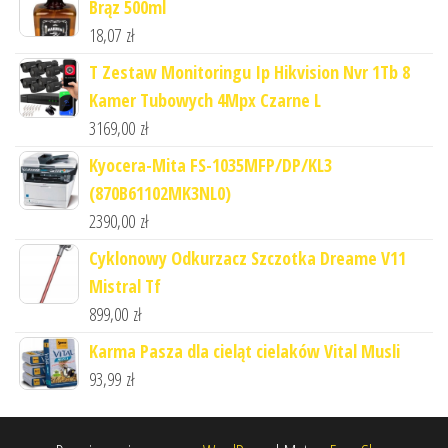
Brąz 500ml
18,07
zł
T Zestaw Monitoringu Ip Hikvision Nvr 1Tb 8
Kamer Tubowych 4Mpx Czarne L
3169,00
zł
Kyocera-Mita FS-1035MFP/DP/KL3
(870B61102MK3NL0)
2390,00
zł
Cyklonowy Odkurzacz Szczotka Dreame V11
Mistral Tf
899,00
zł
Karma Pasza dla cieląt cielaków Vital Musli
93,99
zł