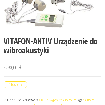
VITAFON-AKTIV Urządzenie do
wibroakustyki
2290,00
zł
Zobacz cenę
SKU:
c14750fbb17c
Categories:
VITAFON
,
Wyposażenie medyczne
Tags:
balustrady