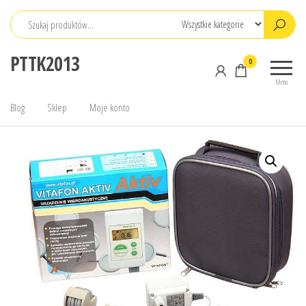
Przejdź
do
treści
PTTK2013
0
Menu
Blog
Sklep
Moje konto