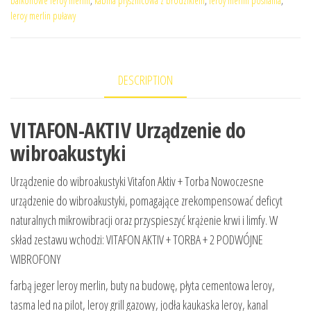
balkonowe leroy merlin
,
kabina prysznicowa z brodzikiem
,
leroy merlin posnania
,
leroy merlin puławy
DESCRIPTION
VITAFON-AKTIV Urządzenie do
wibroakustyki
Urządzenie do wibroakustyki Vitafon Aktiv + Torba Nowoczesne
urządzenie do wibroakustyki, pomagające zrekompensować deficyt
naturalnych mikrowibracji oraz przyspieszyć krążenie krwi i limfy. W
skład zestawu wchodzi: VITAFON AKTIV + TORBA + 2 PODWÓJNE
WIBROFONY
farbą jeger leroy merlin, buty na budowę, płyta cementowa leroy,
tasma led na pilot, leroy grill gazowy, jodła kaukaska leroy, kanal