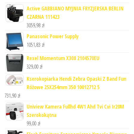
Active GABBIANO MYJNIA FRYZJERSKA BERLIN
CZARNA 111423
3059,98
zł
Panasonic Power Supply
1051,83
zł
Rexel Momentum X308 2104570EU
329,00
zł
Kserokopiarka Hendi Zebra Opaski Z Band Fun
Różowe 25X254mm 350 10012712 5
731,90
zł
Uniview Kamera Fullhd 4W1 Ahd Tvi Cvi Ir20M
Szerokokątna
99,00
zł