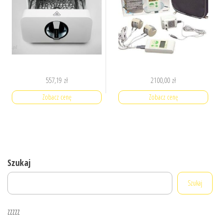
557,19
zł
2100,00
zł
Zobacz cenę
Zobacz cenę
Szukaj
Szukaj
zzzzz