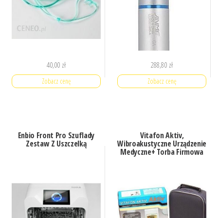
40,00
zł
288,80
zł
Zobacz cenę
Zobacz cenę
Enbio Front Pro Szuflady
Vitafon Aktiv,
Zestaw Z Uszczelką
Wibroakustyczne Urządzenie
Medyczne+ Torba Firmowa