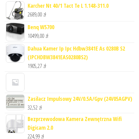
Karcher Nt 40/1 Tact Te L 1.148-311.0
2689,00
zł
Benq W5700
10499,00
zł
Dahua Kamer Ip Ipc Hdbw3841E As 0280B S2
(IPCHDBW3841EAS0280BS2)
1905,27
zł
Zasilacz Impulsowy 24V/0.5A/Gpv (24V05AGPV)
32,52
zł
Bezprzewodowa Kamera Zewnętrzna Wifi
Digicam 2.0
224,99
zł