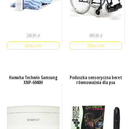
269,99
zł
699,00
zł
Zobacz cenę
Zobacz cenę
Hanwha Techwin Samsung
Poduszka sensoryczna beret
XNP-6040H
równoważnia dla psa