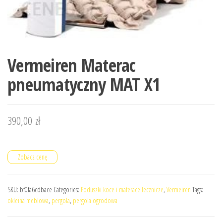
Vermeiren Materac
pneumatyczny MAT X1
390,00
zł
Zobacz cenę
SKU:
bf0fa6cdbace
Categories:
Poduszki koce i materace lecznicze
,
Vermeiren
Tags:
okleina meblowa
,
pergola
,
pergola ogrodowa