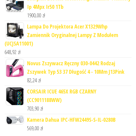
Ip 4Mpx Ir50 1Tb
1900,00
zł
Lampa Do Projektora Acer X1329Whp
Zamiennik Oryginalnej Lampy Z Modułem
(UCJSA11001)
648,92
zł
Novus Zszywacz Ręczny 030-0442 Rodzaj
Zszywek Typ 53 37 Długość 4 - 10Mm J13Pink
82,24
zł
CORSAIR ICUE 465X RGB CZARNY
(CC9011188WW)
703,90
zł
Kamera Dahua IPC-HFW2449S-S-IL-0280B
569,00
zł