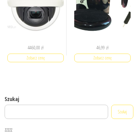
4460,00
zł
46,99
zł
Zobacz cenę
Zobacz cenę
Szukaj
Szukaj
zzzzz