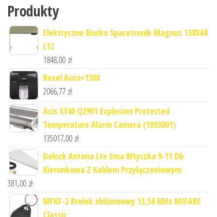
Produkty
Elektryczne Biurko Spacetronik Magnus 138X68
L12
1848,00
zł
Rexel Auto+130X
2066,77
zł
Axis Xf40 Q2901 Explosion Protected
Temperature Alarm Camera (1093001)
135017,00
zł
Delock Antena Lte Sma Wtyczka 9-11 Db
Kierunkowa Z Kablem Przyłączeniowym
381,00
zł
MFKF-2 Brelok zbliżeniowy 13,56 MHz MIFARE
Classic