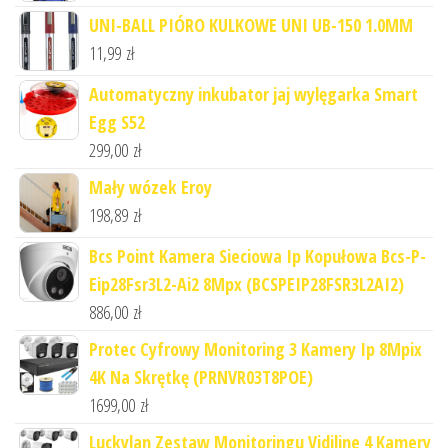
UNI-BALL PIÓRO KULKOWE UNI UB-150 1.0MM
11,99
zł
Automatyczny inkubator jaj wylęgarka Smart
Egg S52
299,00
zł
Mały wózek Eroy
198,89
zł
Bcs Point Kamera Sieciowa Ip Kopułowa Bcs-P-
Eip28Fsr3L2-Ai2 8Mpx (BCSPEIP28FSR3L2AI2)
886,00
zł
Protec Cyfrowy Monitoring 3 Kamery Ip 8Mpix
4K Na Skrętkę (PRNVR03T8POE)
1699,00
zł
Luckylan Zestaw Monitoringu Vidiline 4 Kamery