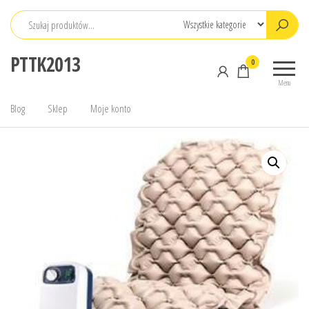
Przejdź
do
treści
PTTK2013
0
Menu
Blog
Sklep
Moje konto