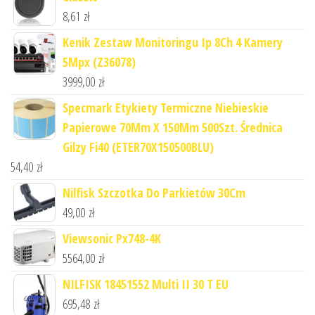
8,61
zł
Kenik Zestaw Monitoringu Ip 8Ch 4 Kamery
5Mpx (Z36078)
3999,00
zł
Specmark Etykiety Termiczne Niebieskie
Papierowe 70Mm X 150Mm 500Szt. Średnica
Gilzy Fi40 (ETER70X150500BLU)
54,40
zł
Nilfisk Szczotka Do Parkietów 30Cm
49,00
zł
Viewsonic Px748-4K
5564,00
zł
NILFISK 18451552 Multi II 30 T EU
695,48
zł