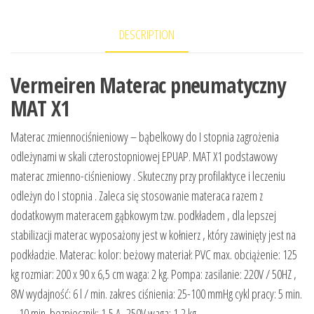
DESCRIPTION
Vermeiren Materac pneumatyczny
MAT X1
Materac zmiennociśnieniowy – bąbelkowy do I stopnia zagrożenia
odleżynami w skali czterostopniowej EPUAP. MAT X1 podstawowy
materac zmienno-ciśnieniowy . Skuteczny przy profilaktyce i leczeniu
odleżyn do I stopnia . Zaleca się stosowanie materaca razem z
dodatkowym materacem gąbkowym tzw. podkładem , dla lepszej
stabilizacji materac wyposażony jest w kołnierz , który zawinięty jest na
podkładzie. Materac: kolor: beżowy materiał: PVC max. obciążenie: 125
kg rozmiar: 200 x 90 x 6,5 cm waga: 2 kg. Pompa: zasilanie: 220V / 50HZ ,
8W wydajność: 6 l / min. zakres ciśnienia: 25-100 mmHg cykl pracy: 5 min.
– 10 min. bezpiecznik: 1,5 A -250V waga: 1,2 kg