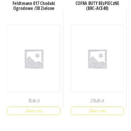
Feldtmann 017 Chodaki
COFRA BUTY BEzPIECzNE
Ogrodowe /38 Zielone
(BRC-ACE40)
78,46
zł
276,49
zł
Zobacz cenę
Zobacz cenę