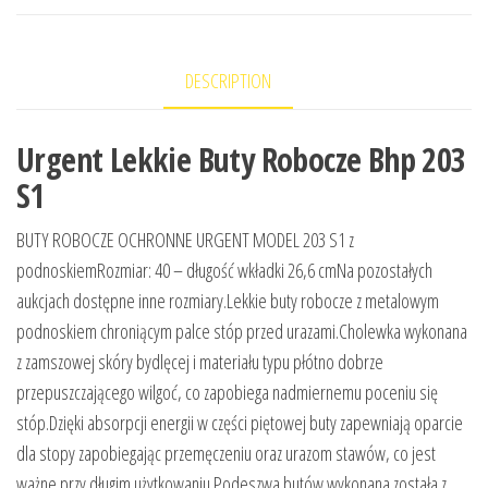
DESCRIPTION
Urgent Lekkie Buty Robocze Bhp 203
S1
BUTY ROBOCZE OCHRONNE URGENT MODEL 203 S1 z
podnoskiemRozmiar: 40 – długość wkładki 26,6 cmNa pozostałych
aukcjach dostępne inne rozmiary.Lekkie buty robocze z metalowym
podnoskiem chroniącym palce stóp przed urazami.Cholewka wykonana
z zamszowej skóry bydlęcej i materiału typu płótno dobrze
przepuszczającego wilgoć, co zapobiega nadmiernemu poceniu się
stóp.Dzięki absorpcji energii w części piętowej buty zapewniają oparcie
dla stopy zapobiegając przemęczeniu oraz urazom stawów, co jest
ważne przy długim użytkowaniu.Podeszwa butów wykonana została z