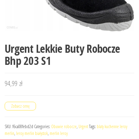
Urgent Lekkie Buty Robocze
Bhp 203 S1
94,99
zł
Zobacz cenę
SKU:
f6ca08febd2d
Categories:
Obuwie robocze
,
Urgent
Tags:
blaty kuchenne leroy
merlin
,
leroy merlin białystok
,
merlin leroy