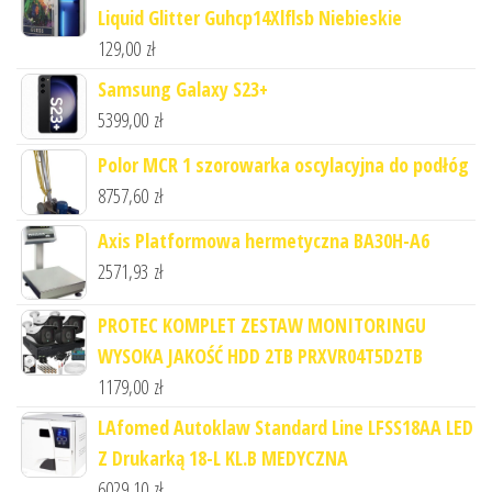
Liquid Glitter Guhcp14Xlflsb Niebieskie
129,00
zł
Samsung Galaxy S23+
5399,00
zł
Polor MCR 1 szorowarka oscylacyjna do podłóg
8757,60
zł
Axis Platformowa hermetyczna BA30H-A6
2571,93
zł
PROTEC KOMPLET ZESTAW MONITORINGU
WYSOKA JAKOŚĆ HDD 2TB PRXVR04T5D2TB
1179,00
zł
LAfomed Autoklaw Standard Line LFSS18AA LED
Z Drukarką 18-L KL.B MEDYCZNA
6029,10
zł