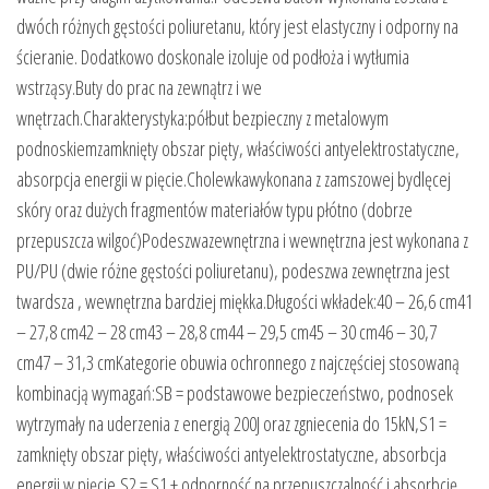
dwóch różnych gęstości poliuretanu, który jest elastyczny i odporny na
ścieranie. Dodatkowo doskonale izoluje od podłoża i wytłumia
wstrząsy.Buty do prac na zewnątrz i we
wnętrzach.Charakterystyka:półbut bezpieczny z metalowym
podnoskiemzamknięty obszar pięty, właściwości antyelektrostatyczne,
absorpcja energii w pięcie.Cholewkawykonana z zamszowej bydlęcej
skóry oraz dużych fragmentów materiałów typu płótno (dobrze
przepuszcza wilgoć)Podeszwazewnętrzna i wewnętrzna jest wykonana z
PU/PU (dwie różne gęstości poliuretanu), podeszwa zewnętrzna jest
twardsza , wewnętrzna bardziej miękka.Długości wkładek:40 – 26,6 cm41
– 27,8 cm42 – 28 cm43 – 28,8 cm44 – 29,5 cm45 – 30 cm46 – 30,7
cm47 – 31,3 cmKategorie obuwia ochronnego z najczęściej stosowaną
kombinacją wymagań:SB = podstawowe bezpieczeństwo, podnosek
wytrzymały na uderzenia z energią 200J oraz zgniecenia do 15kN,S1 =
zamknięty obszar pięty, właściwości antyelektrostatyczne, absorbcja
energii w pięcie,S2 = S1 + odporność na przepuszczalność i absorbcję