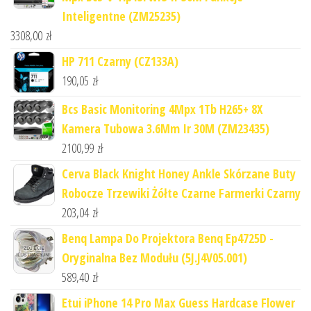
Inteligentne (ZM25235)
3308,00
zł
HP 711 Czarny (CZ133A)
190,05
zł
Bcs Basic Monitoring 4Mpx 1Tb H265+ 8X
Kamera Tubowa 3.6Mm Ir 30M (ZM23435)
2100,99
zł
Cerva Black Knight Honey Ankle Skórzane Buty
Robocze Trzewiki Żółte Czarne Farmerki Czarny
203,04
zł
Benq Lampa Do Projektora Benq Ep4725D -
Oryginalna Bez Modułu (5J.J4V05.001)
589,40
zł
Etui iPhone 14 Pro Max Guess Hardcase Flower