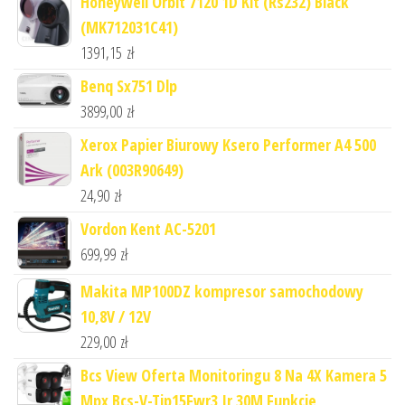
Honeywell Orbit 7120 1D Kit (Rs232) Black
(MK712031C41)
1391,15
zł
Benq Sx751 Dlp
3899,00
zł
Xerox Papier Biurowy Ksero Performer A4 500
Ark (003R90649)
24,90
zł
Vordon Kent AC-5201
699,99
zł
Makita MP100DZ kompresor samochodowy
10,8V / 12V
229,00
zł
Bcs View Oferta Monitoringu 8 Na 4X Kamera 5
Mpx Bcs-V-Tip15Fwr3 Ir 30M Funkcje