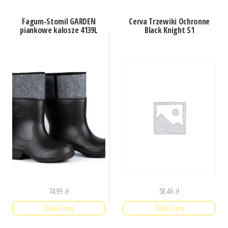
Fagum-Stomil GARDEN
Cerva Trzewiki Ochronne
piankowe kalosze 4139L
Black Knight S1
74,99
zł
58,46
zł
Zobacz cenę
Zobacz cenę