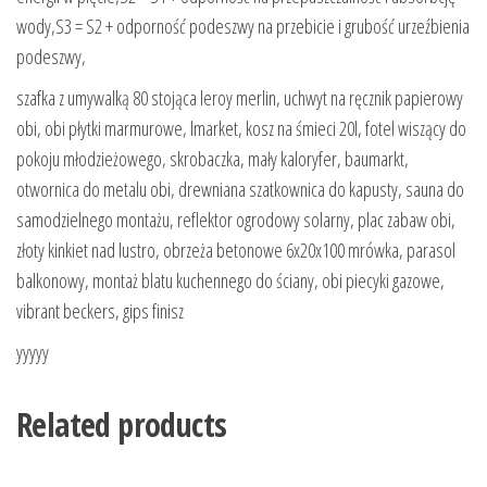
wody,S3 = S2 + odporność podeszwy na przebicie i grubość urzeźbienia
podeszwy,
szafka z umywalką 80 stojąca leroy merlin, uchwyt na ręcznik papierowy
obi, obi płytki marmurowe, lmarket, kosz na śmieci 20l, fotel wiszący do
pokoju młodzieżowego, skrobaczka, mały kaloryfer, baumarkt,
otwornica do metalu obi, drewniana szatkownica do kapusty, sauna do
samodzielnego montażu, reflektor ogrodowy solarny, plac zabaw obi,
złoty kinkiet nad lustro, obrzeża betonowe 6x20x100 mrówka, parasol
balkonowy, montaż blatu kuchennego do ściany, obi piecyki gazowe,
vibrant beckers, gips finisz
yyyyy
Related products