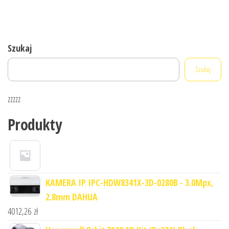
Szukaj
Szukaj
zzzzz
Produkty
KAMERA IP IPC-HDW8341X-3D-0280B - 3.0Mpx,
2.8mm DAHUA
4012,26
zł