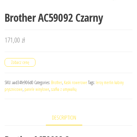
Brother AC59092 Czarny
171,00
zł
Zobacz cenę
SKU:
aad34fe906d0
Categories:
Brother
,
Kaski rowerowe
Tags:
leroy merlin kabiny
prysznicowe
,
panele winylowe
,
szafka z umywalką
DESCRIPTION