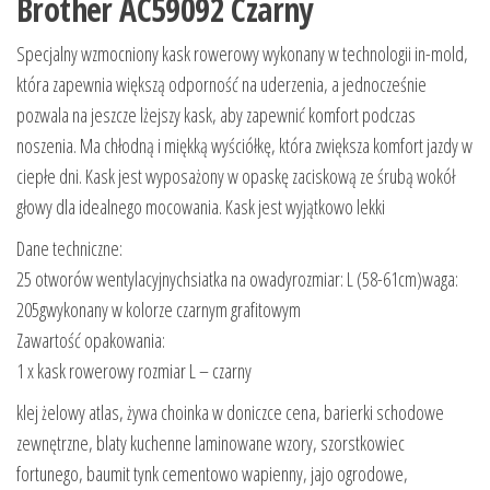
Brother AC59092 Czarny
Specjalny wzmocniony kask rowerowy wykonany w technologii in-mold,
która zapewnia większą odporność na uderzenia, a jednocześnie
pozwala na jeszcze lżejszy kask, aby zapewnić komfort podczas
noszenia. Ma chłodną i miękką wyściółkę, która zwiększa komfort jazdy w
ciepłe dni. Kask jest wyposażony w opaskę zaciskową ze śrubą wokół
głowy dla idealnego mocowania. Kask jest wyjątkowo lekki
Dane techniczne:
25 otworów wentylacyjnychsiatka na owadyrozmiar: L (58-61cm)waga:
205gwykonany w kolorze czarnym grafitowym
Zawartość opakowania:
1 x kask rowerowy rozmiar L – czarny
klej żelowy atlas, żywa choinka w doniczce cena, barierki schodowe
zewnętrzne, blaty kuchenne laminowane wzory, szorstkowiec
fortunego, baumit tynk cementowo wapienny, jajo ogrodowe,