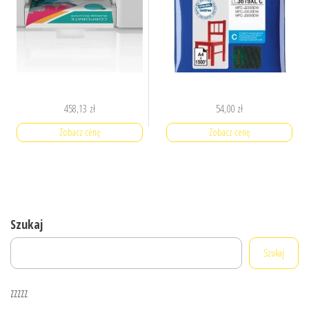
458,13
zł
54,00
zł
Zobacz cenę
Zobacz cenę
Szukaj
Szukaj
zzzzz