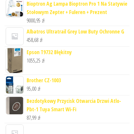
Bioptron Ag Lampa Bioptron Pro 1 Na Statywie
Stołowym Zepter + Fuleren + Prezent
9000,95
zł
Albatros Ultratrail Grey Low Buty Ochronne G
458,68
zł
Epson T9732 Błękitny
1055,25
zł
Brother CZ-1003
95,00
zł
Bezdotykowy Przycisk Otwarcia Drzwi Atlo-
Pbt-1 Tuya Smart Wi-Fi
87,99
zł