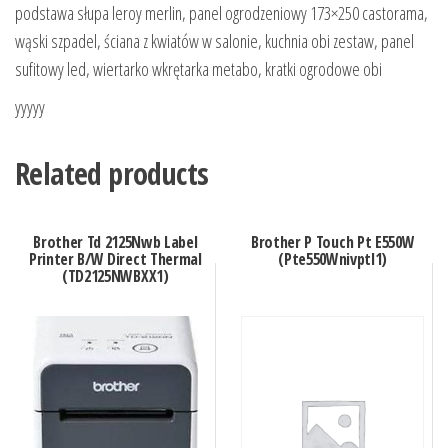
podstawa słupa leroy merlin, panel ogrodzeniowy 173×250 castorama,
wąski szpadel, ściana z kwiatów w salonie, kuchnia obi zestaw, panel
sufitowy led, wiertarko wkrętarka metabo, kratki ogrodowe obi
yyyyy
Related products
Brother Td 2125Nwb Label
Brother P Touch Pt E550W
Printer B/W Direct Thermal
(Pte550Wnivptl1)
(TD2125NWBXX1)