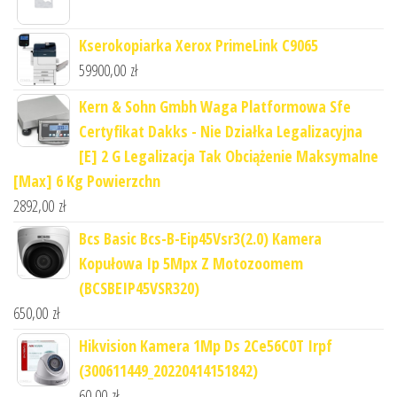
Kserokopiarka Xerox PrimeLink C9065
59900,00
zł
Kern & Sohn Gmbh Waga Platformowa Sfe
Certyfikat Dakks - Nie Działka Legalizacyjna
[E] 2 G Legalizacja Tak Obciążenie Maksymalne
[Max] 6 Kg Powierzchn
2892,00
zł
Bcs Basic Bcs-B-Eip45Vsr3(2.0) Kamera
Kopułowa Ip 5Mpx Z Motozoomem
(BCSBEIP45VSR320)
650,00
zł
Hikvision Kamera 1Mp Ds 2Ce56C0T Irpf
(300611449_20220414151842)
60,00
zł