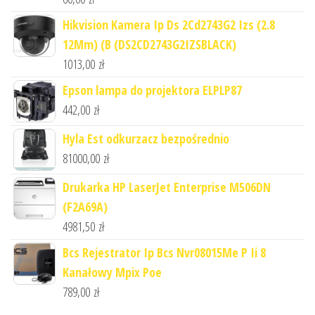
Hikvision Kamera Ip Ds 2Cd2743G2 Izs (2.8
12Mm) (B (DS2CD2743G2IZSBLACK)
1013,00
zł
Epson lampa do projektora ELPLP87
442,00
zł
Hyla Est odkurzacz bezpośrednio
81000,00
zł
Drukarka HP LaserJet Enterprise M506DN
(F2A69A)
4981,50
zł
Bcs Rejestrator Ip Bcs Nvr08015Me P Ii 8
Kanałowy Mpix Poe
789,00
zł