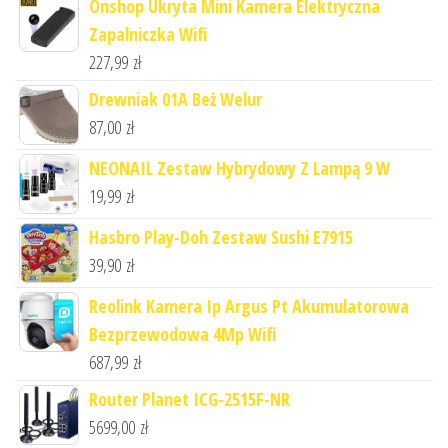
Onshop Ukryta Mini Kamera Elektryczna
Zapalniczka Wifi
227,99
zł
Drewniak 01A Beż Welur
87,00
zł
NEONAIL Zestaw Hybrydowy Z Lampą 9 W
19,99
zł
Hasbro Play-Doh Zestaw Sushi E7915
39,90
zł
Reolink Kamera Ip Argus Pt Akumulatorowa
Bezprzewodowa 4Mp Wifi
687,99
zł
Router Planet ICG-2515F-NR
5699,00
zł