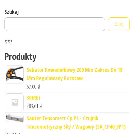
Szukaj
Szukaj
zzzzz
Produkty
Sekator Kowadełkowy 200 Mm Zakres Do 18
Mm Regulowany Rozstaw
67,00
zł
30IRE)
283,61
zł
Sauter Tensometr Cp P1 - Czujnik
Tensometryczny Siły / Wagowy (SA_CP40_3P1)