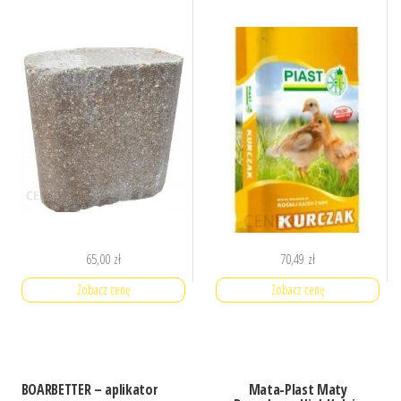
65,00
zł
70,49
zł
Zobacz cenę
Zobacz cenę
BOARBETTER – aplikator
Mata-Plast Maty