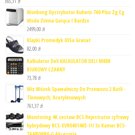
365,31
zł
Wonbong Dystrybutor Ruhens 760 Plus Zg Eg
Woda Zimna Gorąca I Bardzo
2499,00
zł
Klapki Promedyk 03Sa Granat
82,00
zł
Kalkulator Deli KALKULATOR DELI M888
BIUROWY CZARNY
73,78
zł
Wiz Wózek Spawalniczy Do Przewozu 2 Butli -
Tlenowych, Acetylenowych
761,37
zł
Monitoring 4K zestaw BCS Rejestrator cyfrowy
hybrydowy BCS-XVR04014KE-III 3x Kamer BCS-
TA48VWR6-G Akcesoria