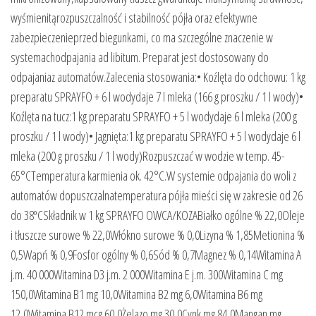
wyśmienitąrozpuszczalność i stabilność pójła oraz efektywne
zabezpieczenieprzed biegunkami, co ma szczególne znaczenie w
systemachodpajania ad libitum. Preparat jest dostosowany do
odpajaniaz automatów.Zalecenia stosowania:• Koźlęta do odchowu: 1 kg
preparatu SPRAYFO + 6 l wodydaje 7 l mleka (166 g proszku / 1 l wody)•
Koźlęta na tucz:1 kg preparatu SPRAYFO + 5 l wodydaje 6 l mleka (200 g
proszku / 1 l wody)• Jagnięta:1 kg preparatu SPRAYFO + 5 l wodydaje 6 l
mleka (200 g proszku / 1 l wody)Rozpuszczać w wodzie w temp. 45-
65°CTemperatura karmienia ok. 42°C.W systemie odpajania do woli z
automatów dopuszczalnatemperatura pójła mieści się w zakresie od 26
do 38ºCSkładnik w 1 kg SPRAYFO OWCA/KOZABiałko ogólne % 22,0Oleje
i tłuszcze surowe % 22,0Włókno surowe % 0,0Lizyna % 1,85Metionina %
0,5Wapń % 0,9Fosfor ogólny % 0,6Sód % 0,7Magnez % 0,14Witamina A
j.m. 40 000Witamina D3 j.m. 2 000Witamina E j.m. 300Witamina C mg
150,0Witamina B1 mg 10,0Witamina B2 mg 6,0Witamina B6 mg
12,0Witamina B12 mcg 60,0Żelazo mg 30,0Cynk mg 84,0Mangan mg