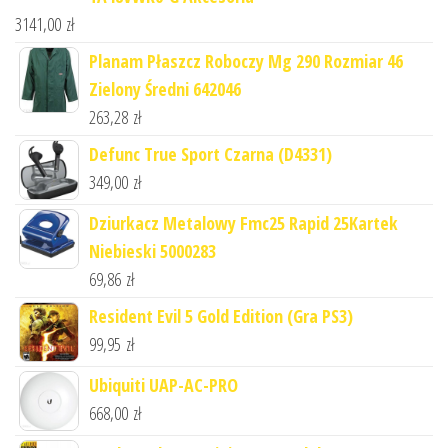
3141,00
zł
Planam Płaszcz Roboczy Mg 290 Rozmiar 46
Zielony Średni 642046
263,28
zł
Defunc True Sport Czarna (D4331)
349,00
zł
Dziurkacz Metalowy Fmc25 Rapid 25Kartek
Niebieski 5000283
69,86
zł
Resident Evil 5 Gold Edition (Gra PS3)
99,95
zł
Ubiquiti UAP-AC-PRO
668,00
zł