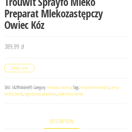
Trouwit Sprayfo Mleko
Preparat Mlekozastępczy
Owiec Kóz
389,99
zł
Zobacz cenę
SKU:
342f944de695
Category:
Hodowla zwierząt
Tags:
leroy merlin kłodzko
,
leroy
merlin lublin
,
ogrodzenie panelowe
,
płytki leroy merlin
DESCRIPTION