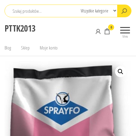
Przejdź
do
treści
PTTK2013
0
Menu
Blog
Sklep
Moje konto