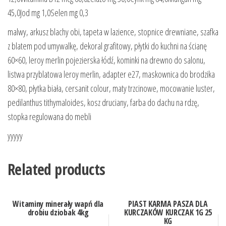
45,0Jod mg 1,0Selen mg 0,3
malwy, arkusz blachy obi, tapeta w lazience, stopnice drewniane, szafka
z blatem pod umywalkę, dekoral grafitowy, płytki do kuchni na ścianę
60×60, leroy merlin pojezierska łódź, kominki na drewno do salonu,
listwa przyblatowa leroy merlin, adapter e27, maskownica do brodzika
80×80, płytka biała, cersanit colour, maty trzcinowe, mocowanie luster,
pedilanthus tithymaloides, kosz druciany, farba do dachu na rdzę,
stopka regulowana do mebli
yyyyy
Related products
Witaminy minerały wapń dla
PIAST KARMA PASZA DLA
drobiu dziobak 4kg
KURCZAKÓW KURCZAK 1G 25
KG