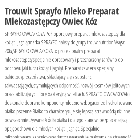
Trouwit Sprayfo Mleko Preparat
Mlekozastępczy Owiec Kóz
SPRAYFO OWCA/KOZA Pełnoporcjowy preparat mlekozastępczy dla
koźląt i jagniątmarka SPRAYFO należy do grupy trouw nutrition Waga:
20kgSPRAYFO OWCA/KOZA to profesjonalny preparat
mlekozastępczyspecjalnie opracowany i przeznaczony zarówno do
odchowu jaki tuczu koźląt i jagniąt. Preparat zawiera specjalny
pakietbezpieczeństwa, składający się z substancji
zakwaszających,stymulujących odporność, rozwój kosmków jelitowych
orazstabilizujących florę bakteryjną w jelitach. SPRAYFO OWCA/KOZAto
doskonale dobrane komponenty mleczne wzbogaconeo hydrolizowane
białko pszenne.Białko to charakteryzuje się lepszą strawnością niż inne
powszechnieużywane źródła białka i dlatego stanowi bezpieczniejszą
opcjęodchowu dla młodych koźląt i jagniąt. Specjalnie
mikronizowany,kapsułowany tłuszcz gwarantuje maksymalną strawność,