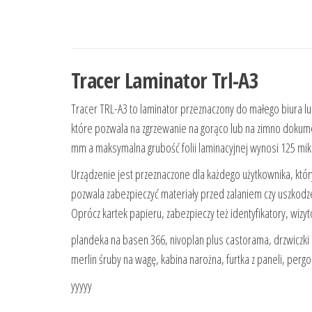
Tracer Laminator Trl-A3
Tracer TRL-A3 to laminator przeznaczony do małego biura l
które pozwala na zgrzewanie na gorąco lub na zimno dok
mm a maksymalna grubość folii laminacyjnej wynosi 125 mi
Urządzenie jest przeznaczone dla każdego użytkownika, któ
pozwala zabezpieczyć materiały przed zalaniem czy uszkodz
Oprócz kartek papieru, zabezpieczy też identyfikatory, wizyt
plandeka na basen 366, nivoplan plus castorama, drzwiczki
merlin śruby na wagę, kabina narożna, furtka z paneli, pergol
yyyyy