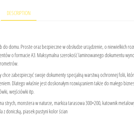
DESCRIPTION
ub do domu. Proste oraz bezpieczne w obsłudze urządzenie, o niewielkich roz
umentów o formacie A3. Maksymalna szerokość laminowanego dokumentu wyno
krometrów.
ry chce zabezpieczyć swoje dokumenty specjalną warstwą ochronnej folii, któ
eniem. Dlatego właśnie jest doskonałym rozwiązaniem także do małego bizne
ówki, wejściówki itp.
 na strych, monstera w naturze, markiza tarasowa 300×200, katownik metalowy
a z doniczką, piasek pustyni kolor ścian