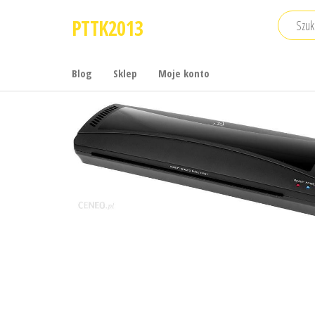
Przejdź
PTTK2013
do
treści
Blog
Sklep
Moje konto