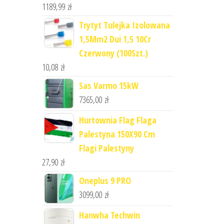
1189,99
zł
Trytyt Tulejka Izolowana
1,5Mm2 Dui 1,5 10Cr
Czerwony (100Szt.)
10,08
zł
Sas Varmo 15kW
7365,00
zł
Hurtownia Flag Flaga
Palestyna 150X90 Cm
Flagi Palestyny
27,90
zł
Oneplus 9 PRO
3099,00
zł
Hanwha Techwin