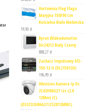
Hurtownia Flag Flaga
Maryjna 150X90 Cm
Kościelna Biało Niebieska
ator
19,90
zł
Byron Wideodomofon
Dic24312 Biały Czarny
888,27
zł
Zasilacz Impulsowy Dl2-
150-12-U (DL215012U)
196,99
zł
Hikvision Kamera Ip Ds
2Cd2H86G2T Izs (2.8
12Mm) (C)
(DS2CD2H86G2TIZS2812MMC)