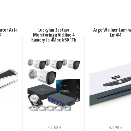
ator Arta
Luckylan Zestaw
Argo Wallner Lamin
3
Monitoringu Vidiline 4
Lm441
Kamery Ip 4Mpx Ir50 1Tb
1900,00
zł
477,90
zł