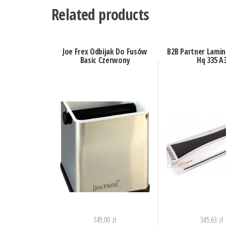
Related products
Joe Frex Odbijak Do Fusów
B2B Partner Lamin
Basic Czerwony
Hq 335 A
149,00
zł
345,63
zł