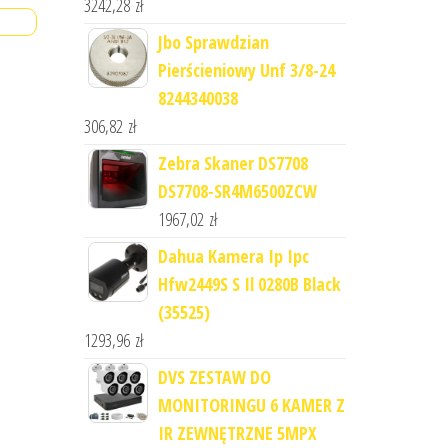
3242,28
zł
Jbo Sprawdzian
Pierścieniowy Unf 3/8-24
8244340038
306,82
zł
Zebra Skaner DS7708
DS7708-SR4M6500ZCW
1967,02
zł
Dahua Kamera Ip Ipc
Hfw2449S S Il 0280B Black
(35525)
1293,96
zł
DVS ZESTAW DO
MONITORINGU 6 KAMER Z
IR ZEWNĘTRZNE 5MPX