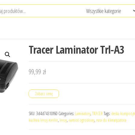
Tracer Laminator Trl-A3
99,99
zł
Zobacz cenę
SKU:
3d4d74310f60
Categories:
Laminatory
,
TRACER
Tags:
deska kompozy
kuchnia leroy merlin
,
leroy
,
namiot ogrodowy
,
rura do klimatyzatora