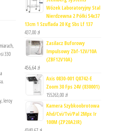
Wózek Laboratoryjny Stal
Nierdzewna 2 Półki 54x37
13cm 1 Szuflada 20 Kg Sbs Lf 137
437,00
zł
Zasilacz Buforowy
miarach,
Impulsowy Zbf-12V/10A
si 330
(ZBF12V10A)
456,64
zł
ra
Axis 0830-001 Q8742-E
su.
Zoom 30 Fps 24V (830001)
155263,00
zł
, leroy
Kamera Szybkoobrotowa
Ahd/Cvi/Tvi/Pal 2Mpx Ir
100M (ZP20A2IR)
4340,67
zł