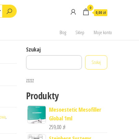
0
0,00 zł
Blog
Sklep
Moje konto
Szukaj
Szukaj
zzzzz
Produkty
Mesoestetic Mesofiller
towa
,
Global 1ml
259,00
zł
Steinberg Systems