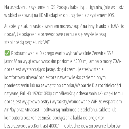
Na urządzeniu z systemem IOS:Podłącz kabel typu Lightning (nie wchodzi
w skład zestawu) na HDMl adapter do urządzenia z systemem IOS.
Adaptery z takim zastosowaniem możesz kupić na innych aukcjach.Warto
dodać, że połączenie przewodowe cechuje się zwykle lepszą
stabilnością sygnału niż WiFi.
Podsumowanie. Dlaczego warto wybrać właśnie Zenwire S5 ?
Jasność na wyjątkowo wysokim poziomie 4500 lm, lampa o mocy 70W-
obraz jest wystarczająco jasny, dzięki czemu jesteś w stanie
komfortowo używać projektora nawet w lekko zaciemnionym
pomieszczeniu lub na zewnątrz po zmorku,Wsparcie Dla rozdzielczości
natywnej Full HD 1920x1080p z możliwością odtwarzania 4K- dzięki temu
obraz jest wyjątkowo ostry i wyrazisty,Wbudowane WiFi ze wsparciem
AirPlay oraz Miracast – odtwarzaj multimedia z telefonu, tableta lub
komputera bez konieczności podłączania kabla do projektor
bezprzewodowo,Kontrast 4000:1 – dokładne odwzorowanie kolorów