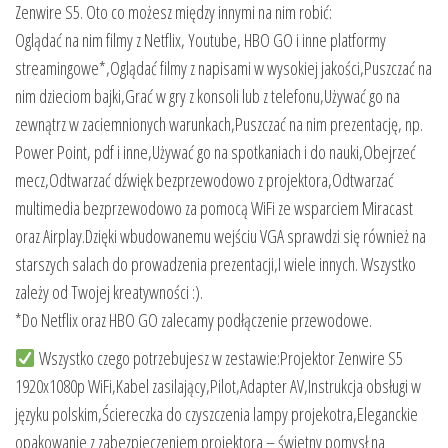
Zenwire S5. Oto co możesz między innymi na nim robić:
Oglądać na nim filmy z Netflix, Youtube, HBO GO i inne platformy
streamingowe*,Oglądać filmy z napisami w wysokiej jakości,Puszczać na
nim dzieciom bajki,Grać w gry z konsoli lub z telefonu,Używać go na
zewnątrz w zaciemnionych warunkach,Puszczać na nim prezentację, np.
Power Point, pdf i inne,Używać go na spotkaniach i do nauki,Obejrzeć
mecz,Odtwarzać dźwięk bezprzewodowo z projektora,Odtwarzać
multimedia bezprzewodowo za pomocą WiFi ze wsparciem Miracast
oraz Airplay.Dzięki wbudowanemu wejściu VGA sprawdzi się również na
starszych salach do prowadzenia prezentacji,I wiele innych. Wszystko
zależy od Twojej kreatywności :).
*Do Netflix oraz HBO GO zalecamy podłączenie przewodowe.
Wszystko czego potrzebujesz w zestawie:Projektor Zenwire S5
1920x1080p WiFi,Kabel zasilający,Pilot,Adapter AV,Instrukcja obsługi w
języku polskim,Ściereczka do czyszczenia lampy projekotra,Eleganckie
opakowanie z zabezpieczeniem projektora – świetny pomysł na