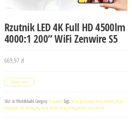
Rzutnik LED 4K Full HD 4500lm
4000:1 200” WiFi Zenwire S5
669,97
zł
Zobacz cenę
SKU:
dc19bddbba86
Category:
Projektory
Tags:
drzwi przesuwne leroy merlin
,
drzwi
wejściowe do domu
,
ler
,
leroy merlin ekogroszek
,
panele leroy merlin