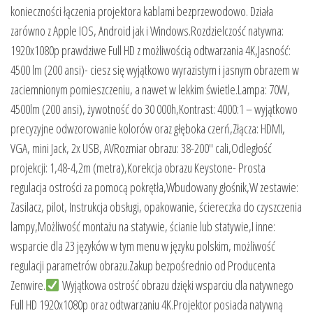
konieczności łączenia projektora kablami bezprzewodowo. Działa
zarówno z Apple IOS, Android jak i Windows.Rozdzielczość natywna:
1920x1080p prawdziwe Full HD z możliwością odtwarzania 4K,Jasność:
4500 lm (200 ansi)- ciesz się wyjątkowo wyrazistym i jasnym obrazem w
zaciemnionym pomieszczeniu, a nawet w lekkim świetle.Lampa: 70W,
4500lm (200 ansi), żywotność do 30 000h,Kontrast: 4000:1 – wyjątkowo
precyzyjne odwzorowanie kolorów oraz głęboka czerń,Złącza: HDMI,
VGA, mini Jack, 2x USB, AVRozmiar obrazu: 38-200″ cali,Odległość
projekcji: 1,48-4,2m (metra),Korekcja obrazu Keystone- Prosta
regulacja ostrości za pomocą pokrętła,Wbudowany głośnik,W zestawie:
Zasilacz, pilot, Instrukcja obsługi, opakowanie, ściereczka do czyszczenia
lampy,Możliwość montażu na statywie, ścianie lub statywie,I inne:
wsparcie dla 23 języków w tym menu w języku polskim, możliwość
regulacji parametrów obrazu.Zakup bezpośrednio od Producenta
Zenwire.
Wyjątkowa ostrość obrazu dzięki wsparciu dla natywnego
Full HD 1920x1080p oraz odtwarzaniu 4K.Projektor posiada natywną