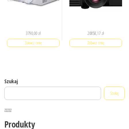
3790,00
zł
20858,17
zł
Zobacz cenę
Zobacz cenę
Szukaj
Szukaj
zzzzz
Produkty