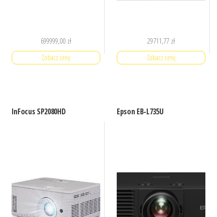
699999,00
zł
29711,77
zł
Zobacz cenę
Zobacz cenę
InFocus SP2080HD
Epson EB-L735U