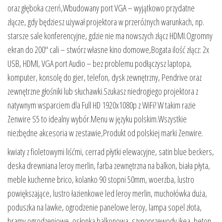
oraz głęboka czerń,Wbudowany port VGA – wyjątkowo przydatne
złącze, gdy będziesz używał projektora w przeróżnych warunkach, np.
starsze sale konferencyjne, gdzie nie ma nowszych złącz HDMI.Ogromny
ekran do 200″ cali – stwórz własne kino domowe,Bogata ilość złącz: 2x
USB, HDMI, VGA port Audio – bez problemu podłączysz laptopa,
komputer, konsolę do gier, telefon, dysk zewnętrzny, Pendrive oraz
zewnętrzne głośniki lub słuchawki.Szukasz niedrogiego projektora z
natywnym wsparciem dla Full HD 1920x1080p z WiFi? W takim razie
Zenwire S5 to idealny wybór.Menu w języku polskim.Wszystkie
niezbędne akcesoria w zestawie,Produkt od polskiej marki Zenwire.
kwiaty z fioletowymi liśćmi, cerrad płytki elewacyjne, satin blue beckers,
deska drewniana leroy merlin, farba zewnętrzna na balkon, biała płyta,
meble kuchenne brico, kolanko 90 stopni 50mm, woerzba, lustro
powiększające, lustro łazienkowe led leroy merlin, muchołówka duża,
poduszka na lawke, ogrodzenie panelowe leroy, lampa sopel złota,
bramy ogrodzeniowe, osłonka balkonowa, szynoprzewody ikea, beton