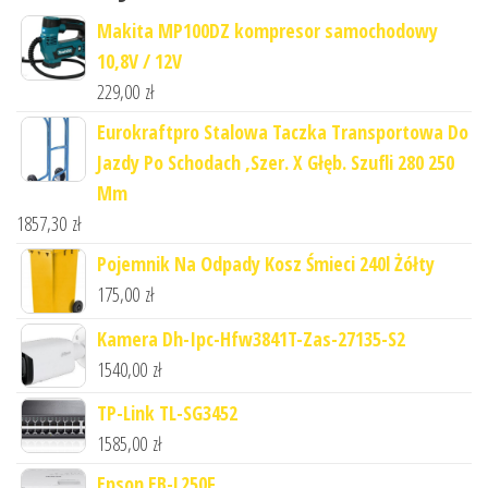
Makita MP100DZ kompresor samochodowy
10,8V / 12V
229,00
zł
Eurokraftpro Stalowa Taczka Transportowa Do
Jazdy Po Schodach ,Szer. X Głęb. Szufli 280 250
Mm
1857,30
zł
Pojemnik Na Odpady Kosz Śmieci 240l Żółty
175,00
zł
Kamera Dh-Ipc-Hfw3841T-Zas-27135-S2
1540,00
zł
TP-Link TL-SG3452
1585,00
zł
Epson EB-L250F