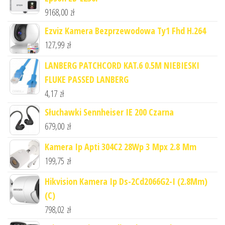
9168,00
zł
Ezviz Kamera Bezprzewodowa Ty1 Fhd H.264
127,99
zł
LANBERG PATCHCORD KAT.6 0.5M NIEBIESKI
FLUKE PASSED LANBERG
4,17
zł
Słuchawki Sennheiser IE 200 Czarna
679,00
zł
Kamera Ip Apti 304C2 28Wp 3 Mpx 2.8 Mm
199,75
zł
Hikvision Kamera Ip Ds-2Cd2066G2-I (2.8Mm)
(C)
798,02
zł