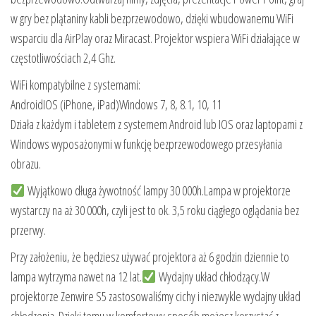
w gry bez plątaniny kabli bezprzewodowo, dzięki wbudowanemu WiFi
wsparciu dla AirPlay oraz Miracast. Projektor wspiera WiFi działające w
częstotliwościach 2,4 Ghz.
WiFi kompatybilne z systemami:
AndroidIOS (iPhone, iPad)Windows 7, 8, 8.1, 10, 11
Działa z każdym i tabletem z systemem Android lub IOS oraz laptopami z
Windows wyposażonymi w funkcję bezprzewodowego przesyłania
obrazu.
Wyjątkowo długa żywotność lampy 30 000h.Lampa w projektorze
wystarczy na aż 30 000h, czyli jest to ok. 3,5 roku ciągłego oglądania bez
przerwy.
Przy założeniu, że będziesz używać projektora aż 6 godzin dziennie to
lampa wytrzyma nawet na 12 lat.
Wydajny układ chłodzący.W
projektorze Zenwire S5 zastosowaliśmy cichy i niezwykle wydajny układ
chłodzenia. Dzięki temu w komfortowy sposób możesz korzystać z