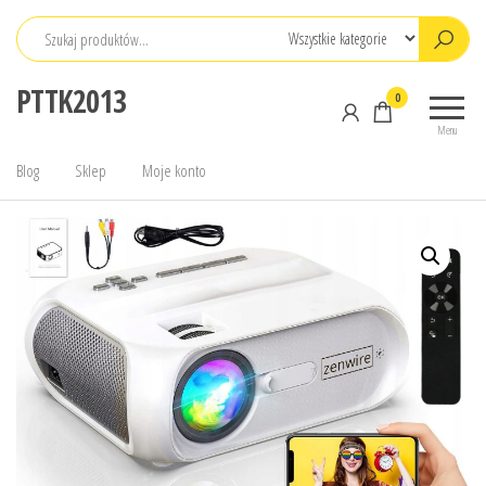
Przejdź
do
treści
PTTK2013
0
Menu
Blog
Sklep
Moje konto