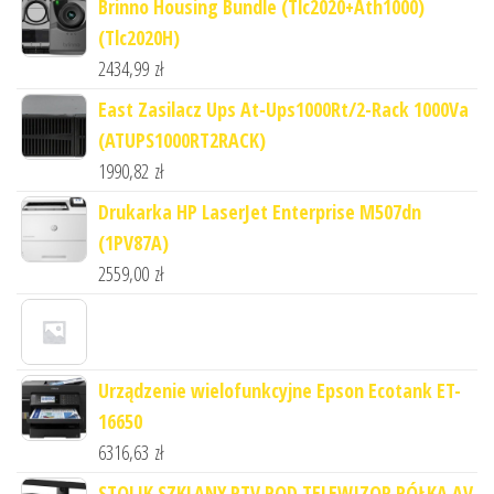
Brinno Housing Bundle (Tlc2020+Ath1000)
(Tlc2020H)
2434,99
zł
East Zasilacz Ups At-Ups1000Rt/2-Rack 1000Va
(ATUPS1000RT2RACK)
1990,82
zł
Drukarka HP LaserJet Enterprise M507dn
(1PV87A)
2559,00
zł
Urządzenie wielofunkcyjne Epson Ecotank ET-
16650
6316,63
zł
STOLIK SZKLANY RTV POD TELEWIZOR PÓŁKA AV