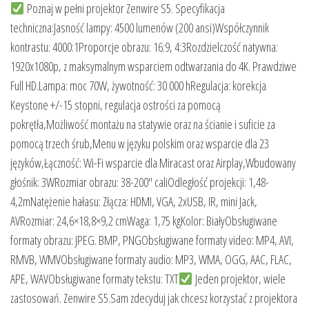
Poznaj w pełni projektor Zenwire S5. Specyfikacja
techniczna:Jasność lampy: 4500 lumenów (200 ansi)Współczynnik
kontrastu: 4000:1Proporcje obrazu: 16:9, 4:3Rozdzielczość natywna:
1920x1080p, z maksymalnym wsparciem odtwarzania do 4K. Prawdziwe
Full HD.Lampa: moc 70W, żywotność: 30 000 hRegulacja: korekcja
Keystone +/-15 stopni, regulacja ostrości za pomocą
pokrętła,Możliwość montażu na statywie oraz na ścianie i suficie za
pomocą trzech śrub,Menu w języku polskim oraz wsparcie dla 23
języków,Łączność: Wi-Fi wsparcie dla Miracast oraz Airplay,Wbudowany
głośnik: 3WRozmiar obrazu: 38-200″ caliOdległość projekcji: 1,48-
4,2mNatężenie hałasu: Złącza: HDMI, VGA, 2xUSB, IR, mini Jack,
AVRozmiar: 24,6×18,8×9,2 cmWaga: 1,75 kgKolor: BiałyObsługiwane
formaty obrazu: JPEG. BMP, PNGObsługiwane formaty video: MP4, AVI,
RMVB, WMVObsługiwane formaty audio: MP3, WMA, OGG, AAC, FLAC,
APE, WAVObsługiwane formaty tekstu: TXT
Jeden projektor, wiele
zastosowań. Zenwire S5.Sam zdecyduj jak chcesz korzystać z projektora