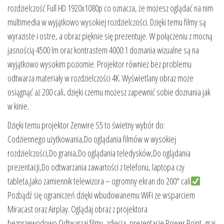
rozdzielczość Full HD 1920x1080p co oznacza, że możesz oglądać na nim
multimedia w wyjątkowo wysokiej rozdzielczości. Dzięki temu filmy są
wyraziste i ostre, a obraz pięknie się prezentuje. W połączeniu z mocną
jasnością 4500 lm oraz kontrastem 4000:1 doznania wizualne są na
wyjątkowo wysokim poziomie. Projektor również bez problemu
odtwarza materiały w rozdzielczości 4K. Wyświetlany obraz może
osiągnąć aż 200 cali, dzięki czemu możesz zapewnić sobie doznania jak
w kinie.
Dzięki temu projektor Zenwire S5 to świetny wybór do:
Codziennego użytkowania,Do oglądania filmów w wysokiej
rozdzielczości,Do grania,Do oglądania teledysków,Do oglądania
prezentacji,Do odtwarzania zawartości z telefonu, laptopa czy
tableta,Jako zamiennik telewizora – ogromny ekran do 200″ cali
Pozbądź się ograniczeń dzięki wbudowanemu WiFi ze wsparciem
Miracast oraz Airplay. Oglądaj obraz z projektora
bezprzewodowo.Odtwarzaj filmy, zdjęcia, prezentacje Power Point, graj