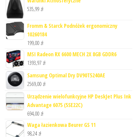
Warunki Atmosferyczne
535,99
zł
Fromm & Starck Podnóżek ergonomiczny
10260184
199,00
zł
MSI Radeon RX 6600 MECH 2X 8GB GDDR6
1393,97
zł
Samsung Optimal Dry DV90T5240AE
2569,00
zł
Urządzenie wielofunkcyjne HP DeskJet Plus Ink
Advantage 6075 (5SE22C)
694,00
zł
Waga łazienkowa Beurer GS 11
98,24
zł