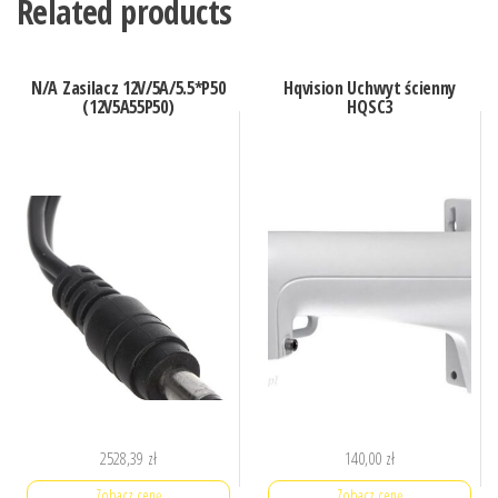
Related products
N/A Zasilacz 12V/5A/5.5*P50
Hqvision Uchwyt ścienny
(12V5A55P50)
HQSC3
2528,39
zł
140,00
zł
Zobacz cenę
Zobacz cenę