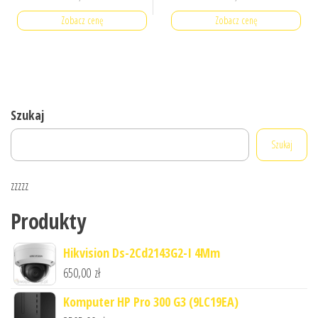
Zobacz cenę
Zobacz cenę
Szukaj
Szukaj
zzzzz
Produkty
Hikvision Ds-2Cd2143G2-I 4Mm
650,00
zł
Komputer HP Pro 300 G3 (9LC19EA)