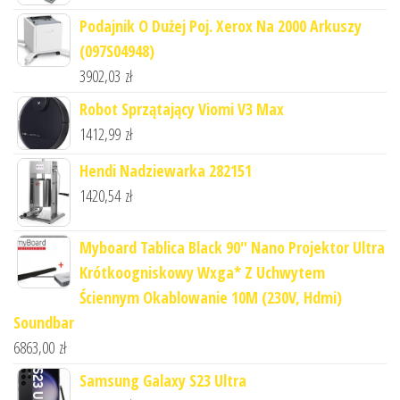
Podajnik O Dużej Poj. Xerox Na 2000 Arkuszy
(097S04948)
3902,03
zł
Robot Sprzątający Viomi V3 Max
1412,99
zł
Hendi Nadziewarka 282151
1420,54
zł
Myboard Tablica Black 90" Nano Projektor Ultra
Krótkoogniskowy Wxga* Z Uchwytem
Ściennym Okablowanie 10M (230V, Hdmi)
Soundbar
6863,00
zł
Samsung Galaxy S23 Ultra