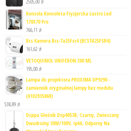
2505,00
zł
Konsola Konsoleta Fryzjerska Lustro Led
170X70 Pro
766,11
zł
Bcs Kamera Bcs-Ta25Fsr4 (BCSTA25FSR4)
161,62
zł
VETOQUINOL UNIFERON 200 ML
195,00
zł
Lampa do projektora PROXIMA DP9290 -
zamiennik oryginalnej lampy bez modułu
(6102935868)
538,89
zł
Dsppa Głośnik Dsp4053B, Czarny, Zwieszany
Dwudrożny 30W/100V, Ip66, Odporny Na