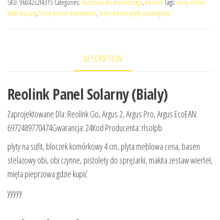
SKU:
96042c2f4315
Categories:
Akcesoria do monitoringu
,
Reolink
Tags:
leroy merlin
fotel wiszący
,
leroy merlin oświetlenie
,
leroy merlin płytki podłogowe
DESCRIPTION
Reolink Panel Solarny (Bialy)
Zaprojektowane Dla: Reolink Go, Argus 2, Argus Pro, Argus EcoEAN:
6972489770474Gwarancja: 24Kod Producenta: rlsolpb
plyty na sufit, bloczek komórkowy 4 cm, plyta meblowa cena, basen
stelazowy obi, obi czynne, pistolety do sprężarki, makita zestaw wierteł,
mięta pieprzowa gdzie kupić
yyyyy