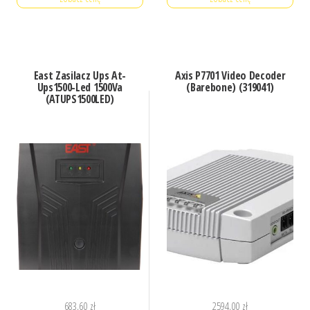
East Zasilacz Ups At-
Axis P7701 Video Decoder
Ups1500-Led 1500Va
(Barebone) (319041)
(ATUPS1500LED)
683,60
zł
2594,00
zł