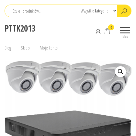
Przejdź
do
treści
PTTK2013
0
Menu
Blog
Sklep
Moje konto