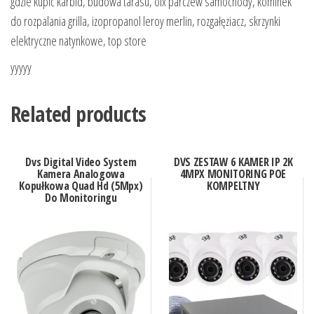
gdzie kupić karbid, budowa tarasu, olx parczew samochody, kominek
do rozpalania grilla, izopropanol leroy merlin, rozgałęziacz, skrzynki
elektryczne natynkowe, top store
yyyyy
Related products
Dvs Digital Video System
DVS ZESTAW 6 KAMER IP 2K
Kamera Analogowa
4MPX MONITORING POE
Kopułkowa Quad Hd (5Mpx)
KOMPELTNY
Do Monitoringu