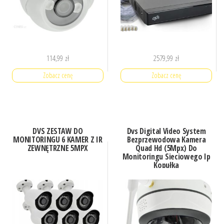
114,99
zł
2579,99
zł
Zobacz cenę
Zobacz cenę
DVS ZESTAW DO
Dvs Digital Video System
MONITORINGU 6 KAMER Z IR
Bezprzewodowa Kamera
ZEWNĘTRZNE 5MPX
Quad Hd (5Mpx) Do
Monitoringu Sieciowego Ip
Kopułka