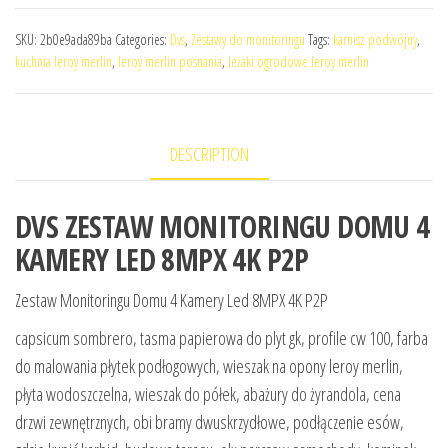
SKU:
2b0e9ada89ba
Categories:
Dvs
,
Zestawy do monitoringu
Tags:
karnisz podwójny
,
kuchnia leroy merlin
,
leroy merlin posnania
,
leżaki ogrodowe leroy merlin
DESCRIPTION
DVS ZESTAW MONITORINGU DOMU 4
KAMERY LED 8MPX 4K P2P
Zestaw Monitoringu Domu 4 Kamery Led 8MPX 4K P2P
capsicum sombrero, tasma papierowa do plyt gk, profile cw 100, farba
do malowania płytek podłogowych, wieszak na opony leroy merlin,
płyta wodoszczelna, wieszak do półek, abażury do żyrandola, cena
drzwi zewnętrznych, obi bramy dwuskrzydłowe, podłączenie esów,