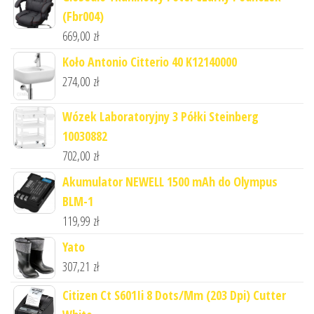
(Fbr004)
669,00
zł
Koło Antonio Citterio 40 K12140000
274,00
zł
Wózek Laboratoryjny 3 Półki Steinberg
10030882
702,00
zł
Akumulator NEWELL 1500 mAh do Olympus
BLM-1
119,99
zł
Yato
307,21
zł
Citizen Ct S601Ii 8 Dots/Mm (203 Dpi) Cutter