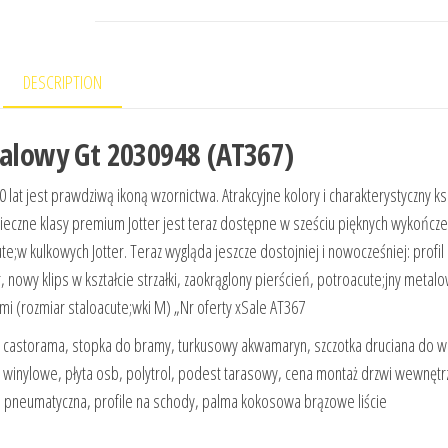
DESCRIPTION
talowy Gt 2030948 (AT367)
t jest prawdziwą ikoną wzornictwa. Atrakcyjne kolory i charakterystyczny ksz
 wieczne klasy premium Jotter jest teraz dostępne w sześciu pięknych wykończ
;w kulkowych Jotter. Teraz wygląda jeszcze dostojniej i nowocześniej: profil
nowy klips w kształcie strzałki, zaokrąglony pierścień, potroacute;jny metal
ami (rozmiar staloacute;wki M) „Nr oferty xSale AT367
 castorama, stopka do bramy, turkusowy akwamaryn, szczotka druciana do wi
winylowe, płyta osb, polytrol, podest tarasowy, cena montaż drzwi wewnętr
ka pneumatyczna, profile na schody, palma kokosowa brązowe liście