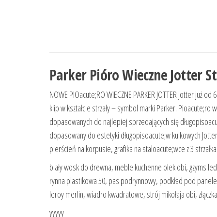
Parker Pióro Wieczne Jotter S
NOWE PIOacute;RO WIECZNE PARKER JOTTER Jotter już od 60 la
klip w kształcie strzały – symbol marki Parker. Pioacute;ro
dopasowanych do najlepiej sprzedających się długopisoacute
dopasowany do estetyki długopisoacute;w kulkowych Jotter, 
pierścień na korpusie, grafika na staloacute;wce z 3 strzałk
biały wosk do drewna, meble kuchenne olek obi, gzyms led
rynna plastikowa 50, pas podrynnowy, podkład pod panele 
leroy merlin, wiadro kwadratowe, strój mikołaja obi, złącz
yyyyy