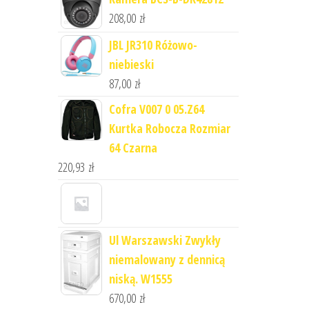
208,00
zł
JBL JR310 Różowo-
niebieski
87,00
zł
Cofra V007 0 05.Z64
Kurtka Robocza Rozmiar
64 Czarna
220,93
zł
Ul Warszawski Zwykły
niemalowany z dennicą
niską. W1555
670,00
zł