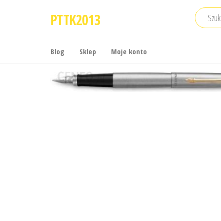
Przejdź
PTTK2013
do
treści
Blog
Sklep
Moje konto