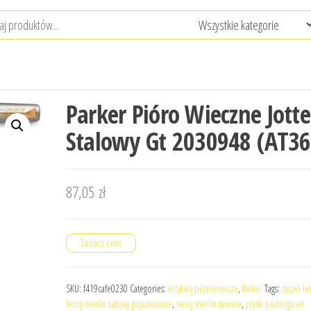
Parker Pióro Wieczne Jotte
Stalowy Gt 2030948 (AT36
87,05
zł
Zobacz cenę
SKU:
f419cafe0230
Categories:
Artykuły piśmiennicze
,
Parker
Tags:
drzwi le
leroy merlin kabiny prysznicowe
,
leroy merlin tarnów
,
płytki podłogowe