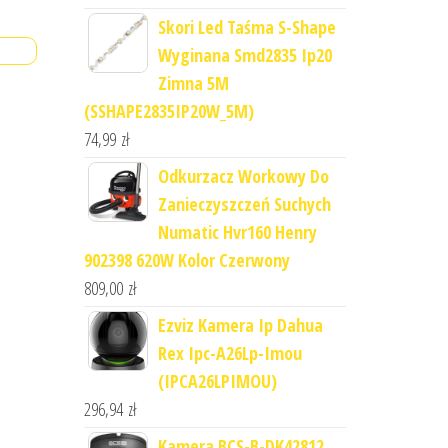
Skori Led Taśma S-Shape
Wyginana Smd2835 Ip20
Zimna 5M
(SSHAPE2835IP20W_5M)
74,99
zł
Odkurzacz Workowy Do
Zanieczyszczeń Suchych
Numatic Hvr160 Henry
902398 620W Kolor Czerwony
809,00
zł
Ezviz Kamera Ip Dahua
Rex Ipc-A26Lp-Imou
(IPCA26LPIMOU)
296,94
zł
Kamera BCS-B-DK42812