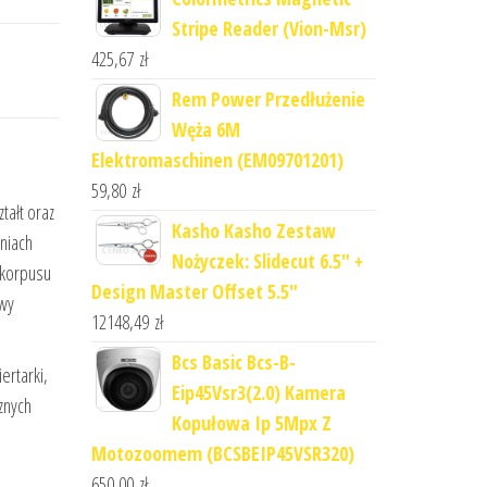
Stripe Reader (Vion-Msr)
425,67
zł
Rem Power Przedłużenie
Węża 6M
Elektromaschinen (EM09701201)
59,80
zł
tałt oraz
Kasho Kasho Zestaw
eniach
Nożyczek: Slidecut 6.5" +
 korpusu
Design Master Offset 5.5"
owy
12148,49
zł
Bcs Basic Bcs-B-
ertarki,
Eip45Vsr3(2.0) Kamera
znych
Kopułowa Ip 5Mpx Z
Motozoomem (BCSBEIP45VSR320)
650,00
zł