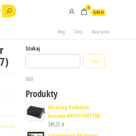
0
0,00 zł
Blog
Sklep
Moje konto
r
Szukaj
7)
Szukaj
zzzzz
Produkty
Akracing Podnóżek
biurowy AKFOOTRESTBK
349,23
zł
roy merlin
,
Colormetrics Magnetic