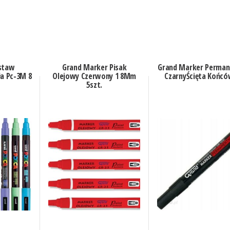
estaw
Grand Marker Pisak
Grand Marker Perman
a Pc-3M 8
Olejowy Czerwony 1 8Mm
CzarnyŚcięta Końc
5szt.