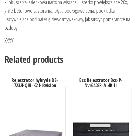
kupic, szafka łazienkowa narożna wisząca, lusterko powiększające 20x,
grille betonowe castorama, płytki podłogowe cena, podkładka
usztywniająca pod baterię zlewozmywakową, jak suszyc pomarancze na
ozdoby
yyyyy
Related products
Rejestrator hybryda DS-
Bcs Rejestrator Bcs-P-
7232HQHI-K2 Hikvision
Nvr6408R-A-4K-Iii