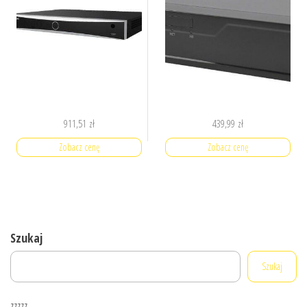
911,51
zł
439,99
zł
Zobacz cenę
Zobacz cenę
Szukaj
Szukaj
zzzzz