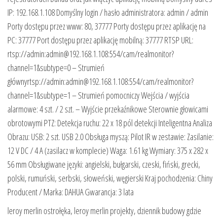
IP: 192.168.1.108 Domyślny login / hasło administratora: admin / admin
Porty dostępu przez www: 80, 37777 Porty dostępu przez aplikację na
PC: 37777 Port dostępu przez aplikację mobilną: 37777 RTSP URL:
rtsp://admin:admin@192.168.1.108:554/cam/realmonitor?
channel=1&subtype=0 – Strumień
głównyrtsp://admin:admin@192.168.1.108:554/cam/realmonitor?
channel=1&subtype=1 – Strumień pomocniczy Wejścia / wyjścia
alarmowe: 4 szt. / 2 szt. – Wyjście przekaźnikowe Sterownie głowicami
obrotowymi PTZ: Detekcja ruchu: 22 x 18 pól detekcji Inteligentna Analiza
Obrazu: USB: 2 szt. USB 2.0 Obsługa myszą: Pilot IR w zestawie: Zasilanie:
12 V DC / 4 A (zasilacz w komplecie) Waga: 1.61 kg Wymiary: 375 x 282 x
56 mm Obsługiwane języki: angielski, bułgarski, czeski, fiński, grecki,
polski, rumuński, serbski, słoweński, węgierski Kraj pochodzenia: Chiny
Producent / Marka: DAHUA Gwarancja: 3 lata
leroy merlin ostrołęka, leroy merlin projekty, dziennik budowy gdzie