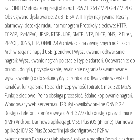
szt. CINCH Metoda kompresji obrazu: H.265 / H.264 / MPEG-4 / MJPEG
Obsługiwane dyski twarde: 2 x 8 TB SATA III Tryby nagrywania: Ręczny,
alarmowy, detekcja ruchu, harmonogram Protokoły sieciowe: HTTP,
TCP/IP, IPv4/IPv6, UPNP, RTSP, UDP, SMTP, NTP, DHCP, DNS, IP Filter,
PPPOE, DDNS, FTP, ONVIF 2.4 Archiwizacja na zewnętrznych nośnikach:
Archiwizacja na napęd USB (pendrive) Wyszukiwanie i odtwarzanie
nagrań: Wyszukiwanie nagrań po czasie i typie zdarzeń. Odtwarzanie: do
przodu, do tyłu, przyspieszanie, zwalnianie nagraniaZaawansowane
wyszukiwanie (co do sekundy)Synchroniczne odtwarzanie wszystkich
kanałów, funkcja Smart Search Przepływność (bitrate): max. 320 Mb/s
Funkcje sieciowe: Pełna obsługa przez sieć, Zdalne kopiowanie nagrań,
Wbudowany web servermax. 128 użytkowników on-line ONVIF: 2.4
Dostęp z telefonu komórkowego: Port: 37777 lub dostęp przez chmurę
(P2P) Android: Darmowa aplikacja gDMSS Plus iOS (iPhone): Darmowa
aplikacja iDMSS Plus Zobacz film jak skonfigurować P2P w
rejestratorach Dahua oraz jak włączyć aplikację mobilną Domyślny adres