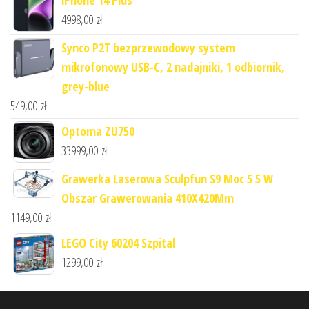
iPhone 14 Plus
4998,00
zł
Synco P2T bezprzewodowy system
mikrofonowy USB-C, 2 nadajniki, 1 odbiornik,
grey-blue
549,00
zł
Optoma ZU750
33999,00
zł
Grawerka Laserowa Sculpfun S9 Moc 5 5 W
Obszar Grawerowania 410X420Mm
1149,00
zł
LEGO City 60204 Szpital
1299,00
zł