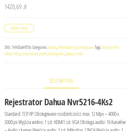
1420,69
zł
Zobacz cenę
SKU:
7e9d5afef55b
Categories:
Dahua
,
Rejestratory przemysłowe
Tags:
leroy merlin
lublin felin
,
leroy merlin płytki podłogowe
,
trawa z rolki
DESCRIPTION
Rejestrator Dahua Nvr5216-4Ks2
Standard: TCP/IP Obsługiwane rozdzielczości: max. 12 Mpx – 4000 x
3000 px Wyjścia wideo: 1 szt. HDMI1 szt. VGA Obsługa audio: 16 Kanałów
– Audio z kamer Wejścia audio: 1 szt. Mikrofon, CINCH Wyjścia audio: 1