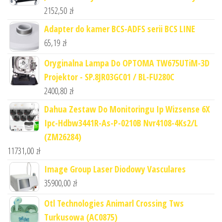
2152,50
zł
Adapter do kamer BCS-ADFS serii BCS LINE
65,19
zł
Oryginalna Lampa Do OPTOMA TW675UTiM-3D
Projektor - SP.8JR03GC01 / BL-FU280C
2400,80
zł
Dahua Zestaw Do Monitoringu Ip Wizsense 6X
Ipc-Hdbw3441R-As-P-0210B Nvr4108-4Ks2/L
(ZM26284)
11731,00
zł
Image Group Laser Diodowy Vasculares
35900,00
zł
Otl Technologies Animarl Crossing Tws
Turkusowa (AC0875)