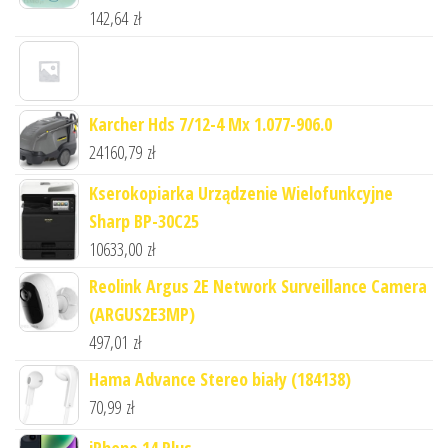
142,64
zł
Karcher Hds 7/12-4 Mx 1.077-906.0
24160,79
zł
Kserokopiarka Urządzenie Wielofunkcyjne
Sharp BP-30C25
10633,00
zł
Reolink Argus 2E Network Surveillance Camera
(ARGUS2E3MP)
497,01
zł
Hama Advance Stereo biały (184138)
70,99
zł