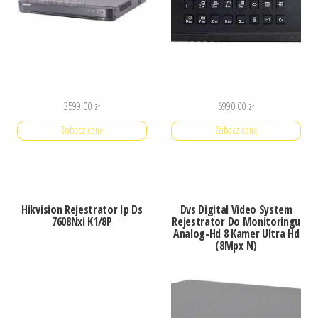
3599,00
zł
6990,00
zł
Zobacz cenę
Zobacz cenę
Hikvision Rejestrator Ip Ds
Dvs Digital Video System
7608Nxi K1/8P
Rejestrator Do Monitoringu
Analog-Hd 8 Kamer Ultra Hd
(8Mpx N)