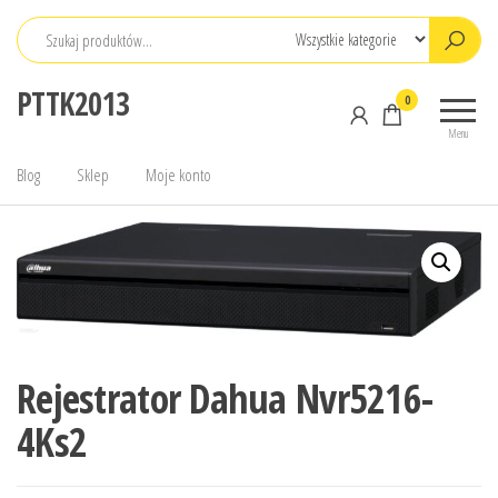
Przejdź
do
treści
PTTK2013
0
Menu
Blog
Sklep
Moje konto
Rejestrator Dahua Nvr5216-
4Ks2