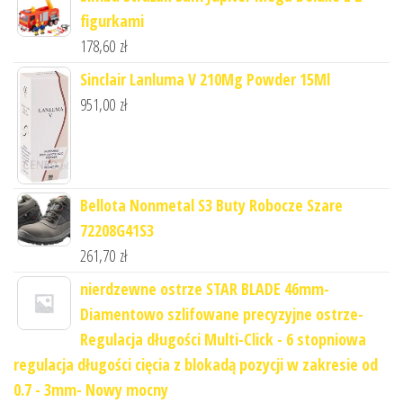
figurkami
178,60
zł
Sinclair Lanluma V 210Mg Powder 15Ml
951,00
zł
Bellota Nonmetal S3 Buty Robocze Szare
72208G41S3
261,70
zł
nierdzewne ostrze STAR BLADE 46mm-
Diamentowo szlifowane precyzyjne ostrze-
Regulacja długości Multi-Click - 6 stopniowa
regulacja długości cięcia z blokadą pozycji w zakresie od
0.7 - 3mm- Nowy mocny