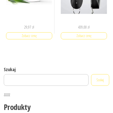
29,97
zł
439,00
zł
Zobacz cenę
Zobacz cenę
Szukaj
Szukaj
zzzzz
Produkty