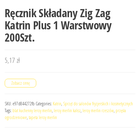
Ręcznik Składany Zig Zag
Katrin Plus 1 Warstwowy
200Szt.
5,17
zł
Zobacz cenę
SKU:
e97d844272fb
Categories:
Katrin
,
Sprzęt do salonów fryzjerskich i kosmetycznych
Tags:
blat kuchenny leroy merlin
,
leroy merlin kalisz
,
leroy merlin rzeszów
,
przęsła
ogrodzeniowe
,
tapeta leroy merlin