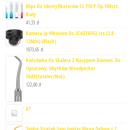
Klips Do Identyfikatorów Ct 710 P Op.100szt.
Biały
41,33
zł
Kamera Ip Hikvision Ds 2Cd2743G2 Izs (2.8
12Mm) (Black)
1073,65
zł
Końcówka Do Skalera Z Nasypem Diamen. Do
Opracowy. Ubytków Woodpecker
Sbd3(Satelec/Nsk)
122,00
zł
67
Simba Strażak Sam Jupiter Mega Deluxe z 2