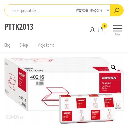
Przejdź
do
treści
PTTK2013
0
Menu
Blog
Sklep
Moje konto