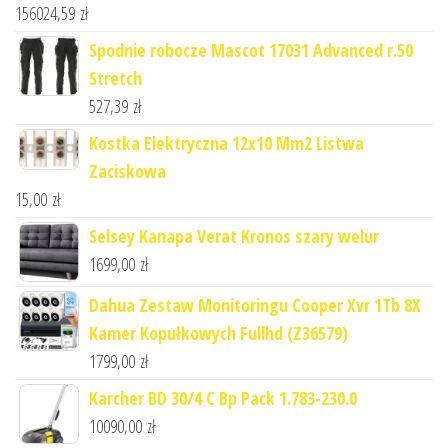
156024,59
zł
Spodnie robocze Mascot 17031 Advanced r.50
Stretch
527,39
zł
Kostka Elektryczna 12x10 Mm2 Listwa
Zaciskowa
15,00
zł
Selsey Kanapa Verat Kronos szary welur
1699,00
zł
Dahua Zestaw Monitoringu Cooper Xvr 1Tb 8X
Kamer Kopułkowych Fullhd (Z36579)
1799,00
zł
Karcher BD 30/4 C Bp Pack 1.783-230.0
10090,00
zł