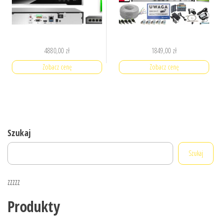
4880,00
zł
1849,00
zł
Zobacz cenę
Zobacz cenę
Szukaj
Szukaj
zzzzz
Produkty