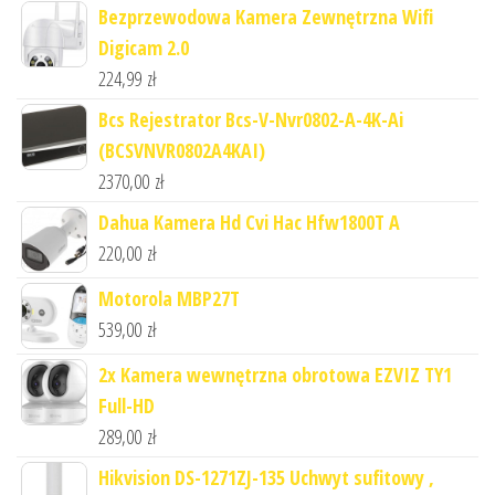
Bezprzewodowa Kamera Zewnętrzna Wifi
Digicam 2.0
224,99
zł
Bcs Rejestrator Bcs-V-Nvr0802-A-4K-Ai
(BCSVNVR0802A4KAI)
2370,00
zł
Dahua Kamera Hd Cvi Hac Hfw1800T A
220,00
zł
Motorola MBP27T
539,00
zł
2x Kamera wewnętrzna obrotowa EZVIZ TY1
Full-HD
289,00
zł
Hikvision DS-1271ZJ-135 Uchwyt sufitowy ,