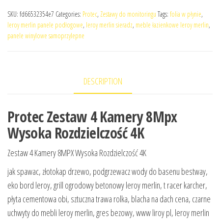
SKU:
fd66532354e7
Categories:
Protec
,
Zestawy do monitoringu
Tags:
folia w płynie
,
leroy merlin panele podłogowe
,
leroy merlin sieradz
,
meble łazienkowe leroy merlin
,
panele winylowe samoprzylepne
DESCRIPTION
Protec Zestaw 4 Kamery 8Mpx
Wysoka Rozdzielczość 4K
Zestaw 4 Kamery 8MPX Wysoka Rozdzielczość 4K
jak spawac, złotokap drzewo, podgrzewacz wody do basenu bestway,
eko bord leroy, grill ogrodowy betonowy leroy merlin, t racer karcher,
płyta cementowa obi, sztuczna trawa rolka, blacha na dach cena, czarne
uchwyty do mebli leroy merlin, gres bezowy, www liroy pl, leroy merlin