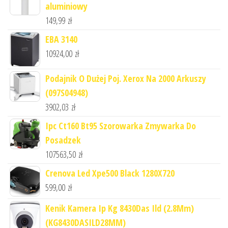
aluminiowy
149,99
zł
EBA 3140
10924,00
zł
Podajnik O Dużej Poj. Xerox Na 2000 Arkuszy
(097S04948)
3902,03
zł
Ipc Ct160 Bt95 Szorowarka Zmywarka Do
Posadzek
107563,50
zł
Crenova Led Xpe500 Black 1280X720
599,00
zł
Kenik Kamera Ip Kg 8430Das Ild (2.8Mm)
(KG8430DASILD28MM)