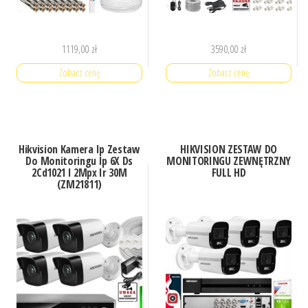
1119,00
zł
3590,00
zł
Zobacz cenę
Zobacz cenę
Hikvision Kamera Ip Zestaw
HIKVISION ZESTAW DO
Do Monitoringu Ip 6X Ds
MONITORINGU ZEWNĘTRZNY
2Cd1021 I 2Mpx Ir 30M
FULL HD
(ZM21811)