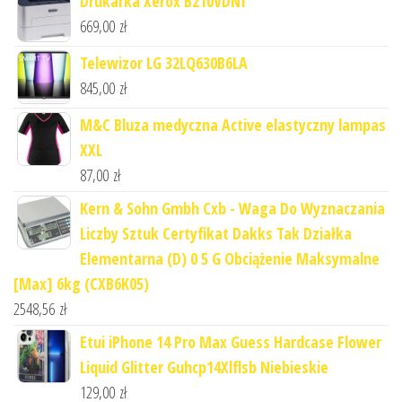
Drukarka Xerox B210VDNI
669,00
zł
Telewizor LG 32LQ630B6LA
845,00
zł
M&C Bluza medyczna Active elastyczny lampas
XXL
87,00
zł
Kern & Sohn Gmbh Cxb - Waga Do Wyznaczania
Liczby Sztuk Certyfikat Dakks Tak Działka
Elementarna (D) 0 5 G Obciążenie Maksymalne
[Max] 6kg (CXB6K05)
2548,56
zł
Etui iPhone 14 Pro Max Guess Hardcase Flower
Liquid Glitter Guhcp14Xlflsb Niebieskie
129,00
zł