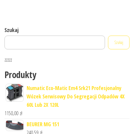
Szukaj
Szukaj
zzzzz
Produkty
Numatic Eco-Matic Em4 Srk21 Profesjonalny
Wózek Serwisowy Do Segregacji Odpadów 4X
60L Lub 2X 120L
1150,00
zł
BEURER MG 151
240,59
zł