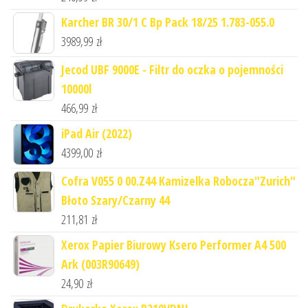
Karcher BR 30/1 C Bp Pack 18/25 1.783-055.0
3989,99
zł
Jecod UBF 9000E - Filtr do oczka o pojemności
10000l
466,99
zł
iPad Air (2022)
4399,00
zł
Cofra V055 0 00.Z44 Kamizelka Robocza"Zurich"
Błoto Szary/Czarny 44
211,81
zł
Xerox Papier Biurowy Ksero Performer A4 500
Ark (003R90649)
24,90
zł