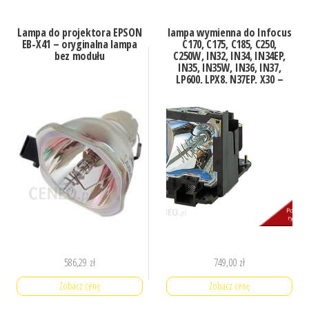
Lampa do projektora EPSON
lampa wymienna do Infocus
EB-X41 – oryginalna lampa
C170, C175, C185, C250,
bez modułu
C250W, IN32, IN34, IN34EP,
IN35, IN35W, IN36, IN37,
LP600, LPX8, N37EP, X30 –
moduł, kompatybil
586,29
zł
749,00
zł
Zobacz cenę
Zobacz cenę