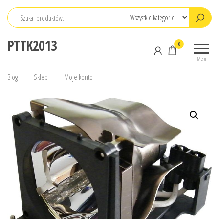
Przejdź
do
treści
PTTK2013
0
Menu
Blog
Sklep
Moje konto