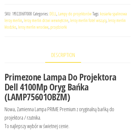
SKU:
1f92206f7008
Categories:
DELL
,
Lampy do projektorów
Tags:
kosiarka spalinowa
leroy merlin
,
leroy merlin drzwi wewnętrzne
,
leroy merlin fotel wiszący
,
leroy merlin
kłodzko
,
leroy merlin wrocław
,
przędziorki
DESCRIPTION
Primezone Lampa Do Projektora
Dell 4100Mp Oryg Bańka
(LAMP75601OBZM)
Nowa, Zamienna Lampa PRIME Premium z oryginalną bańką do
projektora / rzutnika.
To najlepszy wybór w świetnej cenie.