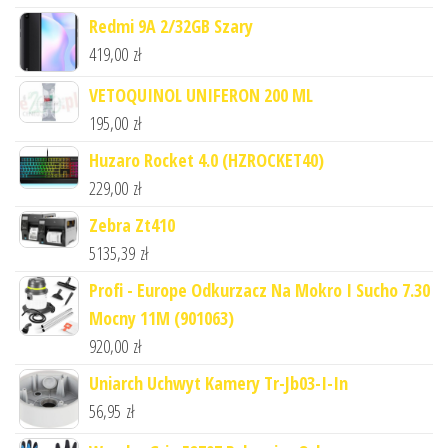
Redmi 9A 2/32GB Szary
419,00
zł
VETOQUINOL UNIFERON 200 ML
195,00
zł
Huzaro Rocket 4.0 (HZROCKET40)
229,00
zł
Zebra Zt410
5135,39
zł
Profi - Europe Odkurzacz Na Mokro I Sucho 7.30
Mocny 11M (901063)
920,00
zł
Uniarch Uchwyt Kamery Tr-Jb03-I-In
56,95
zł