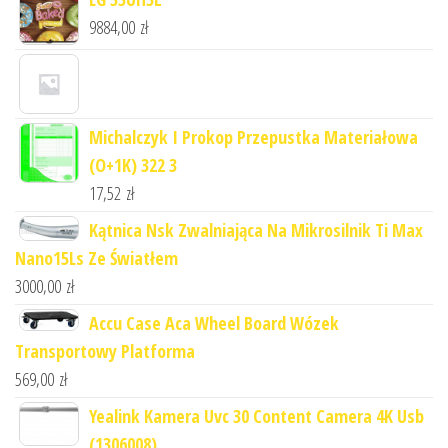
9884,00
zł
Michalczyk I Prokop Przepustka Materiałowa
(O+1K) 322 3
17,52
zł
Kątnica Nsk Zwalniająca Na Mikrosilnik Ti Max
Nano15Ls Ze Światłem
3000,00
zł
Accu Case Aca Wheel Board Wózek
Transportowy Platforma
569,00
zł
Yealink Kamera Uvc 30 Content Camera 4K Usb
(1306008)