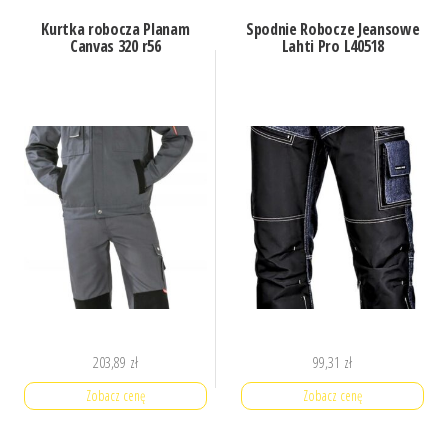
Kurtka robocza Planam
Spodnie Robocze Jeansowe
Canvas 320 r56
Lahti Pro L40518
203,89
zł
99,31
zł
Zobacz cenę
Zobacz cenę