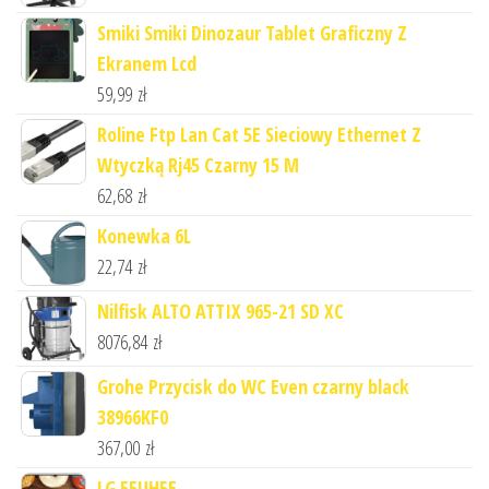
Smiki Smiki Dinozaur Tablet Graficzny Z
Ekranem Lcd
59,99
zł
Roline Ftp Lan Cat 5E Sieciowy Ethernet Z
Wtyczką Rj45 Czarny 15 M
62,68
zł
Konewka 6L
22,74
zł
Nilfisk ALTO ATTIX 965-21 SD XC
8076,84
zł
Grohe Przycisk do WC Even czarny black
38966KF0
367,00
zł
LG 55UH5E