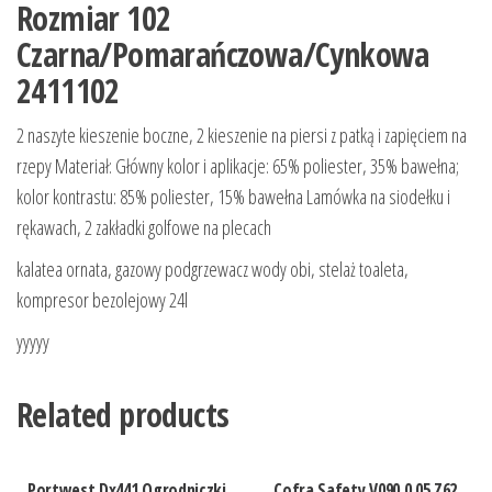
Rozmiar 102
Czarna/Pomarańczowa/Cynkowa
2411102
2 naszyte kieszenie boczne, 2 kieszenie na piersi z patką i zapięciem na
rzepy Materiał: Główny kolor i aplikacje: 65% poliester, 35% bawełna;
kolor kontrastu: 85% poliester, 15% bawełna Lamówka na siodełku i
rękawach, 2 zakładki golfowe na plecach
kalatea ornata, gazowy podgrzewacz wody obi, stelaż toaleta,
kompresor bezolejowy 24l
yyyyy
Related products
Portwest Dx441 Ogrodniczki
Cofra Safety V090 0 05.Z62