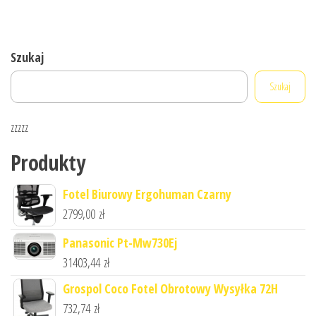
Szukaj
Szukaj
zzzzz
Produkty
Fotel Biurowy Ergohuman Czarny
2799,00
zł
Panasonic Pt-Mw730Ej
31403,44
zł
Grospol Coco Fotel Obrotowy Wysyłka 72H
732,74
zł