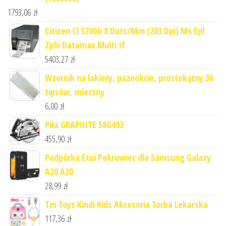
1793,06
zł
Citizen Cl S700Ii 8 Dots/Mm (203 Dpi) Ms Epl
Zplii Datamax Multi If
5403,27
zł
Wzornik na lakiery, paznokcie, prostokątny 36
tipsów, mleczny
6,00
zł
Piła GRAPHITE 58G493
455,90
zł
Podpórka Etui Pokrowiec dla Samsung Galaxy
A20 A30
28,99
zł
Tm Toys Kindi Kids Akcesoria Torba Lekarska
117,36
zł