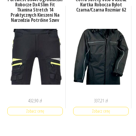
Robocze Dx4 Slim Fit
Kurtka Robocza Bylot
Tkanina Stretch 14
Czarna/Czarna Rozmiar 62
Praktycznych Kieszeni Na
Narzędzia Potrójne Szwy
Niebieski Metro M
432,90
zł
337,21
zł
Zobacz cenę
Zobacz cenę