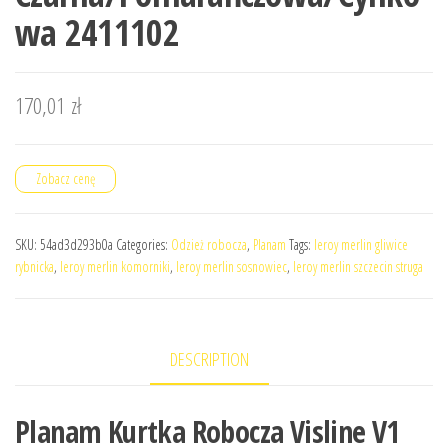
wa 2411102
170,01
zł
Zobacz cenę
SKU:
54ad3d293b0a
Categories:
Odzież robocza
,
Planam
Tags:
leroy merlin gliwice
rybnicka
,
leroy merlin komorniki
,
leroy merlin sosnowiec
,
leroy merlin szczecin struga
DESCRIPTION
Planam Kurtka Robocza Visline V1