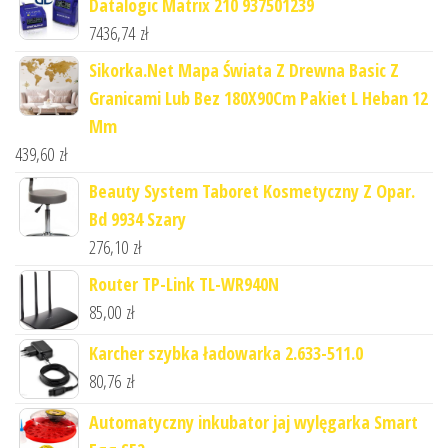
Datalogic Matrix 210 937501239
7436,74
zł
Sikorka.Net Mapa Świata Z Drewna Basic Z
Granicami Lub Bez 180X90Cm Pakiet L Heban 12
Mm
439,60
zł
Beauty System Taboret Kosmetyczny Z Opar.
Bd 9934 Szary
276,10
zł
Router TP-Link TL-WR940N
85,00
zł
Karcher szybka ładowarka 2.633-511.0
80,76
zł
Automatyczny inkubator jaj wylęgarka Smart