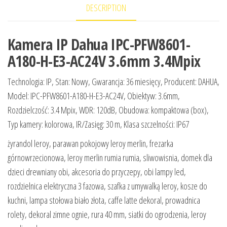
DESCRIPTION
Kamera IP Dahua IPC-PFW8601-
A180-H-E3-AC24V 3.6mm 3.4Mpix
Technologia: IP, Stan: Nowy, Gwarancja: 36 miesięcy, Producent: DAHUA,
Model: IPC-PFW8601-A180-H-E3-AC24V, Obiektyw: 3.6mm,
Rozdzielczość: 3.4 Mpix, WDR: 120dB, Obudowa: kompaktowa (box),
Typ kamery: kolorowa, IR/Zasięg: 30 m, Klasa szczelności: IP67
żyrandol leroy, parawan pokojowy leroy merlin, frezarka
górnowrzecionowa, leroy merlin rumia rumia, sliwowisnia, domek dla
dzieci drewniany obi, akcesoria do przyczepy, obi lampy led,
rozdzielnica elektryczna 3 fazowa, szafka z umywalką leroy, kosze do
kuchni, lampa stołowa biało złota, caffe latte dekoral, prowadnica
rolety, dekoral zimne ognie, rura 40 mm, siatki do ogrodzenia, leroy