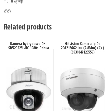
merlin wykop
yyyyy
Related products
Kamera hybrydowa DH-
Hikvision Kamera Ip Ds
SD52C225I-HC 1080p Dahua
2Cd2166G2 Isu (2.8Mm) (C) (
(6931847120559)