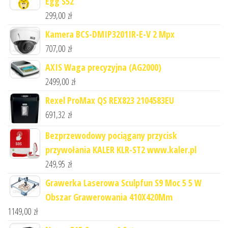
Egg S52
299,00
zł
Kamera BCS-DMIP3201IR-E-V 2 Mpx
707,00
zł
AXIS Waga precyzyjna (AG2000)
2499,00
zł
Rexel ProMax QS REX823 2104583EU
691,32
zł
Bezprzewodowy pociągany przycisk
przywołania KALER KLR-ST2 www.kaler.pl
249,95
zł
Grawerka Laserowa Sculpfun S9 Moc 5 5 W
Obszar Grawerowania 410X420Mm
1149,00
zł