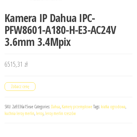
Kamera IP Dahua IPC-
PFW8601-A180-H-E3-AC24V
3.6mm 3.4Mpix
6515,31
zł
Zobacz cenę
SKU:
2a9336a15eae
Categories:
Dahua
,
Kamery przemysłowe
Tags:
kratka ogrodowa
,
kuchnia leroy merlin
,
leroy
,
leroy merlin rzeszów