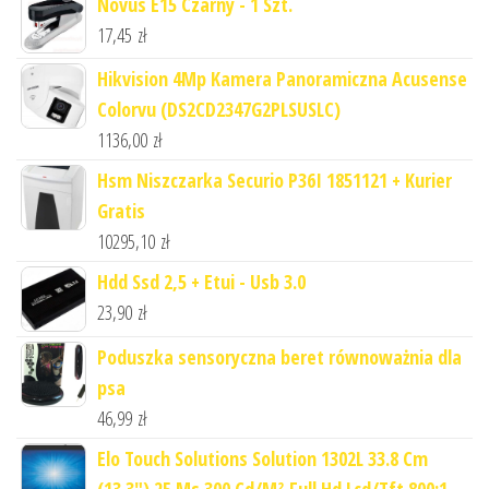
Novus E15 Czarny - 1 Szt.
17,45
zł
Hikvision 4Mp Kamera Panoramiczna Acusense
Colorvu (DS2CD2347G2PLSUSLC)
1136,00
zł
Hsm Niszczarka Securio P36I 1851121 + Kurier
Gratis
10295,10
zł
Hdd Ssd 2,5 + Etui - Usb 3.0
23,90
zł
Poduszka sensoryczna beret równoważnia dla
psa
46,99
zł
Elo Touch Solutions Solution 1302L 33.8 Cm
(13.3") 25 Ms 300 Cd/M² Full Hd Lcd/Tft 800:1