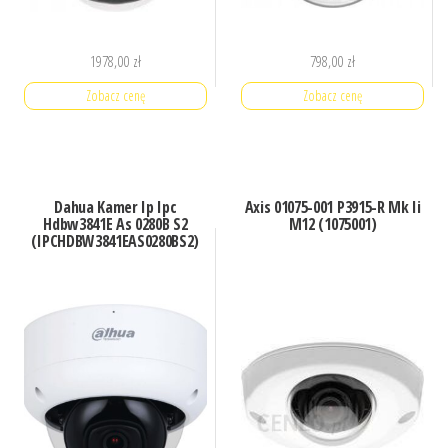
1978,00
zł
798,00
zł
Zobacz cenę
Zobacz cenę
Dahua Kamer Ip Ipc
Axis 01075-001 P3915-R Mk Ii
Hdbw3841E As 0280B S2
M12 (1075001)
(IPCHDBW3841EAS0280BS2)