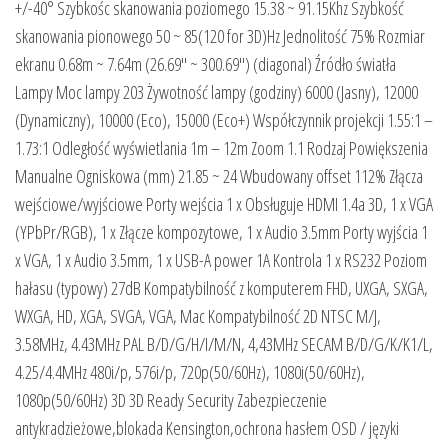
+/-40° Szybkośc skanowania poziomego 15.38 ~ 91.15Khz Szybkość
skanowania pionowego 50 ~ 85(120 for 3D)Hz Jednolitość 75% Rozmiar
ekranu 0.68m ~ 7.64m (26.69″ ~ 300.69″) (diagonal) Źródło światła
Lampy Moc lampy 203 Żywotność lampy (godziny) 6000 (Jasny), 12000
(Dynamiczny), 10000 (Eco), 15000 (Eco+) Współczynnik projekcji 1.55:1 –
1.73:1 Odległość wyświetlania 1m – 12m Zoom 1.1 Rodzaj Powiększenia
Manualne Ogniskowa (mm) 21.85 ~ 24 Wbudowany offset 112% Złącza
wejściowe/wyjściowe Porty wejścia 1 x Obsługuje HDMI 1.4a 3D, 1 x VGA
(YPbPr/RGB), 1 x Złącze kompozytowe, 1 x Audio 3.5mm Porty wyjścia 1
x VGA, 1 x Audio 3.5mm, 1 x USB-A power 1A Kontrola 1 x RS232 Poziom
hałasu (typowy) 27dB Kompatybilność z komputerem FHD, UXGA, SXGA,
WXGA, HD, XGA, SVGA, VGA, Mac Kompatybilność 2D NTSC M/J,
3.58MHz, 4.43MHz PAL B/D/G/H/I/M/N, 4,43MHz SECAM B/D/G/K/K1/L,
4.25/4.4MHz 480i/p, 576i/p, 720p(50/60Hz), 1080i(50/60Hz),
1080p(50/60Hz) 3D 3D Ready Security Zabezpieczenie
antykradzieżowe,blokada Kensington,ochrona hasłem OSD / języki