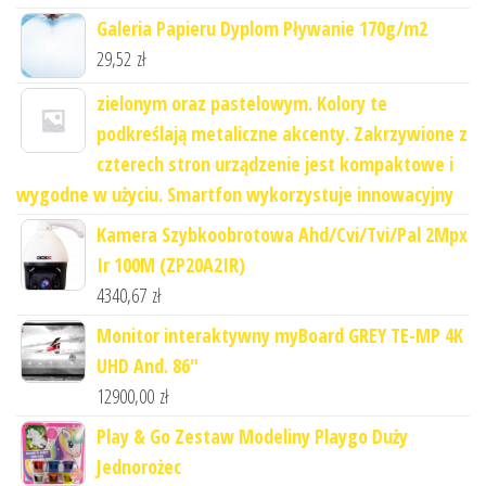
Galeria Papieru Dyplom Pływanie 170g/m2
29,52
zł
zielonym oraz pastelowym. Kolory te
podkreślają metaliczne akcenty. Zakrzywione z
czterech stron urządzenie jest kompaktowe i
wygodne w użyciu. Smartfon wykorzystuje innowacyjny
Kamera Szybkoobrotowa Ahd/Cvi/Tvi/Pal 2Mpx
Ir 100M (ZP20A2IR)
4340,67
zł
Monitor interaktywny myBoard GREY TE-MP 4K
UHD And. 86"
12900,00
zł
Play & Go Zestaw Modeliny Playgo Duży
Jednorożec