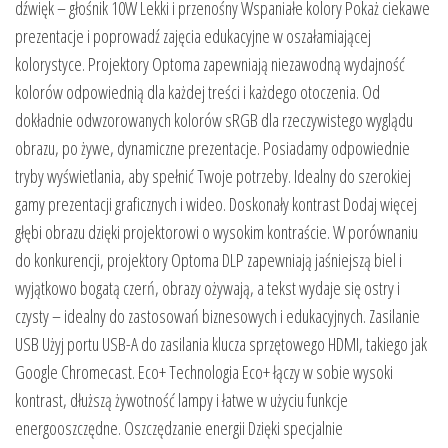
dźwięk – głośnik 10W Lekki i przenośny Wspaniałe kolory Pokaż ciekawe
prezentacje i poprowadź zajęcia edukacyjne w oszałamiającej
kolorystyce. Projektory Optoma zapewniają niezawodną wydajność
kolorów odpowiednią dla każdej treści i każdego otoczenia. Od
dokładnie odwzorowanych kolorów sRGB dla rzeczywistego wyglądu
obrazu, po żywe, dynamiczne prezentacje. Posiadamy odpowiednie
tryby wyświetlania, aby spełnić Twoje potrzeby. Idealny do szerokiej
gamy prezentacji graficznych i wideo. Doskonały kontrast Dodaj więcej
głębi obrazu dzięki projektorowi o wysokim kontraście. W porównaniu
do konkurencji, projektory Optoma DLP zapewniają jaśniejszą biel i
wyjątkowo bogatą czerń, obrazy ożywają, a tekst wydaje się ostry i
czysty – idealny do zastosowań biznesowych i edukacyjnych. Zasilanie
USB Użyj portu USB-A do zasilania klucza sprzętowego HDMI, takiego jak
Google Chromecast. Eco+ Technologia Eco+ łączy w sobie wysoki
kontrast, dłuższą żywotność lampy i łatwe w użyciu funkcje
energooszczędne. Oszczędzanie energii Dzięki specjalnie