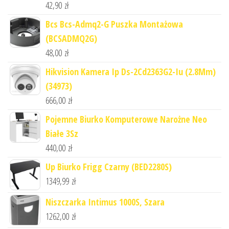
42,90
zł
Bcs Bcs-Admq2-G Puszka Montażowa
(BCSADMQ2G)
48,00
zł
Hikvision Kamera Ip Ds-2Cd2363G2-Iu (2.8Mm)
(34973)
666,00
zł
Pojemne Biurko Komputerowe Narożne Neo
Białe 3Sz
440,00
zł
Up Biurko Frigg Czarny (BED2280S)
1349,99
zł
Niszczarka Intimus 1000S, Szara
1262,00
zł