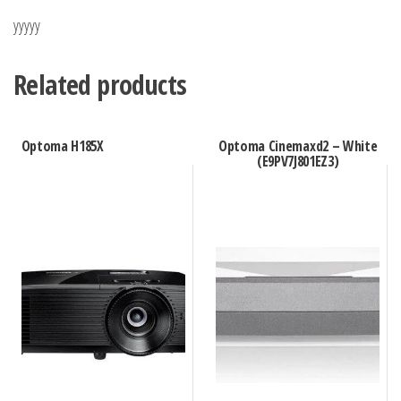
yyyyy
Related products
Optoma H185X
Optoma Cinemaxd2 – White
(E9PV7J801EZ3)