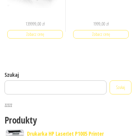
139999,00
zł
1999,00
zł
Zobacz cenę
Zobacz cenę
Szukaj
Szukaj
zzzzz
Produkty
Drukarka HP LaserJet P1005 Printer