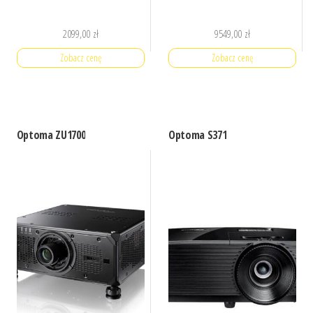
2099,00
zł
9549,00
zł
Zobacz cenę
Zobacz cenę
Optoma ZU1700
Optoma S371