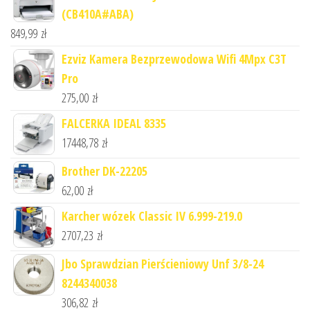
(CB410A#ABA)
849,99
zł
Ezviz Kamera Bezprzewodowa Wifi 4Mpx C3T
Pro
275,00
zł
FALCERKA IDEAL 8335
17448,78
zł
Brother DK-22205
62,00
zł
Karcher wózek Classic IV 6.999-219.0
2707,23
zł
Jbo Sprawdzian Pierścieniowy Unf 3/8-24
8244340038
306,82
zł