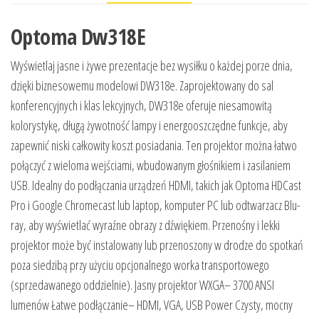
Optoma Dw318E
Wyświetlaj jasne i żywe prezentacje bez wysiłku o każdej porze dnia,
dzięki biznesowemu modelowi DW318e. Zaprojektowany do sal
konferencyjnych i klas lekcyjnych, DW318e oferuje niesamowitą
kolorystykę, długą żywotność lampy i energooszczędne funkcje, aby
zapewnić niski całkowity koszt posiadania. Ten projektor można łatwo
połączyć z wieloma wejściami, wbudowanym głośnikiem i zasilaniem
USB. Idealny do podłączania urządzeń HDMI, takich jak Optoma HDCast
Pro i Google Chromecast lub laptop, komputer PC lub odtwarzacz Blu-
ray, aby wyświetlać wyraźne obrazy z dźwiękiem. Przenośny i lekki
projektor może być instalowany lub przenoszony w drodze do spotkań
poza siedzibą przy użyciu opcjonalnego worka transportowego
(sprzedawanego oddzielnie). Jasny projektor WXGA– 3700 ANSI
lumenów Łatwe podłączanie– HDMI, VGA, USB Power Czysty, mocny