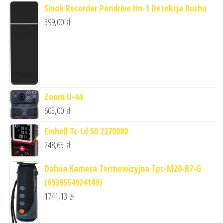
Sinok Recorder Pendrive Hn-1 Detekcja Ruchu
399,00
zł
Zoom U-44
605,00
zł
Einhell Tc-Ld 50 2270080
248,65
zł
Dahua Kamera Termowizyjna Tpc-M20-B7-G
(6939554924149)
1741,13
zł