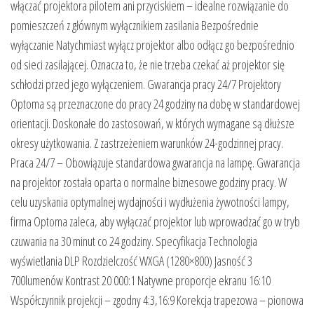
włączać projektora pilotem ani przyciskiem – idealne rozwiązanie do
pomieszczeń z głównym wyłącznikiem zasilania Bezpośrednie
wyłączanie Natychmiast wyłącz projektor albo odłącz go bezpośrednio
od sieci zasilającej. Oznacza to, że nie trzeba czekać aż projektor się
schłodzi przed jego wyłączeniem. Gwarancja pracy 24/7 Projektory
Optoma są przeznaczone do pracy 24 godziny na dobę w standardowej
orientacji. Doskonałe do zastosowań, w których wymagane są dłuższe
okresy użytkowania. Z zastrzeżeniem warunków 24-godzinnej pracy.
Praca 24/7 – Obowiązuje standardowa gwarancja na lampę. Gwarancja
na projektor została oparta o normalne biznesowe godziny pracy. W
celu uzyskania optymalnej wydajności i wydłużenia żywotności lampy,
firma Optoma zaleca, aby wyłączać projektor lub wprowadzać go w tryb
czuwania na 30 minut co 24 godziny. Specyfikacja Technologia
wyświetlania DLP Rozdzielczość WXGA (1280×800) Jasność 3
700lumenów Kontrast 20 000:1 Natywne proporcje ekranu 16:10
Współczynnik projekcji – zgodny 4:3,16:9 Korekcja trapezowa – pionowa