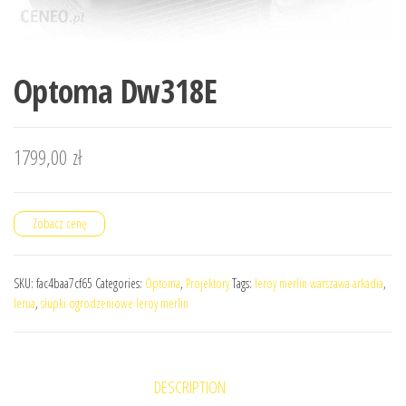
Optoma Dw318E
1799,00
zł
Zobacz cenę
SKU:
fac4baa7cf65
Categories:
Optoma
,
Projektory
Tags:
leroy merlin warszawa arkadia
,
lerua
,
słupki ogrodzeniowe leroy merlin
DESCRIPTION