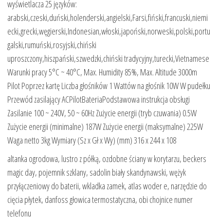
wyświetlacza 25 języków:
arabski,czeski,duński,holenderski,angielski,Farsi,fiński,francuski,niemi
ecki,grecki,węgierski,Indonesian,włoski,japoński,norweski,polski,portu
galski,rumuński,rosyjski,chiński
uproszczony,hiszpański,szwedzki,chiński tradycyjny,turecki,Vietnamese
Warunki pracy 5°C ~ 40°C, Max. Humidity 85%, Max. Altitude 3000m
Pilot Poprzez kartę Liczba głośników 1 Wattów na głośnik 10W W pudełku
Przewód zasilający ACPilotBateriaPodstawowa instrukcja obsługi
Zasilanie 100 ~ 240V, 50 ~ 60Hz Zużycie energii (tryb czuwania) 0.5W
Zużycie energii (minimalne) 187W Zużycie energii (maksymalne) 225W
Waga netto 3kg Wymiary (Sz x Gł x Wy) (mm) 316 x 244 x 108
altanka ogrodowa, lustro z półką, ozdobne ściany w korytarzu, beckers
magic day, pojemnik szklany, sadolin biały skandynawski, wężyk
przyłączeniowy do baterii, wkladka zamek, atlas woder e, narzędzie do
cięcia płytek, danfoss głowica termostatyczna, obi chojnice numer
telefonu