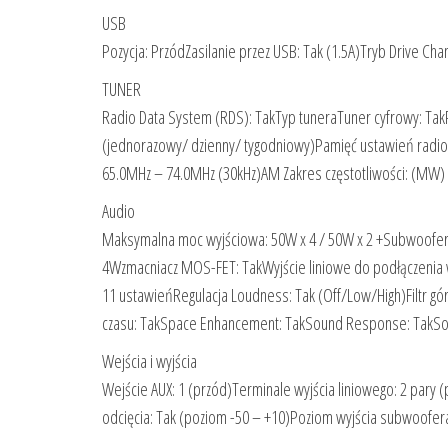
USB
Pozycja: PrzódZasilanie przez USB: Tak (1.5A)Tryb Drive C
TUNER
Radio Data System (RDS): TakTyp tuneraTuner cyfrowy: TakP
(jednorazowy/ dzienny/ tygodniowy)Pamięć ustawień radiowy
65.0MHz – 74.0MHz (30kHz)AM Zakres częstotliwości: (MW) 5
Audio
Maksymalna moc wyjściowa: 50W x 4 / 50W x 2 +Subwoofer 
4Wzmacniacz MOS-FET: TakWyjście liniowe do podłączenia w
11 ustawieńRegulacja Loudness: Tak (Off/Low/High)Filtr g
czasu: TakSpace Enhancement: TakSound Response: TakSou
Wejścia i wyjścia
Wejście AUX: 1 (przód)Terminale wyjścia liniowego: 2 pary 
odcięcia: Tak (poziom -50 – +10)Poziom wyjścia subwoofera