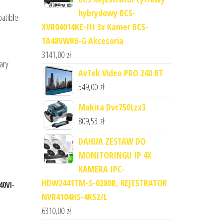
hybrydowy BCS-
atible:
XVR04014KE-III 3x Kamer BCS-
TA48VWR6-G Akcesoria
3141,00
zł
ary
AvTek Video PRO 240 BT
549,00
zł
Makita Dvc750Lzx3
809,53
zł
DAHUA ZESTAW DO
MONITORINGU IP 4X
KAMERA IPC-
HDW2441TM-S-0280B, REJESTRATOR
40VI-
NVR4104HS-4KS2/L
6310,00
zł