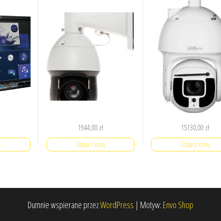
1944,00
zł
15130,00
zł
ę
Zobacz cenę
Zobacz cenę
Dumnie wspierane przez
WordPress
|
Motyw:
Envo Shop