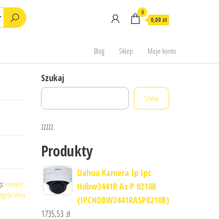
0
0,00 zł
Blog
Sklep
Moje konto
Szukaj
Szukaj
zzzzz
Produkty
Dahua Kamera Ip Ipc
gs:
cement
Hdbw3441R As P 0210B
rgola leroy
(IPCHDBW3441RASP0210B)
1735,53
zł