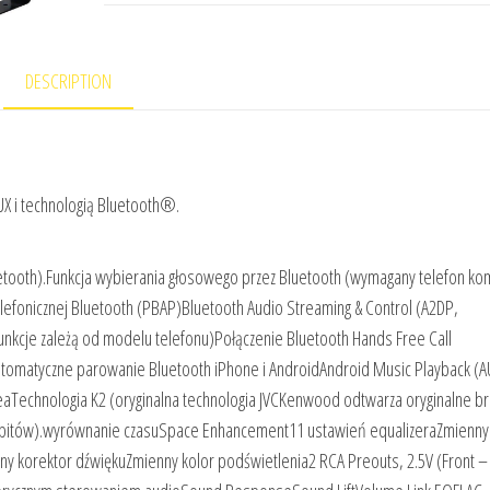
DESCRIPTION
X i technologią Bluetooth®.
uetooth).Funkcja wybierania głosowego przez Bluetooth (wymagany telefon k
elefonicznej Bluetooth (PBAP)Bluetooth Audio Streaming & Control (A2DP,
kcje zależą od modelu telefonu)Połączenie Bluetooth Hands Free Call
utomatyczne parowanie Bluetooth iPhone i AndroidAndroid Music Playback (
echnologia K2 (oryginalna technologia JVCKenwood odtwarza oryginalne br
yłu bitów).wyrównanie czasuSpace Enhancement11 ustawień equalizeraZmienny
ny korektor dźwiękuZmienny kolor podświetlenia2 RCA Preouts, 2.5V (Front –