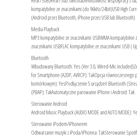
Rear/SUB)Rear/Sub swichtableMożliwość współpracy z fa
kompatybilne ze znacznikami (do 96kHz/24bit)USB High Curr
(Android przez Bluetooth, iPhone przez USB lub Bluetooth)
Media Playback
MP3 kompatybilne ze znacznikami: USBWMA kompatybilne ze
znacznikami: USBFLAC kompatybilne ze znacznikami: USB ( Up
Bluetooth
Wbudowany Bluetooth: Yes (Ver 3.0, Wired-Mic included)Z
for Smartphone (A2DP, AVRCP): TakOpcja równoczesnego p
komórkowym): YesPodłączenie 5 urządzeń Bluetooth (Stream
(PBAP): TakAutomatyczne parowanie iPhone i Android: Tak
Sterowanie Android
Android Music Playback (AUDIO MODE and AUTO MODE): Ye
Sterowanie iPodem/iPhoneem
Odtwarzanie muzyki z iPoda/iPhonea: TakSterowanie Spotify