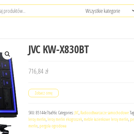
JVC KW-X830BT
716,84
zł
Zobacz cenę
SKU:
85144e7ba96c
Categories:
JVC
,
Radioodtwarzacze samochodowe
Ta
leroy merlin
,
leroy merlin ekogroszek
,
meble łazienkowe leroy merlin
,
pe
merlin
,
pergola ogrodowa