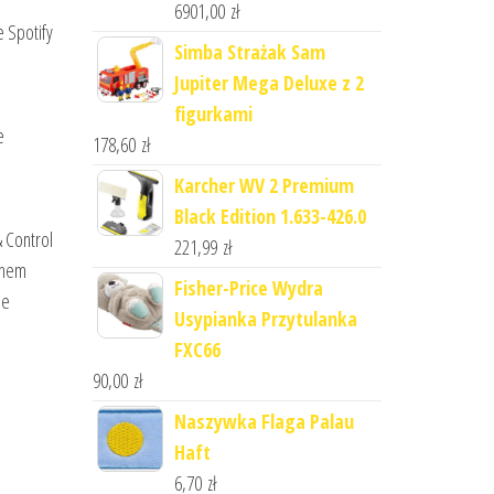
6901,00
zł
 Spotify
Simba Strażak Sam
Jupiter Mega Deluxe z 2
figurkami
e
178,60
zł
Karcher WV 2 Premium
Black Edition 1.633-426.0
 Control
221,99
zł
onem
Fisher-Price Wydra
le
Usypianka Przytulanka
FXC66
90,00
zł
Naszywka Flaga Palau
Haft
6,70
zł