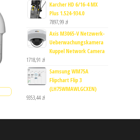
Karcher HD 6/16-4 MX
Plus 1.524-934.0
7897,99
zł
Axis M3065-V Netzwerk-
Ueberwachungskamera
Kuppel Network Camera
1718,91
zł
Samsung WM75A
Flipchart Flip 3
(LH75WMAWLGCXEN)
9353,44
zł