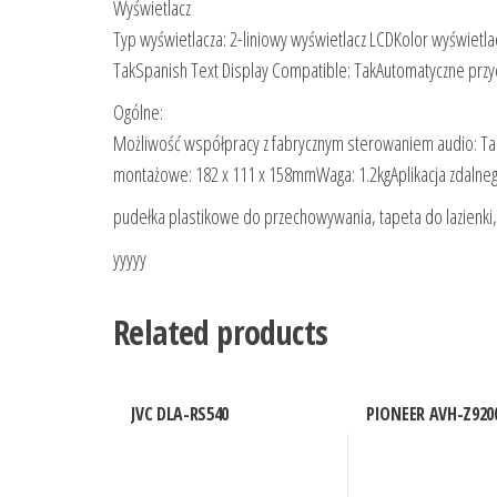
Wyświetlacz
Typ wyświetlacza: 2-liniowy wyświetlacz LCDKolor wyświetla
TakSpanish Text Display Compatible: TakAutomatyczne przyc
Ogólne:
Możliwość współpracy z fabrycznym sterowaniem audio: Tak
montażowe: 182 x 111 x 158mmWaga: 1.2kgAplikacja zdalne
pudełka plastikowe do przechowywania, tapeta do lazienki,
yyyyy
Related products
JVC DLA-RS540
PIONEER AVH-Z920