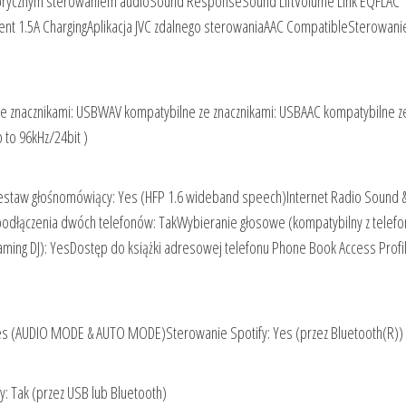
brycznym sterowaniem audioSound ResponseSound LiftVolume Link EQFLAC
ent 1.5A ChargingAplikacja JVC zdalnego sterowaniaAAC CompatibleSterowanie
 znacznikami: USBWAV kompatybilne ze znacznikami: USBAAC kompatybilne z
 to 96kHz/24bit )
estaw głośnomówiący: Yes (HFP 1.6 wideband speech)Internet Radio Sound &
odłączenia dwóch telefonów: TakWybieranie głosowe (kompatybilny z telef
ing DJ): YesDostęp do książki adresowej telefonu Phone Book Access Profi
s (AUDIO MODE & AUTO MODE)Sterowanie Spotify: Yes (przez Bluetooth(R))
: Tak (przez USB lub Bluetooth)