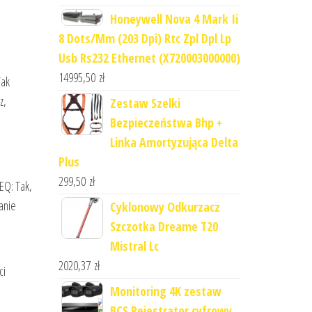
Honeywell Nova 4 Mark Ii
8 Dots/Mm (203 Dpi) Rtc Zpl Dpl Lp
Usb Rs232 Ethernet (X720003000000)
14995,50
zł
Tak
z,
Zestaw Szelki
Bezpieczeństwa Bhp +
Linka Amortyzująca Delta
Plus
299,50
zł
EQ: Tak,
anie
Cyklonowy Odkurzacz
Szczotka Dreame T20
Mistral Lc
2020,37
zł
ci
Monitoring 4K zestaw
BCS Rejestrator cyfrowy