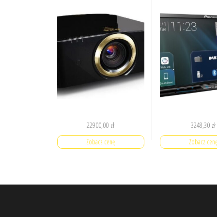
22900,00
zł
3248,30
zł
Zobacz cenę
Zobacz cen