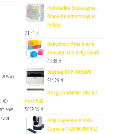
Podkładka Edukacyjna.
Mapa Administracyjna
Polski
21,41
zł
Babyshark Rms Klocki
Sensoryczne Baby Shark
48,88
zł
Brother DCP-1610WE
omórkowy
914,29
zł
Netgear M4100-50G-50-
Port PoE
AUDIO
5669,30
zł
zmienie
 kolor
Poly Eagleeye Iv Usb
Camera (723060896102)