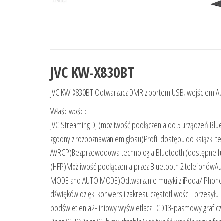
JVC KW-X830BT
JVC KW-X830BT Odtwarzacz DMR z portem USB, wejściem AU
Właściwości:
JVC Streaming DJ (możliwość podłączenia do 5 urządzeń Bl
zgodny z rozpoznawaniem głosu)Profil dostępu do książki t
AVRCP)Bezprzewodowa technologia Bluetooth (dostępne fun
(HFP)Możliwość podłączenia przez Bluetooth 2 telefonówA
MODE and AUTO MODE)Odtwarzanie muzyki z iPoda/iPhoneaT
dźwięków dzięki konwersji zakresu częstotliwości i przes
podświetlenia2-liniowy wyświetlacz LCD13-pasmowy graficz