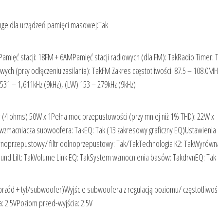
hange dla urządzeń pamięci masowej:Tak
amięć stacji: 18FM + 6AMPamięć stacji radiowych (dla FM): TakRadio Timer: 
ch (przy odłączeniu zasilania): TakFM Zakres częstotliwości: 87.5 – 108.0MH
31 – 1,611kHz (9kHz), (LW) 153 – 279kHz (9kHz)
(4 ohms) 50W x 1Pełna moc przepustowości (przy mniej niż 1% THD): 22W x
zmacniacza subwoofera: TakEQ: Tak (13 zakresowy graficzny EQ)Ustawienia 
órnoprzepustowy/ filtr dolnoprzepustowy: Tak/TakTechnologia K2: TakWyrówn
nd Lift: TakVolume Link EQ: TakSystem wzmocnienia basów: TakdrvnEQ: Tak
(przód + tył/subwoofer)Wyjście subwoofera z regulacją poziomu/ częstotliwoś
: 2.5VPoziom przed-wyjścia: 2.5V