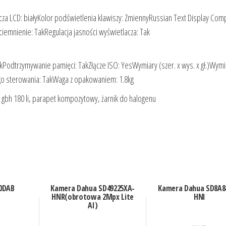
cza LCD: białyKolor podświetlenia klawiszy: ZmiennyRussian Text Display Comp
iemnienie: TakRegulacja jasności wyświetlacza: Tak
Podtrzymywanie pamięci: TakZłącze ISO: YesWymiary (szer. x wys. x gł.)Wymi
go sterowania: TakWaga z opakowaniem: 1.8kg
 gbh 180 li, parapet kompozytowy, żarnik do halogenu
0DAB
Kamera Dahua SD49225XA-
Kamera Dahua SD8A8
HNR(obrotowa 2Mpx Lite
HNI
AI)