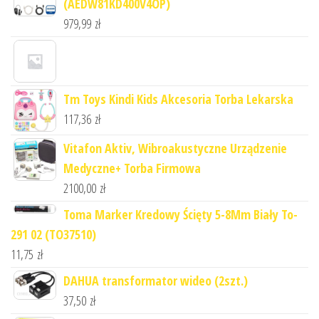
(AEDW81KD400V4OP)
979,99
zł
Tm Toys Kindi Kids Akcesoria Torba Lekarska
117,36
zł
Vitafon Aktiv, Wibroakustyczne Urządzenie
Medyczne+ Torba Firmowa
2100,00
zł
Toma Marker Kredowy Ścięty 5-8Mm Biały To-
291 02 (TO37510)
11,75
zł
DAHUA transformator wideo (2szt.)
37,50
zł