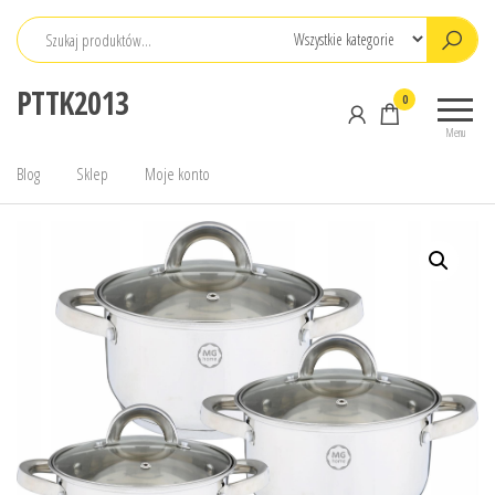
Przejdź
do
treści
PTTK2013
0
Menu
Blog
Sklep
Moje konto