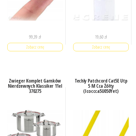
99,39
zł
19,60
zł
Zobacz cenę
Zobacz cenę
Zwieger Komplet Garnków
Techly Patchcord Cat5E Utp
Nierdzewnych Klassiker 11el
5 M Cca Żółty
370275
(Icoccca5U050Yet)