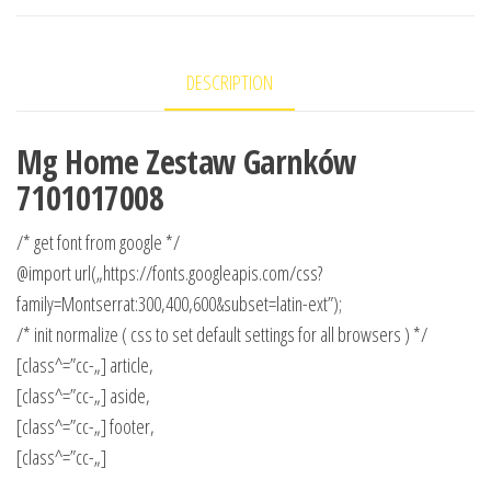
DESCRIPTION
Mg Home Zestaw Garnków
7101017008
/* get font from google */
@import url(„https://fonts.googleapis.com/css?
family=Montserrat:300,400,600&subset=latin-ext”);
/* init normalize ( css to set default settings for all browsers ) */
[class^=”cc-„] article,
[class^=”cc-„] aside,
[class^=”cc-„] footer,
[class^=”cc-„]