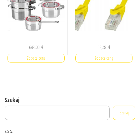
643,00
zł
12,48
zł
Zobacz cenę
Zobacz cenę
Szukaj
Szukaj
zzzzz