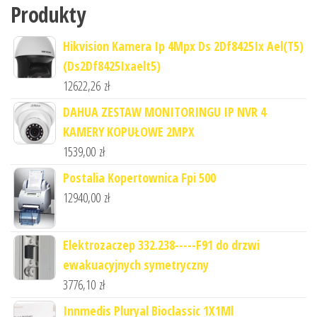
Produkty
Hikvision Kamera Ip 4Mpx Ds 2Df8425Ix Ael(T5)
(Ds2Df8425Ixaelt5)
12622,26
zł
DAHUA ZESTAW MONITORINGU IP NVR 4
KAMERY KOPUŁOWE 2MPX
1539,00
zł
Postalia Kopertownica Fpi 500
12940,00
zł
Elektrozaczep 332.238-----F91 do drzwi
ewakuacyjnych symetryczny
3776,10
zł
Innmedis Pluryal Bioclassic 1X1Ml