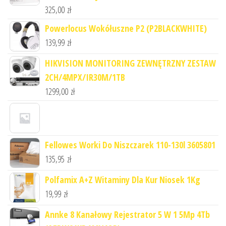
325,00
zł
Powerlocus Wokółuszne P2 (P2BLACKWHITE)
139,99
zł
HIKVISION MONITORING ZEWNĘTRZNY ZESTAW
2CH/4MPX/IR30M/1TB
1299,00
zł
Fellowes Worki Do Niszczarek 110-130l 3605801
135,95
zł
Polfamix A+Z Witaminy Dla Kur Niosek 1Kg
19,99
zł
Annke 8 Kanałowy Rejestrator 5 W 1 5Mp 4Tb