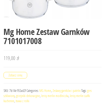
Mg Home Zestaw Garnków
7101017008
119,00
zł
Zobacz cenę
SKU:
7b14e192ad2f
Categories:
MG Home
,
Zestawy garnków i patelni
Tags:
gres
szkliwiony
,
grzejniki dekoracyjne
,
leroy merlin modlniczka
,
leroy merlin szafki
kuchenne
,
trawa z rolki