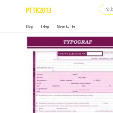
Przejdź
PTTK2013
do
treści
Blog
Sklep
Moje konto