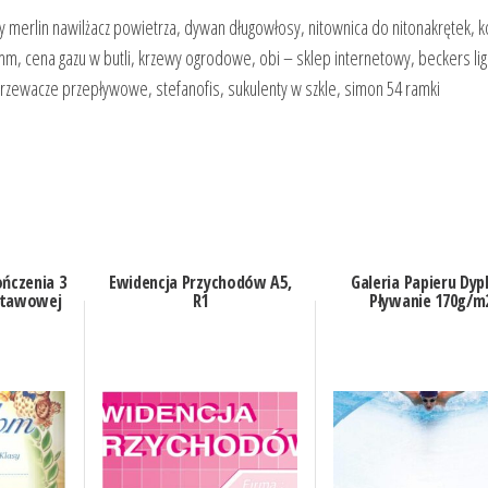
eroy merlin nawilżacz powietrza, dywan długowłosy, nitownica do nitonakrętek, k
mm, cena gazu w butli, krzewy ogrodowe, obi – sklep internetowy, beckers lig
ogrzewacze przepływowe, stefanofis, sukulenty w szkle, simon 54 ramki
ńczenia 3
Ewidencja Przychodów A5,
Galeria Papieru Dy
dstawowej
R1
Pływanie 170g/m