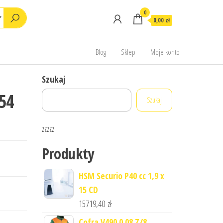
0
0,00 zł
Blog
Sklep
Moje konto
Szukaj
54
Szukaj
zzzzz
Produkty
HSM Securio P40 cc 1,9 x
15 CD
15719,40
zł
Cofra V490 0 08.Z/8