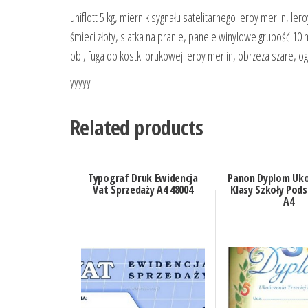
uniflott 5 kg, miernik sygnału satelitarnego leroy merlin, l
śmieci złoty, siatka na pranie, panele winylowe grubość 10 
obi, fuga do kostki brukowej leroy merlin, obrzeza szare, 
yyyyy
Related products
Typograf Druk Ewidencja
Panon Dyplom Uko
Vat Sprzedaży A4 48004
Klasy Szkoły Po
A4