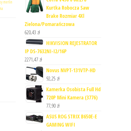
oy merlin
Kurtka Robocza Saw
na
Brake Rozmiar 4Xl
Zielona/Pomarańczowa
620,43
zł
HIKVISION REJESTRATOR
IP DS-7632NI-I2/16P
2271,47
zł
Novus NVPT-131VTP-HD
92,25
zł
Kamerka Osobista Full Hd
720P Mini Kamera (3776)
77,90
zł
ASUS ROG STRIX B650E-E
GAMING WIFI