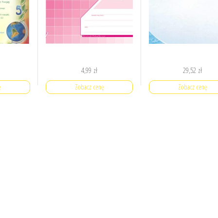
4,99
zł
29,52
zł
ę
Zobacz cenę
Zobacz cenę