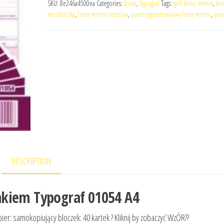
SKU:
8e246a4500ea
Categories:
Druki
,
Typograf
Tags:
grill leroy merlin
,
ler
modlniczka
,
leroy merlin rzeszów
,
panel ogrodzeniowy leroy merlin
,
wan
DESCRIPTION
nkiem Typograf 01054 A4
er: samokopiujący bloczek: 40 kartek ? Kliknij by zobaczyć WzÓR??