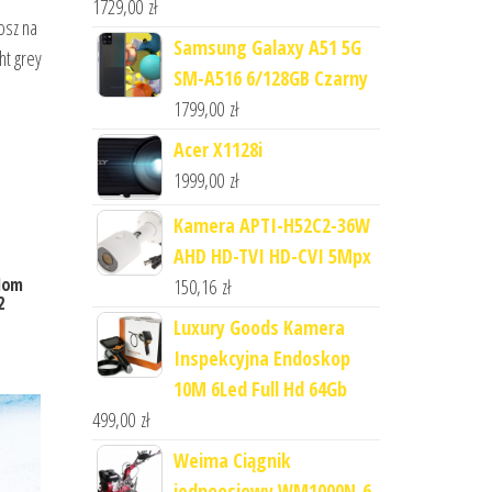
1729,00
zł
osz na
Samsung Galaxy A51 5G
ht grey
SM-A516 6/128GB Czarny
1799,00
zł
Acer X1128i
1999,00
zł
Kamera APTI-H52C2-36W
AHD HD-TVI HD-CVI 5Mpx
plom
150,16
zł
2
Luxury Goods Kamera
Inspekcyjna Endoskop
10M 6Led Full Hd 64Gb
499,00
zł
Weima Ciągnik
jednoosiowy WM1000N-6