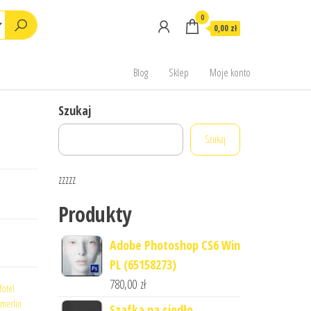
0
0,00 zł
Blog
Sklep
Moje konto
Szukaj
Szukaj
zzzzz
Produkty
Adobe Photoshop CS6 Win
PL (65158273)
780,00
zł
fotel
 merlin
Szafka na siodło,