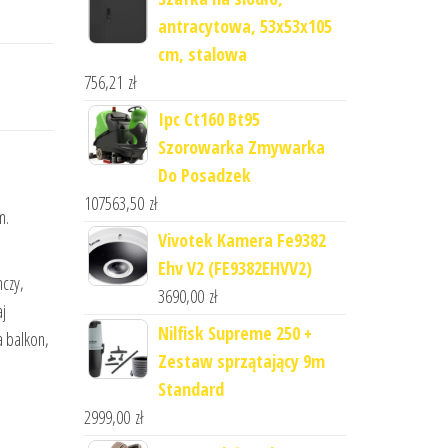
antracytowa, 53x53x105
cm, stalowa
756,21
zł
Ipc Ct160 Bt95
Szorowarka Zmywarka
Do Posadzek
107563,50
zł
m.
Vivotek Kamera Fe9382
Ehv V2 (FE9382EHVV2)
czy,
3690,00
zł
aj
Nilfisk Supreme 250 +
a balkon,
Zestaw sprzątający 9m
Standard
2999,00
zł