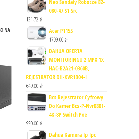
Neo Sandały Robocze 82-
080-47 S1 Src
131,72
zł
I NA
Acer P1155
M
1799,00
zł
DAHUA OFERTA
MONITORINGU 2 MPX 1X
HAC-B2A21-0360B,
REJESTRATOR DH-XVR1B04-I
649,00
zł
Bcs Rejestrator Cyfrowy
Do Kamer Bcs-P-Nvr0801-
4K-8P Switch Poe
990,00
zł
Dahua Kamera Ip Ipc