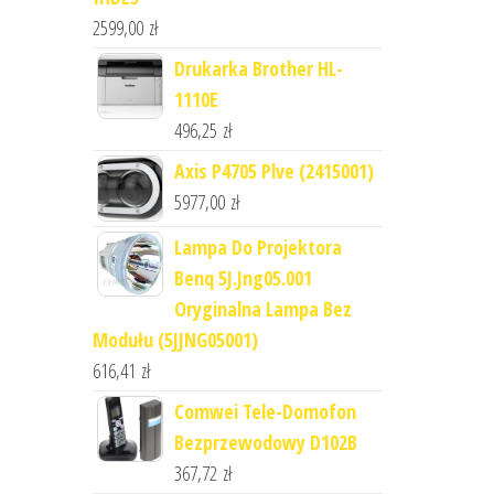
2599,00
zł
Drukarka Brother HL-
1110E
496,25
zł
Axis P4705 Plve (2415001)
5977,00
zł
Lampa Do Projektora
Benq 5J.Jng05.001
Oryginalna Lampa Bez
Modułu (5JJNG05001)
616,41
zł
Comwei Tele-Domofon
Bezprzewodowy D102B
367,72
zł