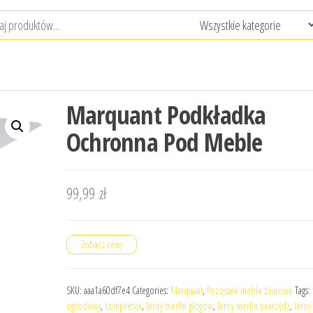
Marquant Podkładka
Ochronna Pod Meble
99,99
zł
Zobacz cenę
SKU:
aaa1a60df7e4
Categories:
Marquant
,
Pozostałe meble biurowe
Tags:
ogrodowy
,
kompresor
,
leroy merlin głogów
,
leroy merlin swarzędz
,
leroy