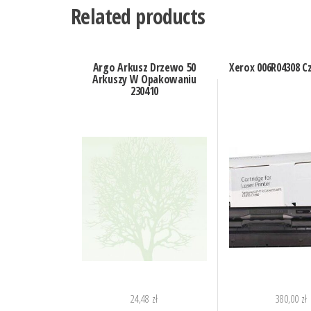
Related products
Argo Arkusz Drzewo 50
Xerox 006R04308 C
Arkuszy W Opakowaniu
230410
24,48
zł
380,00
zł