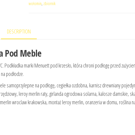
wołomin
,
zbiornik
DESCRIPTION
a Pod Meble
C. Podkładka marki Menuett pod krzesło, która chroni podłogę przed zużycie
s na podłodze.
ele samoprzylepne na podłogę, cegiełka ozdobna, karnisz drewniany pojedyn
zędziowy, leroy merlin raty, girlanda ogrodowa solarna, kalosze damskie, sk
y merlin wroclaw krakowska, montaż leroy merlin, oranzeria w domu, roślina n