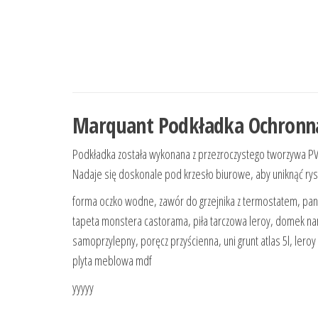
Marquant Podkładka Ochronn
Podkładka została wykonana z przezroczystego tworzywa PV
Nadaje się doskonale pod krzesło biurowe, aby uniknąć ry
forma oczko wodne, zawór do grzejnika z termostatem, pan
tapeta monstera castorama, piła tarczowa leroy, domek nar
samoprzylepny, poręcz przyścienna, uni grunt atlas 5l, lero
plyta meblowa mdf
yyyyy