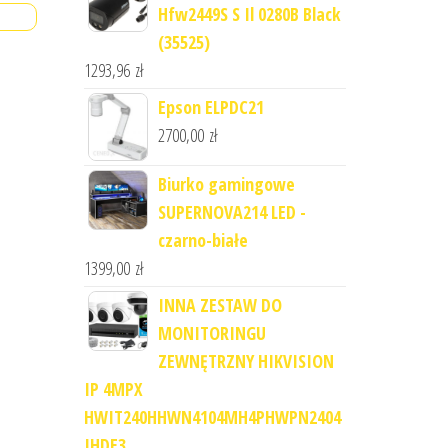
Hfw2449S S Il 0280B Black
(35525)
1293,96
zł
Epson ELPDC21
2700,00
zł
Biurko gamingowe
SUPERNOVA214 LED -
czarno-białe
1399,00
zł
INNA ZESTAW DO
MONITORINGU
ZEWNĘTRZNY HIKVISION
IP 4MPX
HWIT240HHWN4104MH4PHWPN2404
IHDE3