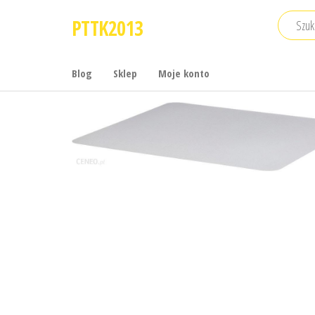
Przejdź
PTTK2013
do
treści
Blog
Sklep
Moje konto