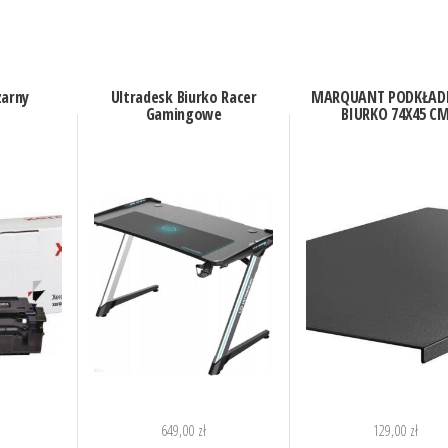
zarny
Ultradesk Biurko Racer
MARQUANT PODKŁADK
Gamingowe
BIURKO 74X45 C
649,00
zł
129,00
zł