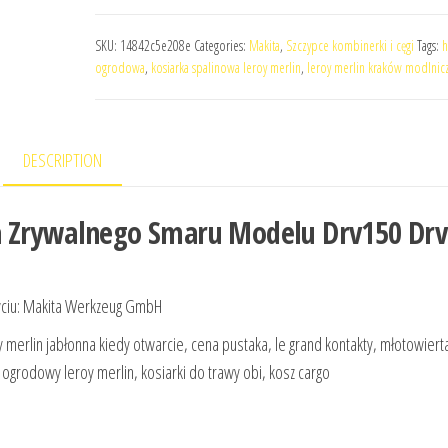
SKU:
14842c5e208e
Categories:
Makita
,
Szczypce kombinerki i cęgi
Tags:
h
ogrodowa
,
kosiarka spalinowa leroy merlin
,
leroy merlin kraków modlnic
DESCRIPTION
a Zrywalnego Smaru Modelu Drv150 Dr
ciu: Makita Werkzeug GmbH
y merlin jabłonna kiedy otwarcie, cena pustaka, le grand kontakty, młotowiert
ogrodowy leroy merlin, kosiarki do trawy obi, kosz cargo