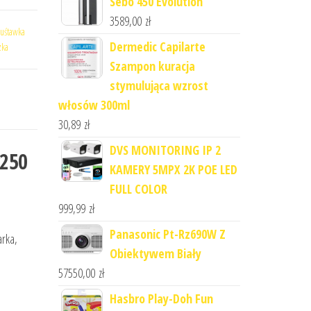
Sebo 450 Evolution
3589,00
zł
uśtawka
Dermedic Capilarte
zka
Szampon kuracja
stymulująca wzrost
włosów 300ml
30,89
zł
DVS MONITORING IP 2
v250
KAMERY 5MPX 2K POE LED
FULL COLOR
999,99
zł
Panasonic Pt-Rz690W Z
arka,
Obiektywem Biały
57550,00
zł
Hasbro Play-Doh Fun