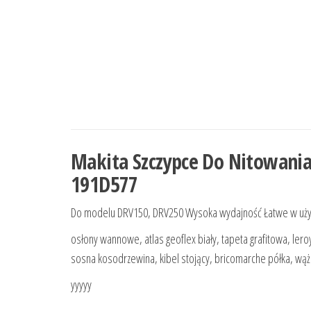
Makita Szczypce Do Nitowani
191D577
Do modelu DRV150, DRV250 Wysoka wydajność Łatwe w uży
osłony wannowe, atlas geoflex biały, tapeta grafitowa, lero
sosna kosodrzewina, kibel stojący, bricomarche półka, wąż 
yyyyy