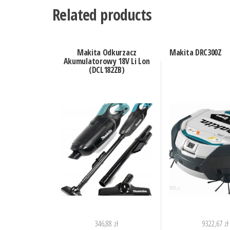
Related products
Makita Odkurzacz
Makita DRC300Z
Akumulatorowy 18V Li Lon
(DCL182ZB)
346,88
zł
9322,67
zł