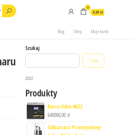
0
0,00 zł
Blog
Sklep
Moje konto
Szukaj
maru
Szukaj
zzzzz
Produkty
Barco Udm-4K22
640000,00
zł
Odkurzacz Przemysłowy