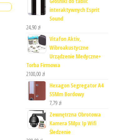
Głośniki do tablic
interaktywnych Esprit
Sound
24,90
zł
Vitafon Aktiv,
Wibroakustyczne
Urządzenie Medyczne+
Torba Firmowa
2100,00
zł
Hexagon Segregator A4
55Mm Bordowy
7,79
zł
Zewnętrzna Obrotowa
Kamera 5Mpx Ip Wifi
Śledzenie