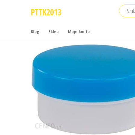
Przejdź
PTTK2013
do
treści
Blog
Sklep
Moje konto