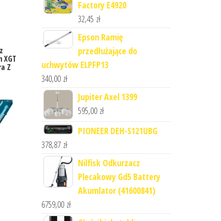
Factory E4920
32,45
zł
Epson Ramię
przedłużające do
z
n XGT
uchwytów ELPFP13
ra Z
340,00
zł
Jupiter Axel 1399
595,00
zł
PIONEER DEH-S121UBG
378,87
zł
Nilfisk Odkurzacz
Plecakowy Gd5 Battery
Akumlator (41600841)
6759,00
zł