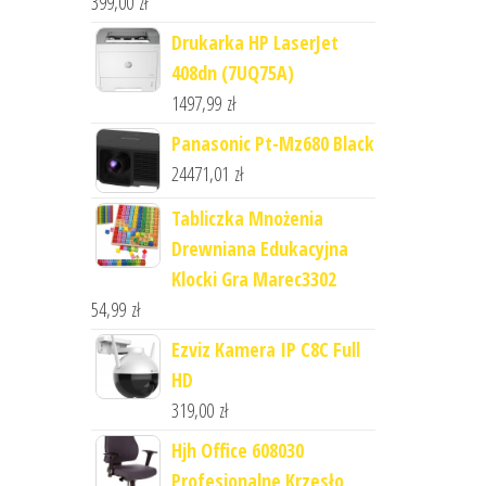
399,00
zł
Drukarka HP LaserJet
408dn (7UQ75A)
1497,99
zł
Panasonic Pt-Mz680 Black
24471,01
zł
Tabliczka Mnożenia
Drewniana Edukacyjna
Klocki Gra Marec3302
54,99
zł
Ezviz Kamera IP C8C Full
HD
319,00
zł
Hjh Office 608030
Profesjonalne Krzesło