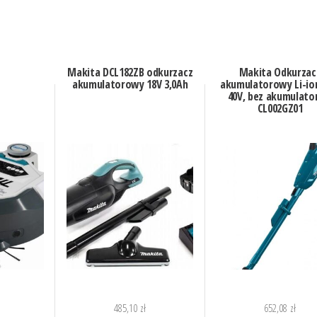
Makita DCL182ZB odkurzacz
Makita Odkurzac
akumulatorowy 18V 3,0Ah
akumulatorowy Li-io
40V, bez akumulato
CL002GZ01
485,10
zł
652,08
zł